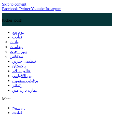
Skip to content
Facebook
Twitter
Youtube
Instagram
[ticker_post]
ہوم پیج
قیادت
بیانات
پیغامات
دورہ جات
ملاقاتیں
تنظیمی خبریں
پاکستان
عالم اسلام
بین الاقوامی
ترقیاتی منصوبے
آرٹیکلز
ہمارے بارے میں
Menu
ہوم پیج
قیادت