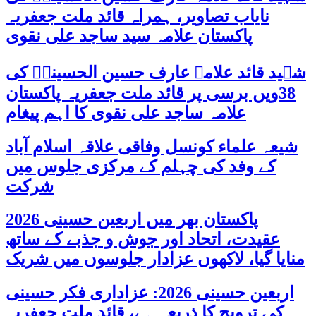
نایاب تصاویر، ہمراہ قائد ملت جعفریہ
پاکستان علامہ سید ساجد علی نقوی
شہید قائد علامہ عارف حسین الحسینیؒ کی
38ویں برسی پر قائد ملت جعفریہ پاکستان
علامہ ساجد علی نقوی کا اہم پیغام
شیعہ علماء کونسل وفاقی علاقہ اسلام آباد
کے وفد کی چہلم کے مرکزی جلوس میں
شرکت
پاکستان بھر میں اربعین حسینی 2026
عقیدت، اتحاد اور جوش و جذبے کے ساتھ
منایا گیا، لاکھوں عزادار جلوسوں میں شریک
اربعین حسینی 2026: عزاداری فکر حسینی
کی ترویج کا ذریعہ ہے، قائد ملت جعفریہ