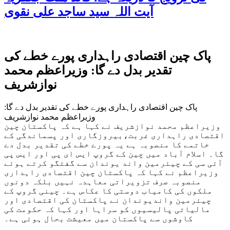
آیت اللہ سید ساجد علی نقوی
پاک چین اقتصادی راہداری پورے خطے کی
تقدیر بدل دے گا: وزیراعظم محمد
نوازشریف
پاک چین اقتصادی راہداری پورے خطے کی تقدیر بدل دے گا:
وزیراعظم محمد نوازشریف
وزیراعظم محمد نوازشریف نے کہا ہے کہ پاکستان چین
اقتصادی راہداری غربت،بیروزگاری اور پسماندگی کے
خاتمے کا منصوبہ ہے یہ پورے خطے کی تقدیر بدل دے
گا۔ اسلام آباد میں چین کے گروپ ایس ای پی اور ایس پی
آئی سی کے چیئرمین واند یوندان سے گفتگو کرتے ہوئے
وزیراعظم نے کہا کہ پاکستان چین اقتصادی راہداری
منصوبہ صرف تزویراتی معاہدہ نہیں بلکہ دونوں
ملکوں کی کامیاب دوستی کا عکاس ہے۔ چینی گروپ کے
چیئرمین واندیوندان نے پاکستان کی اقتصادی اور
مالیاتی پالیسیوں کو سراہا اور کہا کہ حکومت کی
کاوشوں سے پاکستان میں معیشت بحال ہوئی ہے۔