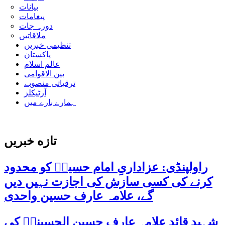
بیانات
پیغامات
دورہ جات
ملاقاتیں
تنظیمی خبریں
پاکستان
عالم اسلام
بین الاقوامی
ترقیاتی منصوبے
آرٹیکلز
ہمارے بارے میں
تازه خبریں
راولپنڈی: عزاداریِ امام حسینؑ کو محدود
کرنے کی کسی سازش کی اجازت نہیں دیں
گے، علامہ عارف حسین واحدی
شہید قائد علامہ عارف حسین الحسینیؒ کی