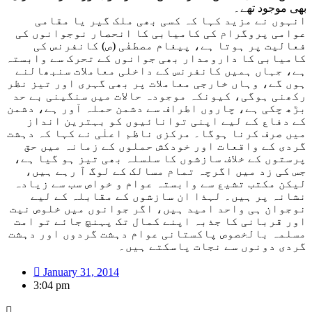
بھی موجود تھے۔
انہوں نے مزید کہا کہ کسی بھی ملک گیر یا مقامی
عوامی پروگرام کی کامیابی کا انحصار نوجوانوں کی
فعالیت پر ہوتا ہے، پیغام مصطفٰی (ص) کانفرنس کی
کامیابی کا دارومدار بھی جوانوں کے تحرک سے وابستہ
ہے، جہاں ہمیں کانفرنس کے داخلی معاملات سنبھالنے
ہوں گے، وہاں خارجی معاملات پر بھی گہری اور تیز نظر
رکھنی ہوگی، کیونکہ موجودہ حالات میں سنگینی بے حد
بڑھ چکی ہے، چاروں اطراف سے دشمن حملہ آور ہے، دشمن
کے دفاع کے لیے اپنی توانائیوں کو بہترین انداز
میں صرف کرنا ہوگا۔ مرکزی ناظم اعلٰی نے کہا کہ دہشت
گردی کے واقعات اور خودکش حملوں کے زمانہ میں حق
پرستوں کے خلاف سازشوں کا سلسلہ بھی تیز ہو گیا ہے،
جس کی زد میں اگرچہ تمام مسالک کے لوگ آ رہے ہیں،
لیکن مکتب تشیع سے وابستہ عوام و خواص سب سے زیادہ
نشانہ پر ہیں۔ لہذا ان سازشوں کے مقابلہ کے لیے
نوجوان ہی واحد امید ہیں، اگر جوانوں میں خلوص نیت
اور قربانی کا جذبہ اپنے کمال تک پہنچ جائے تو امت
مسلمہ بالخصوص پاکستانی عوام دہشت گردوں اور دہشت
گردی دونوں سے نجات پاسکتے ہیں۔
January 31, 2014
3:04 pm