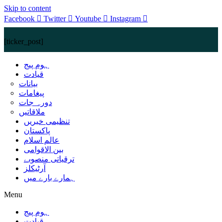
Skip to content
Facebook
Twitter
Youtube
Instagram
[ticker_post]
ہوم پیج
قیادت
بیانات
پیغامات
دورہ جات
ملاقاتیں
تنظیمی خبریں
پاکستان
عالم اسلام
بین الاقوامی
ترقیاتی منصوبے
آرٹیکلز
ہمارے بارے میں
Menu
ہوم پیج
قیادت