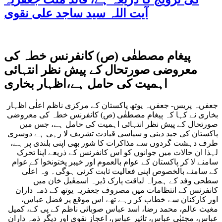
آیت اللہ سید ساجد علی نقوی
پیغام مصطفٰی (ص) کانفرنس خطہ کی
معروضی صورتحال کے پیش نظر انتہائی
اہمیت کی حامل ہے،اظہار بخاری
جعفریہ پریس- جعفریہ یوتھ پاکستان کے مرکزی ناظم اعلٰی اظہار
بخاری نے کہا کہ پیغام مصطفٰی (ص) کانفرنس خطہ کی معروضی
صورتحال کے پیش نظر انتہائی اہمیت کی حامل ہے، جس میں
پاکستان کی جید دینی و سیاسی قیادت تشریف لا رہی ہے دوسری
طرف دہشت گردوں سے مذاکرات کا شور بھی اپنی بلندی پر ہے،
لہذا ان حالات میں جوانوں کو اس کانفرنس کے ذریعے اپنا تحرک
سامنے لا کر پاکستان کے عوام بالعموم اور خیبر پختونخوا کے عوام
کے سامنے بالخصوص اپنی فعالیت ثابت کرنی ہوگی۔ وہ اعلٰی
سطحی وفد کے ہمراہ لیاقت پارک ڈیرہ اسمعٰیل خان میں
کانفرنس کے انتظامات میں مصروف جعفریہ یوتھ کے ذمہ داران
اور کارکنان سے خطاب کر رہے تھے اس موقع پر فضل عباس،
مغیث عالم، محمد رضا، اسد عباس صوبائی ناظم کے پی کے، کمیل
عباس، مجتبٰی عباس، تاثیر عباس، اعجاز نقوی اور دیگر ذمہ داران