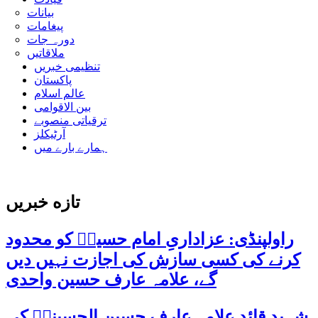
بیانات
پیغامات
دورہ جات
ملاقاتیں
تنظیمی خبریں
پاکستان
عالم اسلام
بین الاقوامی
ترقیاتی منصوبے
آرٹیکلز
ہمارے بارے میں
تازه خبریں
راولپنڈی: عزاداریِ امام حسینؑ کو محدود
کرنے کی کسی سازش کی اجازت نہیں دیں
گے، علامہ عارف حسین واحدی
شہید قائد علامہ عارف حسین الحسینیؒ کی