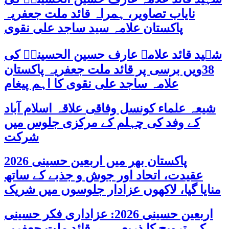
نایاب تصاویر، ہمراہ قائد ملت جعفریہ
پاکستان علامہ سید ساجد علی نقوی
شہید قائد علامہ عارف حسین الحسینیؒ کی
38ویں برسی پر قائد ملت جعفریہ پاکستان
علامہ ساجد علی نقوی کا اہم پیغام
شیعہ علماء کونسل وفاقی علاقہ اسلام آباد
کے وفد کی چہلم کے مرکزی جلوس میں
شرکت
پاکستان بھر میں اربعین حسینی 2026
عقیدت، اتحاد اور جوش و جذبے کے ساتھ
منایا گیا، لاکھوں عزادار جلوسوں میں شریک
اربعین حسینی 2026: عزاداری فکر حسینی
کی ترویج کا ذریعہ ہے، قائد ملت جعفریہ