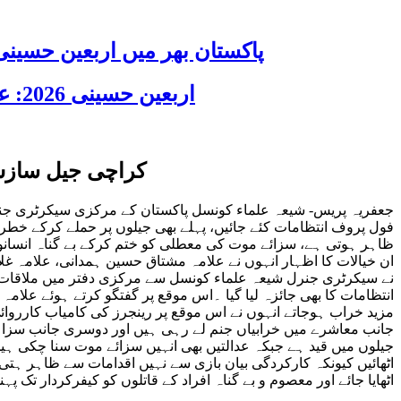
پاکستان بھر میں اربعین حسینی 2026 عقیدت، اتحاد اور جوش و جذبے کے ساتھ منایا گیا، لاکھوں عزادار جلوسوں میں
اربعین حسینی 2026: عزاداری فکر حسینی کی ترویج کا ذریعہ ہے، قائد ملت جعفریہ آیت اللہ سید ساجد علی نقوی
کراچی جیل سازش 
جعفریہ پریس- شیعہ علماء کونسل پاکستان کے مرکزی سیکرٹری جنر
فول پروف انتظامات کئے جائیں، پہلے بھی جیلوں پر حملے کرکے خطرن
ظاہر ہوتی ہے، سزائے موت کی معطلی کو ختم کرکے بے گناہ انسانوں 
ان خیالات کا اظہار انہوں نے علامہ مشتاق حسین ہمدانی، علامہ غ
نے سیکرٹری جنرل شیعہ علماء کونسل سے مرکزی دفتر میں ملاقات ک
انتظامات کا بھی جائزہ لیا گیا ۔اس موقع پر گفتگو کرتے ہوئے عل
مزید خراب ہوجاتے انہوں نے اس موقع پر رینجرز کی کامیاب کارروا
جانب معاشرے میں خرابیاں جنم لے رہی ہیں اور دوسری جانب سزا و
جیلوں میں قید ہے جبکہ عدالتیں بھی انہیں سزائے موت سنا چکی ہیں ت
اٹھائیں کیونکہ کارکردگی بیان بازی سے نہیں اقدامات سے ظاہر ہتی
اٹھایا جائے اور معصوم و بے گناہ افراد کے قاتلوں کو کیفرکردار تک پہن