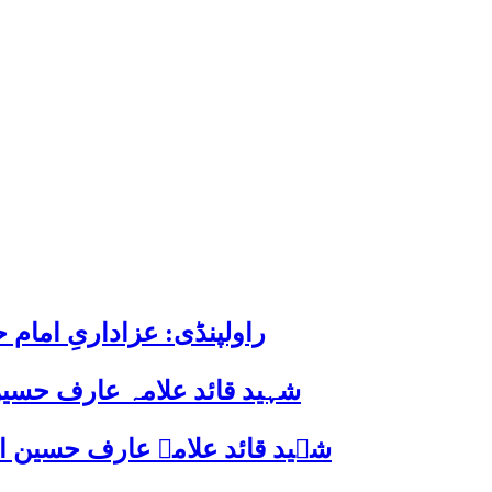
راولپنڈی: عزاداریِ اما
شہید قائد علامہ عارف حسین
شہید قائد علامہ عارف حسین الحسینیؒ کی 38ویں برسی پر قائد ملت جعفریہ پاکستان 