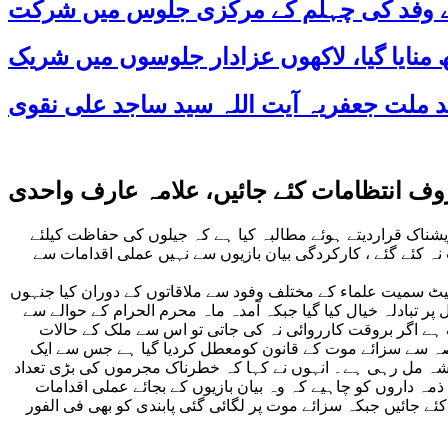
 کے وفد کی چہلم کے مرکزی جلوس میں شرکت
ف انتظامات کئے جائیں، علامہ عارف واحدی
اک قراردیتے ہوئے مطالبہ کیا ہے کہ جیلوں کی حفاظت کیلئے
نہ کئے گئے ، کارکردگی بیان بازیوں سے نہیں عملی اقدامات سے
کیٹ سمیت علماء کے مختلف وفود سے ملاقاتوں کے دوران کیا جنہوں
بادلہ خیال کیا گیا جبکہ آمدہ ماہ محرم الحرام کے حوالے سے
 ہے اگر بروقت کارروائی نہ کی جاتی تو اس سے ملک کے حالات
عرصہ سے سزائے موت کے قانون کومعطل کردیا گیا ہے جس سے ایک
 شہ مل رہی ہے۔ انہوں نے کہا کہ خطرناک مجرموں کی بڑی تعداد
ذمہ داروں کو چاہیے کہ وہ بیان بازیوں کے بجائے عملی اقدامات
 جائیں جبکہ سزائے موت پر لگائی گئی پابندی کو بھی فی الفور