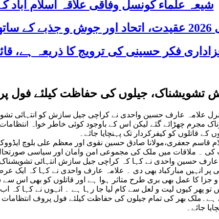
شیعہ علماء کونسل وفاقی علاقہ اسلام آباد
 شریک
تشویشناک، جیلوں کی حفاظت کیلئے فول پرو
ل علامہ عارف حسین واحدی نے کراچی جیل سازش کو انتہائی تشویشن
اک مجرم چھڑائے گئے لیکن اس کے باوجود کوئی خاطر خواہ انتظامات 
کے قاتلوں کو کیفرکردار تک پہنچایا جائے۔
لام قاسم جعفری،مولانا صادق حسین نقوی اور معظم علی بلوچ ایڈوو
ی ۔ ملاقات میں ملک کی مجموعی امن وامان اور سیاسی صورتحال پر ت
امہ عارف حسین واحدی نے کہا کہ کراچی جیل سازش انتہائی تشویشناک
ئی پر انہیں مبارکباد بھی دی ۔ علامہ عارف واحدی نے کہا کہ ایک 
 جزا کا عمل بھی بری طرح متاثر ہوا ہے اور قاتلوں کو بھی اس سے
و پھر کیوں لیت و لعل سے کام لیا جا رہا ہے ۔ انہوں نے کہا کہ اب 
 ہے۔ملک بھر کی تمام جیلوں کی حفاظت کیلئے فول پروف انتظامات کئے
چایا جائے۔