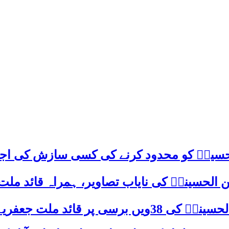
م حسینؑ کو محدود کرنے کی کسی سازش کی اج
 الحسینیؒ کی نایاب تصاویر، ہمراہ قائد ملت
علامہ ساجد علی نقوی کا اہم پیغام