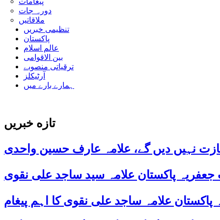
پیغامات
دورہ جات
ملاقاتیں
تنظیمی خبریں
پاکستان
عالم اسلام
بین الاقوامی
ترقیاتی منصوبے
آرٹیکلز
ہمارے بارے میں
تازه خبریں
ازت نہیں دیں گے، علامہ عارف حسین واحدی
 جعفریہ پاکستان علامہ سید ساجد علی نقوی