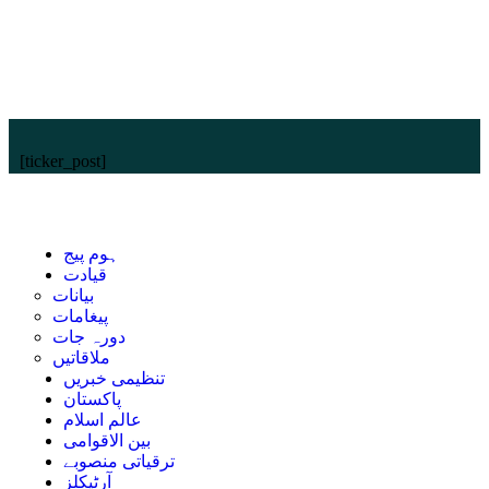
[ticker_post]
ہوم پیج
قیادت
بیانات
پیغامات
دورہ جات
ملاقاتیں
تنظیمی خبریں
پاکستان
عالم اسلام
بین الاقوامی
ترقیاتی منصوبے
آرٹیکلز