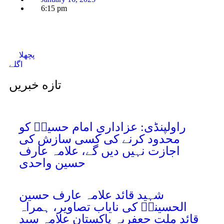
6:15 pm
پچھلا
اگلے
تازه خبریں
راولپنڈی: عزاداریِ امام حسینؑ کو
محدود کرنے کی کسی سازش کی
اجازت نہیں دیں گے، علامہ عارف
حسین واحدی
شہید قائد علامہ عارف حسین
الحسینیؒ کی نایاب تصاویر، ہمراہ
قائد ملت جعفریہ پاکستان علامہ سید