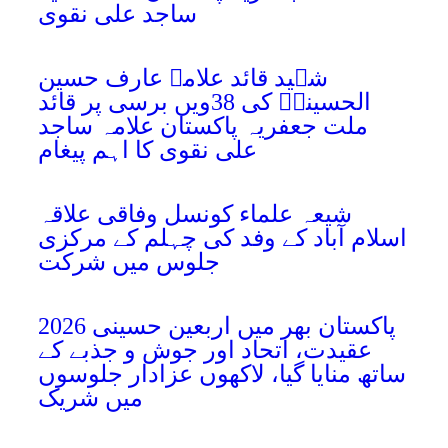
ساجد علی نقوی
شہید قائد علامہ عارف حسین
الحسینیؒ کی 38ویں برسی پر قائد
ملت جعفریہ پاکستان علامہ ساجد
علی نقوی کا اہم پیغام
شیعہ علماء کونسل وفاقی علاقہ
اسلام آباد کے وفد کی چہلم کے مرکزی
جلوس میں شرکت
پاکستان بھر میں اربعین حسینی 2026
عقیدت، اتحاد اور جوش و جذبے کے
ساتھ منایا گیا، لاکھوں عزادار جلوسوں
میں شریک