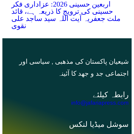
اربعین حسینی 2026: عزاداری فکر
حسینی کی ترویج کا ذریعہ ہے، قائد
ملت جعفریہ آیت اللہ سید ساجد علی
نقوی
شیعیان پاکستان کی مذهبی , سیاسی اور
اجتماعی جد و جهد کا آئینہ
info@jafariapress.com​
سوشل میڈیا لنکس