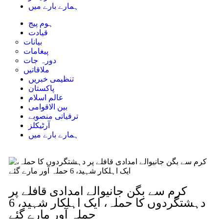
ہمارے بارے میں
ہوم پیج
قیادت
بیانات
پیغامات
دورہ جات
ملاقاتیں
تنظیمی خبریں
پاکستان
عالم اسلام
بین الاقوامی
ترقیاتی منصوبے
آرٹیکلز
ہمارے بارے میں
کرم سے بگن جانیوالے امدادی قافلے پر
دہشتگردوں کا حملہ، ایک اہلکار شہید، 6
حملہ آور مارے گئے