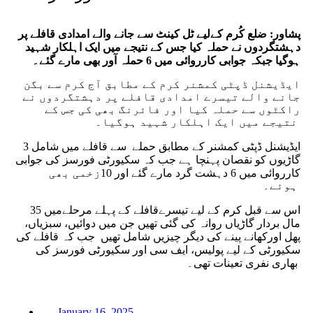
پشاور: ضلع کُرم کےلیے ٹل کینٹ سے جانے والے امدادی قافلے پر
دہشتگردوں نے حملہ کیا جس کے نتیجے میں ایک اہلکار شہید
ہوگیا جبکہ جوابی کارروائی میں 6 حملہ آور بھی مارے گئے۔
ایڈیشنل ڈپٹی کمشنر کرم کے مطابق آج کرم سے بگن
جانے والے تیسرے امدادی قافلے پر دہشتگردوں نے
راکٹوں سے حملہ کیا اور فائرنگ بھی کی جس کے
نتیجے میں ایک اہلکار شہید ہوگیا۔
ایڈیشنل ڈپٹی کمشنر کے مطابق حملے سے قافلے میں شامل 3
گاڑیوں کو نقصان پہنچا ہے جب کہ سکیورٹی فورسز کی جوابی
کارروائی میں 6 دہشت گرد مارے گئے اور 10زخمی بھی
ہوئے۔
اس سے قبل کرم کے لیے تیسرےقافلے کے پہلے مرحلےمیں 35
مال بردار گاڑیاں روانہ کی گئی تھیں جن میں دوائیں، سبزیاں،
پھل اورکھانے پینے کی دیگر چیزیں شامل تھیں جب کہ قافلے کی
سکیورٹی کے لیے پولیس، ایف سی اور سکیورٹی فورسز کی
بھاری نفری تعینات تھی۔
January 16, 2025