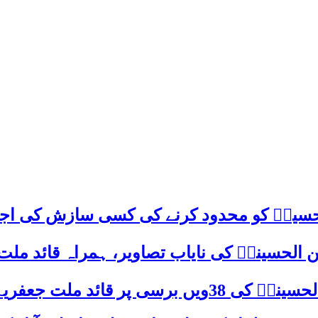
م حسینؑ کو محدود کرنے کی کسی سازش کی اج
 الحسینیؒ کی نایاب تصاویر، ہمراہ قائد ملت
علامہ ساجد علی نقوی کا اہم پیغام