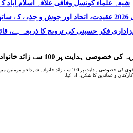
شیعہ علماء کونسل وفاقی علاقہ اسلام آباد
 شریک
1 سے زائد خانوادہ شہداء و مومنین میں امدادی سامان تقسیم
کوئٹہ: قائد ملت جعفریہ حضرت آیت اللہ المجاہد السید ساجد علی نقوی 
رکنان و عمائدین کا شکریہ ادا کیا.