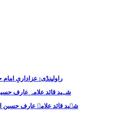
راولپنڈی: عزاداریِ اما
شہید قائد علامہ عارف حسین
شہید قائد علامہ عارف حسین الحسینیؒ کی 38ویں برسی پر قائد ملت جعفریہ پاکستان 