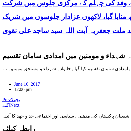
 کے وفد کی چہلم کے مرکزی جلوس میں شرکت
کی خصوصی ہدایت پر 100 سے زائد خانوادہ شہداء و مومنین میں امدادی سامان تقسیم کیا گیا , خانوادہ شہداء و مستحق مومنین نے
June 16, 2017
12:06 pm
پچھلا
Prev
Next
اگلے
شیعیان پاکستان کی مذهبی , سیاسی اور اجتماعی جد و جهد کا آئینہ