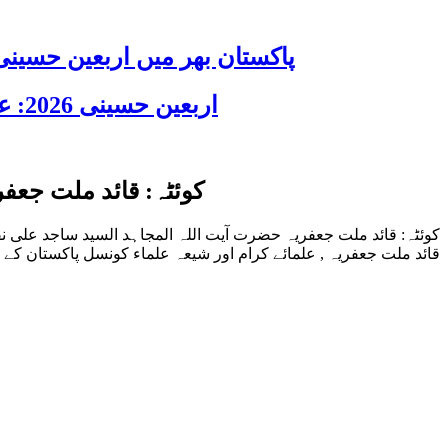
پاکستان بھر میں اربعین حسینی 2026 عقیدت، اتحاد اور جوش و جذبے کے ساتھ منایا گیا، لاکھوں عزادار جلوسوں میں
اربعین حسینی 2026: عزاداری فکر حسینی کی ترویج کا ذریعہ ہے، قائد ملت جعفریہ آیت اللہ سید ساجد علی نقوی
کوئٹہ: قائد ملت جعفریہ کی خصوصی ہدایت پر 00
قائد ملت جعفریہ , علمائے کرام اور شیعہ علماء کونسل پاکستان کے کا