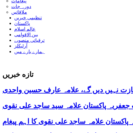
پیغامات
دورہ جات
ملاقاتیں
تنظیمی خبریں
پاکستان
عالم اسلام
بین الاقوامی
ترقیاتی منصوبے
آرٹیکلز
ہمارے بارے میں
تازه خبریں
ازت نہیں دیں گے، علامہ عارف حسین واحدی
 جعفریہ پاکستان علامہ سید ساجد علی نقوی