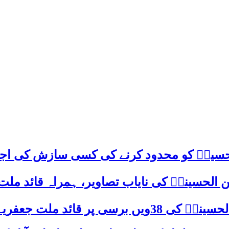
م حسینؑ کو محدود کرنے کی کسی سازش کی اج
 الحسینیؒ کی نایاب تصاویر، ہمراہ قائد ملت
علامہ ساجد علی نقوی کا اہم پیغام