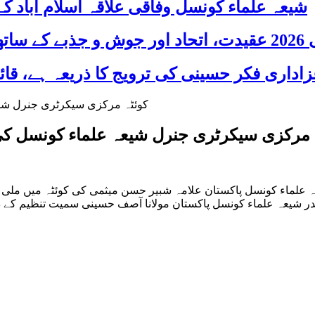
شیعہ علماء کونسل وفاقی علاقہ اسلام آباد
 شریک
 مرکزی سیکرٹری جنرل شیعہ علماء کونسل 
 علماء کونسل پاکستان علامہ شبیر حسن میثمی کی کوئٹہ میں ملی
ر شیعہ علماء کونسل پاکستان مولانا آصف حسینی سمیت تنظیم کے د