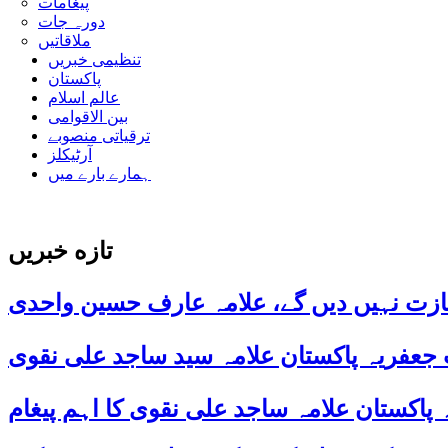
پیغامات
دورہ جات
ملاقاتیں
تنظیمی خبریں
پاکستان
عالم اسلام
بین الاقوامی
ترقیاتی منصوبے
آرٹیکلز
ہمارے بارے میں
تازه خبریں
ازت نہیں دیں گے، علامہ عارف حسین واحدی
 جعفریہ پاکستان علامہ سید ساجد علی نقوی