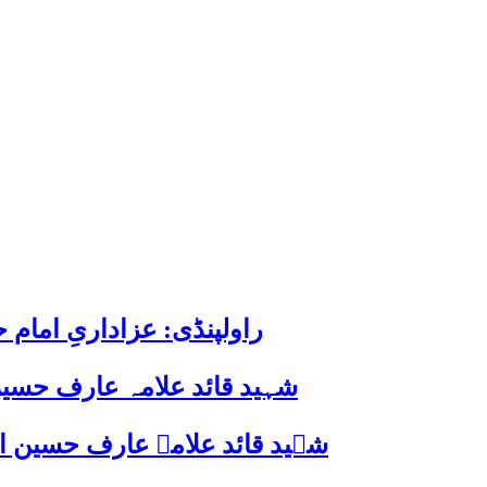
راولپنڈی: عزاداریِ اما
شہید قائد علامہ عارف حسین
شہید قائد علامہ عارف حسین الحسینیؒ کی 38ویں برسی پر قائد ملت جعفریہ پاکستان 