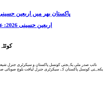
پاکستان بھر میں اربعین حسینی 2026 عقیدت، اتحاد اور جوش و جذبے کے ساتھ منایا گیا، لاکھوں عزادار جلوسوں میں
اربعین حسینی 2026: عزاداری فکر حسینی کی ترویج کا ذریعہ ہے، قائد ملت جعفریہ آیت اللہ سید ساجد علی نقوی
کوئٹہ
نائب صدر ملی یکہجتی کونسل پاکستان و سیکرٹری جنرل شیعہ
یکجہتی کونسل پاکستان کے سیکرٹری جنرل لیاقت بلوچ صوبائی صد