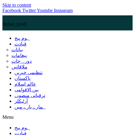
Skip to content
Facebook
Twitter
Youtube
Instagram
[ticker_post]
ہوم پیج
قیادت
بیانات
پیغامات
دورہ جات
ملاقاتیں
تنظیمی خبریں
پاکستان
عالم اسلام
بین الاقوامی
ترقیاتی منصوبے
آرٹیکلز
ہمارے بارے میں
Menu
ہوم پیج
قیادت