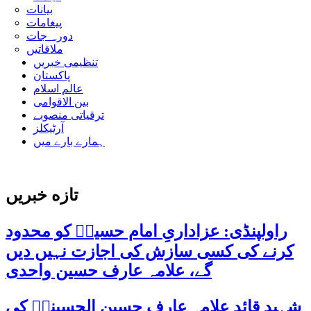
بیانات
پیغامات
دورہ جات
ملاقاتیں
تنظیمی خبریں
پاکستان
عالم اسلام
بین الاقوامی
ترقیاتی منصوبے
آرٹیکلز
ہمارے بارے میں
تازه خبریں
راولپنڈی: عزاداریِ امام حسینؑ کو محدود
کرنے کی کسی سازش کی اجازت نہیں دیں
گے، علامہ عارف حسین واحدی
شہید قائد علامہ عارف حسین الحسینیؒ کی