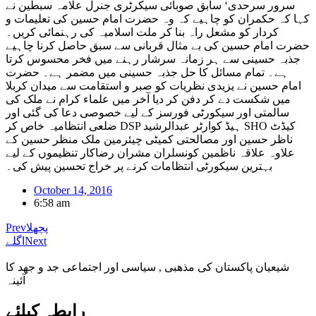
سرور سرحدی‘ سابق صوبائی سیکرٹری جنرل علامہ سبطین نے
کہا کہ حکمران کو چاہیے کہ وہ حضرت امام حسین کی تعلیمات و
کردار کو مشعل راہ بنا کر ملت اسلامیہ کی رہنمائی کریں۔
حضرت امام حسین کی بے مثال قربانی سے سبق حاصل کرنا چاہیے
جذبہ حسینی سے ہر زمانہ سرشار رہنے میں فخر محسوس کرتا
ہے۔ تمام مسائل کا حل جذبہ حسینی میں مضمر ہے۔ حضرت
امام حسین نے یزیدی نظریات کو صبر و استقامت سے میدان کربلا
میں شکست دے کر دفن کر دیا آخر میں علماء کرام نے ملک کی
سالمتی اور سیکورٹی فورسز کے لیے خصوصی دعا کی گئی اور
ضلعی انتظامیہ خاص کر DSP ہیڈ کوارٹر عبدالرشید SHO کیڈٹ
ناظر حسین اور مصالحتی کمیٹی چیئرمین ملک منظر حسین کے
علاوہ علاقہ ناظمین کونسلران مشران رضاکار تنظیموں کے لیے
بہترین سیکورٹی انتظامات کرنے پر خراج تحسین پیش کی۔
October 14, 2016
6:58 am
پچھلا
Prev
Next
اگلے
شیعیان پاکستان کی مذهبی , سیاسی اور اجتماعی جد و جهد کا
آئینہ