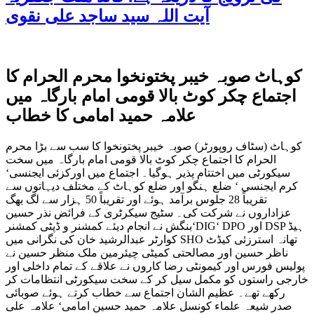
آیت اللہ سید ساجد علی نقوی
کوہاٹ صوبہ خیبر پختونخوا محرم الحرام کا
اجتماع چکر کوٹ بالا قومی امام بارگاہ میں
علامہ حمید امامی کا خطاب
کوہاٹ (سٹاف روپورٹر) صوبہ خیبر پختونخوا کا سب سے بڑا محرم
الحرام کا اجتماع چکر کوٹ بالا قومی امام بارگاہ میں سخت
سیکورٹی میں اختتام پذیر ہوگیا۔ اجتماع میں اورکزئی ایجنسی‘
کرم ایجنسی ‘ ضلع ہنگو اور ضلع کوہاٹ کے مختلف دیہاتوں سے
تقریباً 28 جلوس برآمد ہوئے اور تقریباً 50 ہزار سے لگ بھگ
عزاداروں نے شرکت کی۔ سٹیج سیکرٹری کے فرائض نذر حسین
بنگش نے انجام دیئے کمشنر و ڈپٹی کمشنر‘DIG‘ DPO اور DSP ہیڈ
کوارٹر عبدالرشید خان کی نگرانی میں SHO تھانہ استرزئی کیڈٹ
ناظر حسین اور مصالحتی کمیٹی چیئرمین ملک منظر حسین نے
پولیس فورس اور کیمونٹی رضا کاروں نے علاقے کے تمام داخلی اور
خارجی راستوں کو مکمل سیل کر کے سخت سیکورٹی انتظامات کر
رکھے تھے۔ عظیم الشان اجتماع سے خطاب کرتے ہوئے صوبائی
صدر شیعہ علماء کونسل علامہ حمید حسین امامی‘ علامہ علی