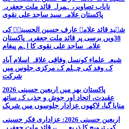
نایاب تصاویر، ہمراہ قائد ملت جعفریہ
پاکستان علامہ سید ساجد علی نقوی
شہید قائد علامہ عارف حسین الحسینیؒ کی
38ویں برسی پر قائد ملت جعفریہ پاکستان
علامہ ساجد علی نقوی کا اہم پیغام
شیعہ علماء کونسل وفاقی علاقہ اسلام آباد
کے وفد کی چہلم کے مرکزی جلوس میں
شرکت
پاکستان بھر میں اربعین حسینی 2026
عقیدت، اتحاد اور جوش و جذبے کے ساتھ
منایا گیا، لاکھوں عزادار جلوسوں میں شریک
اربعین حسینی 2026: عزاداری فکر حسینی
کی ترویج کا ذریعہ ہے، قائد ملت جعفریہ