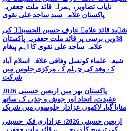
نایاب تصاویر، ہمراہ قائد ملت جعفریہ
پاکستان علامہ سید ساجد علی نقوی
شہید قائد علامہ عارف حسین الحسینیؒ کی
38ویں برسی پر قائد ملت جعفریہ پاکستان
علامہ ساجد علی نقوی کا اہم پیغام
شیعہ علماء کونسل وفاقی علاقہ اسلام آباد
کے وفد کی چہلم کے مرکزی جلوس میں
شرکت
پاکستان بھر میں اربعین حسینی 2026
عقیدت، اتحاد اور جوش و جذبے کے ساتھ
منایا گیا، لاکھوں عزادار جلوسوں میں شریک
اربعین حسینی 2026: عزاداری فکر حسینی
کی ترویج کا ذریعہ ہے، قائد ملت جعفریہ