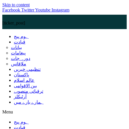
Skip to content
Facebook
Twitter
Youtube
Instagram
[ticker_post]
ہوم پیج
قیادت
بیانات
پیغامات
دورہ جات
ملاقاتیں
تنظیمی خبریں
پاکستان
عالم اسلام
بین الاقوامی
ترقیاتی منصوبے
آرٹیکلز
ہمارے بارے میں
Menu
ہوم پیج
قیادت