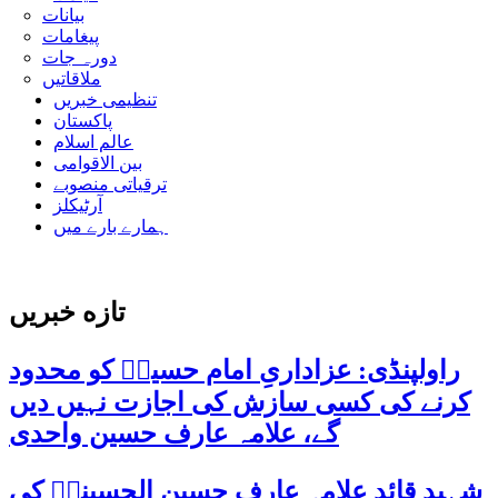
بیانات
پیغامات
دورہ جات
ملاقاتیں
تنظیمی خبریں
پاکستان
عالم اسلام
بین الاقوامی
ترقیاتی منصوبے
آرٹیکلز
ہمارے بارے میں
تازه خبریں
راولپنڈی: عزاداریِ امام حسینؑ کو محدود
کرنے کی کسی سازش کی اجازت نہیں دیں
گے، علامہ عارف حسین واحدی
شہید قائد علامہ عارف حسین الحسینیؒ کی