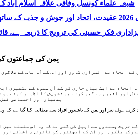
شیعہ علماء کونسل وفاقی علاقہ اسلام آباد
 شریک
یمن کی جماعتوں کی
کے اتحاد نے الصراری گاؤں اور اس کے آس پاس کے علاقوں 
س اتحاد نے ایک بیان جاری کر کے آل سعود کے تکفیری ای
تل اور انھیں بے گھر کرنے پر تشویش کا اظہار کرتے ہوئے
ہتھیار اور اجتماعی قتل 
رتے ہوئے تعز اور یمن کے باشعور افراد سے مطالبہ کیا گیا ہے کہ و
کے حریت پسندوں سے اپیل کی گئی ہے کہ وہ اس سلسلے میں 
 رکن ملکوں اور ان کے ایجنٹوں کو قانونی، اخلاقی اور ا