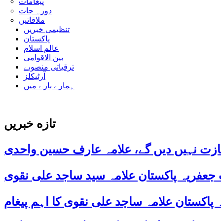
پیغامات
دورہ جات
ملاقاتیں
تنظیمی خبریں
پاکستان
عالم اسلام
بین الاقوامی
ترقیاتی منصوبے
آرٹیکلز
ہمارے بارے میں
تازه خبریں
ازت نہیں دیں گے، علامہ عارف حسین واحدی
 جعفریہ پاکستان علامہ سید ساجد علی نقوی