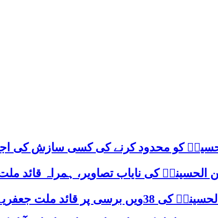
م حسینؑ کو محدود کرنے کی کسی سازش کی اج
 الحسینیؒ کی نایاب تصاویر، ہمراہ قائد ملت
علامہ ساجد علی نقوی کا اہم پیغام