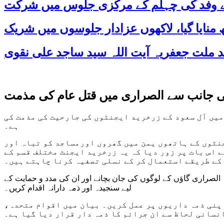
 کے وفد کی چہلم کے مرکزی جلوس میں شرکت
 جانب سے الصراری میں قتل عام کی مذمت
میں آل سعود کے زرخرید ایجنٹوں کی جارحیت کی مذمت کی
ہے۔
جنٹوں کے ہاتھوں یمن میں گھروں اورمساجد کو تباہ اور
 اس بات پر زور دیا کہ یہ زرخرید ایجنٹ مختلف قسم کے
کے طریقے استعمال کر کے نسلی تصفیہ کرنا چاہتے ہیں۔
ہ الصراری گاؤں کے لوگوں کی جان بچانے اور ان کی مدد و حمایت کے
لیے سنجیدہ اور ذمہ دارانہ اقدام کریں۔
اپنی ذمہ داریوں پر عمل کریں۔ بیان میں اقوام متحدہ،
نسانی لحاظ سے ان جرائم کا ذمہ دار قرار دیا گیا ہے۔