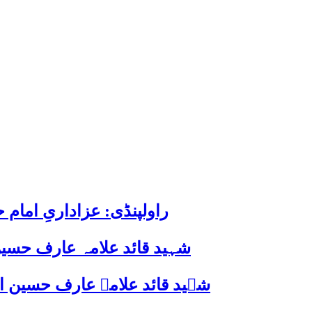
راولپنڈی: عزاداریِ اما
شہید قائد علامہ عارف حسین
شہید قائد علامہ عارف حسین الحسینیؒ کی 38ویں برسی پر قائد ملت جعفریہ پاکستان 