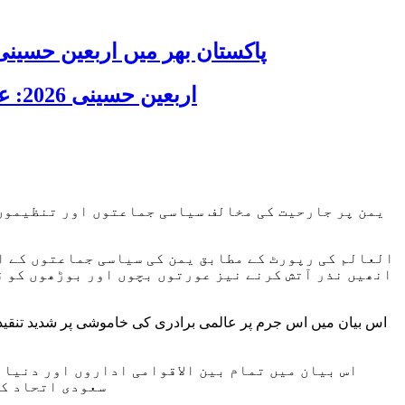
پاکستان بھر میں اربعین حسینی 2026 عقیدت، اتحاد اور جوش و جذبے کے ساتھ منایا گیا، لاکھوں عزادار جلوسوں میں
اربعین حسینی 2026: عزاداری فکر حسینی کی ترویج کا ذریعہ ہے، قائد ملت جعفریہ آیت اللہ سید ساجد علی نقوی
یمن پر جارحیت کی مخالف سیاسی جماعتوں اور تنظیموں 
العالم کی رپورٹ کے مطابق یمن کی سیاسی جماعتوں کے ا
انھیں نذر آتش کرنے نیز عورتوں بچوں اور بوڑھوں کو ق
اس بیان میں اس جرم پر عالمی برادری کی خاموشی پر شدید تنقید ک
اس بیان میں تمام بین الاقوامی اداروں اور دنیا 
سعودی اتحاد کے