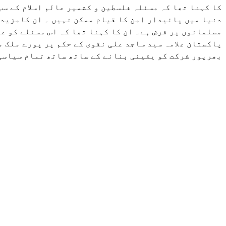
کا کہنا تھا کہ مسئلہ فلسطین و کشمیر عالم اسلام کے سب
دنیا میں پائیدار امن کا قیام ممکن نہیں ۔ ان کامزید 
مسلمانوں پر فرض ہے۔ ان کا کہنا تھا کہ اس مسئلے کو ع
پاکستان علامہ سید ساجد علی نقوی کے حکم پر پورے ملک 
بھرپور شرکت کو یقینی بنانے کے ساتھ ساتھ تمام سیاسی 