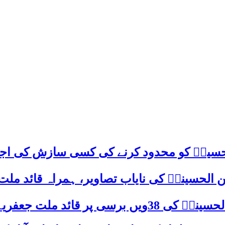
م حسینؑ کو محدود کرنے کی کسی سازش کی اج
 الحسینیؒ کی نایاب تصاویر، ہمراہ قائد ملت
علامہ ساجد علی نقوی کا اہم پیغام