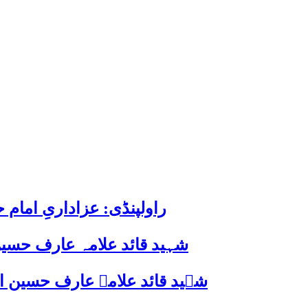
راولپنڈی: عزاداریِ اما
شہید قائد علامہ عارف حسین
شہید قائد علامہ عارف حسین الحسینیؒ کی 38ویں برسی پر قائد ملت جعفریہ پاکستان 