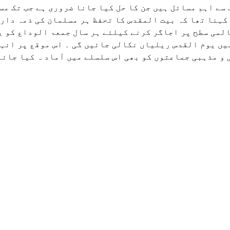
 سے اہم مسائل ہیں جن کا حل کیا جانا ضروری ہے جب تک مس
کہنا تھا کہ بیت المقدس کا تحفظ ہر مسلمان کی ذمہ داری
المی سطح پر اجاگر کرنے کیلئے ہر سال جمعۃ الوداع کو 
میں یوم القدس ریلیاں نکالی جائیں گی ۔ اس موقع پر انہ
و مذہبی جماعتوں کو بھی اس سلسلے میں آماد ہ کیا جائے