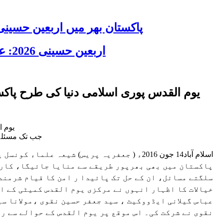
پاکستان بھر میں اربعین حسینی 2026 عقیدت، اتحاد اور جوش و جذبے کے ساتھ منایا گیا، لاکھوں عزادار جلوسوں میں
اربعین حسینی 2026: عزاداری فکر حسینی کی ترویج کا ذریعہ ہے، قائد ملت جعفریہ آیت اللہ سید ساجد علی نقوی
یوم القدس پوری اسلامی دنیا کی طرح پاکست
یوم ا
جب تک مسئلہ 
اسلام آباد14 جون 2016ء ( جعفریہ پریس) شی
پاکستان میں بھی بھرپور طریقے سے منایا جائیگا، کارک
سلگتے مسائل، ان کے حل تک پائیدا ر امن کا قیام شرمن
خیالات کا اظہار انہوں نے مرکزی یوم القدس کمیٹی کے اج
عباس گیلانی ایڈووکیٹ ، سید جعفر حسین نقوی ،مولانا س
نقوی نے شرکت کی۔ اس موقع پر یوم القدس کے حوالے سے ر