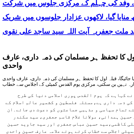
 کے وفد کی چہلم کے مرکزی جلوس میں شرکت
 اول کا تحفظ ہر مسلمان کی ذمہ داری، عارف
واحدی
ا جائیگا، قبلہ اول کا تحفظ ہر مسلمان کی ذمہ داری، عارف واحدی
وارہ نہیں بن سکتی، مرکزی یوم القدس کمیٹی کے اجلاس سے خطاب
 واحدی نے کہاہے کہ یوم القدس پوری اسلامی دنیا کی طرح
ی ذمہ داری ہے،مسئلہ فلسطین و کشمیر عالم اسلام کے
ے تمام سیاسی و مذہبی جماعتوں کو دعوت دی جائے۔
ان
 حسین ہمدانی، مولانا غلام قاسم جعفری، سید سکندر
علی کاظمی،سید حسین عباس جعفری اور سید جاوید حسین
یٹی اجلاس سے خطاب کرتے ہوئے علامہ عارف حسین واحدی