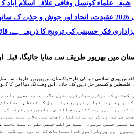
شیعہ علماء کونسل وفاقی علاقہ اسلام آباد
 شریک
ان میں بھرپور طریقے سے منایا جائیگا، قبلہ
لقدس پوری اسلامی دنیا کی طرح پاکستان میں بھرپور طریقے سے منای
فلسطین و کشمیر حل نہیں کئے جاتے ، اس وقت تک دنیا امن کا گہ
عہ علماء کونسل پاکستان کے مرکزی سیکرٹری جنرل علامہ عارف حسین
نان بھرپور تیاری کریں، قبلہ اول کا تحفظ ہر مسلمان ک
دۂ تعبیر نہیں ہوسکتا،یوم القدس ریلیوں میں شرکت کیلئ
لاس کی صدارت کرتے ہوئے کیا۔ اجلاس میں علامہ سید مشتاق
ید نصیر حسین موسوی ، سید نزاکت حسین نقوی، سید محمد 
یلیوں اور پروگراموں کے انتظامات کا جائزہ لیاگیا ۔کم