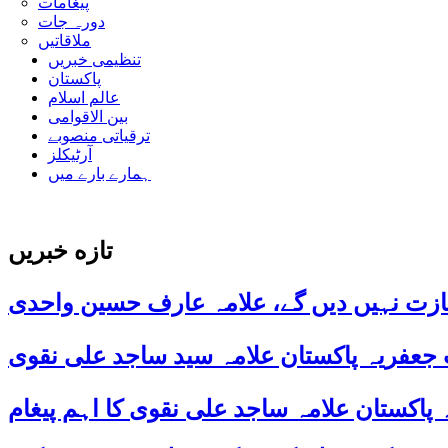
پیغامات
دورہ جات
ملاقاتیں
تنظیمی خبریں
پاکستان
عالم اسلام
بین الاقوامی
ترقیاتی منصوبے
آرٹیکلز
ہمارے بارے میں
تازه خبریں
ازت نہیں دیں گے، علامہ عارف حسین واحدی
 جعفریہ پاکستان علامہ سید ساجد علی نقوی