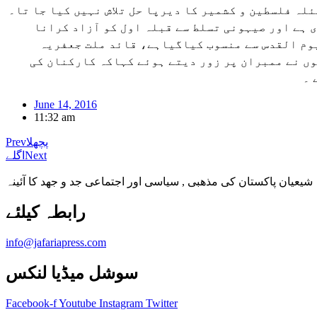
ئلہ فلسطین و کشمیر کا دیرپا حل تلاش نہیں کیا جا تا۔
 ہے اور صیہونی تسلط سے قبلہ اول کو آزاد کرانا
یوم القدس سے منسوب کیاگیاہے، قائد ملت جعفریہ
وں نے ممبران پر زور دیتے ہوئے کہاکہ کارکنان کی
 ۔
June 14, 2016
11:32 am
پچھلا
Prev
Next
اگلے
شیعیان پاکستان کی مذهبی , سیاسی اور اجتماعی جد و جهد کا آئینہ
info@jafariapress.com​
سوشل میڈیا لنکس
Facebook-f
Youtube
Instagram
Twitter