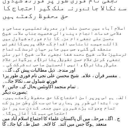
نجفی نام فوری طور پر فورتھ شیڈول
سے نکالا جائےورنہ ملک گیر احتجاج کا
حق محفوظ رکھتے ہیں
اسلام آباد میں محسن ملت اور معروف تعلیمی، سماجی و
فلاحی خدمات انجام دینے والی شخصیت جناب علامہ شیخ
محسن علی نجفی دام عزہ کا نام فورتھ شیڈول میں
ڈالنے جیسے نامناسب اقدام کے خلاف پریس کانفرنس
منعقد کی گئی، جس میں جابر حیان ٹرسٹ کے تمام
ٹرسٹیز: علامہ شیخ محمد شفا نجفی، علامہ شیخ انور علی
نجفی، کرنل غلام حسن نقوی(ریٹائرڈ) ، برگیڈئر غلام
علی (ریٹائرڈ) ، انیس الحسنین صاحب نے شرکت کی ۔
اور مندجہ ذیل مطالبات پیش کیے گئے۔
۱۔ مفسر قرآن ، علامہ شیخ محسن علی نجی نام فوری طور پر
فورتھ شیڈول سے نکالا جائے۔
۲۔ تمام منجمد اکاونٹس بحال کیے جائیں۔
بصورت دیگر:
الف۔ ہم اس پرپر امن احتجاج کا حق محفوظ رکھتے ہیں۔
ب۔ ابتدائی طور پر ہماری جانب سے کل وطن عزیز کے
تمام چھوٹے بڑے شہروں میں جمعہ کے دن سے پر امن
احتجاجی مہم کا آغاز ہوگا۔
ج۔ اگلے مرحلے میں آل پاکستان علماء کا اجتماع اسلام آباد میں
منعقد ہوگا جس میں آئندہ کا لائحہ عمل طے کیا جائے گا