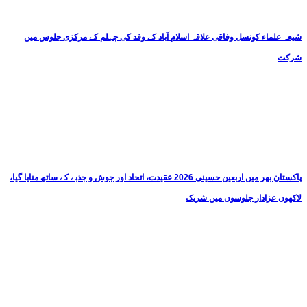
شیعہ علماء کونسل وفاقی علاقہ اسلام آباد کے وفد کی چہلم کے مرکزی جلوس میں
شرکت
پاکستان بھر میں اربعین حسینی 2026 عقیدت، اتحاد اور جوش و جذبے کے ساتھ منایا گیا،
لاکھوں عزادار جلوسوں میں شریک