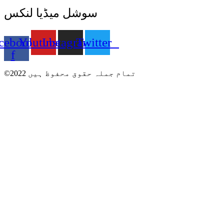
سوشل میڈیا لنکس
cebook-
Youtube
Instagram
Twitter
f
©2022 تمام جملہ حقوق محفوظ ہیں