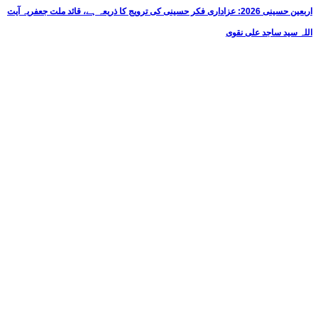
اربعین حسینی 2026: عزاداری فکر حسینی کی ترویج کا ذریعہ ہے، قائد ملت جعفریہ آیت
اللہ سید ساجد علی نقوی