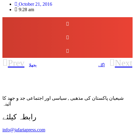
October 21, 2016
9:28 am
Prev
Next
اگلے
پچھلا
شیعیان پاکستان کی مذهبی , سیاسی اور اجتماعی جد و جهد کا
آئینہ
info@jafariapress.com​