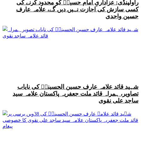
راولپنڈی: عزاداریِ امام حسینؑ کو محدود کرنے کی
کسی سازش کی اجازت نہیں دیں گے، علامہ عارف
حسین واحدی
شہید قائد علامہ عارف حسین الحسینیؒ کی نایاب
تصاویر، ہمراہ قائد ملت جعفریہ پاکستان علامہ سید
ساجد علی نقوی