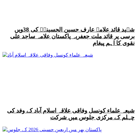
شہید قائد علامہ عارف حسین الحسینیؒ کی 38ویں
برسی پر قائد ملت جعفریہ پاکستان علامہ ساجد علی
نقوی کا اہم پیغام
شیعہ علماء کونسل وفاقی علاقہ اسلام آباد کے وفد کی
چہلم کے مرکزی جلوس میں شرکت