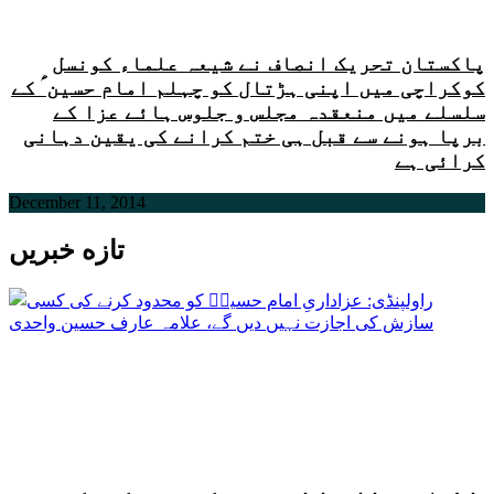
پاکستان تحریک انصاف نے شیعہ علماء کونسل
کوکراچی میں اپنی ہڑتال کو چہلم امام حسین ؑ کے
سلسلے میں منعقدہ مجلس و جلوس ہائے عزا کے
برپا ہونے سے قبل ہی ختم کرانے کی یقین دہانی
کرائی ہے
December 11, 2014
تازه خبریں