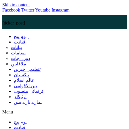
Skip to content
Facebook
Twitter
Youtube
Instagram
[ticker_post]
ہوم پیج
قیادت
بیانات
پیغامات
دورہ جات
ملاقاتیں
تنظیمی خبریں
پاکستان
عالم اسلام
بین الاقوامی
ترقیاتی منصوبے
آرٹیکلز
ہمارے بارے میں
Menu
ہوم پیج
قیادت