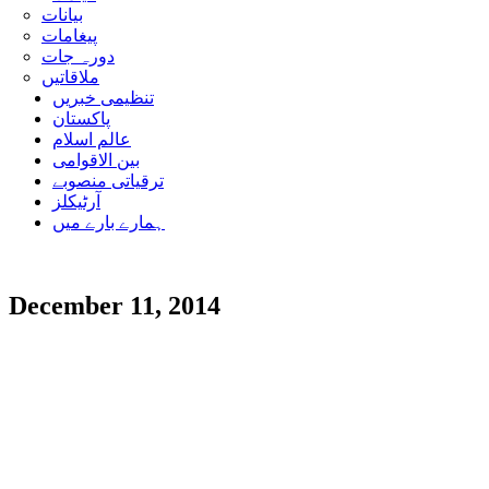
بیانات
پیغامات
دورہ جات
ملاقاتیں
تنظیمی خبریں
پاکستان
عالم اسلام
بین الاقوامی
ترقیاتی منصوبے
آرٹیکلز
ہمارے بارے میں
December 11, 2014