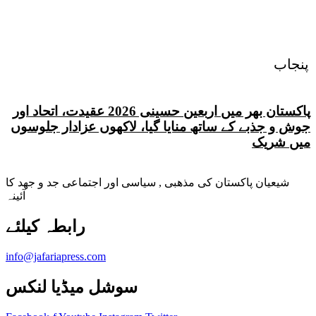
پنجاب
پاکستان بھر میں اربعین حسینی 2026 عقیدت، اتحاد اور
جوش و جذبے کے ساتھ منایا گیا، لاکھوں عزادار جلوسوں
میں شریک
شیعیان پاکستان کی مذهبی , سیاسی اور اجتماعی جد و جهد کا
آئینہ
info@jafariapress.com​
سوشل میڈیا لنکس