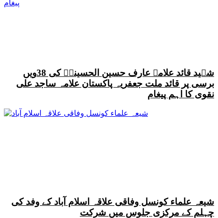
شہید قائد علامہ عارف حسین الحسینیؒ کی 38ویں
برسی پر قائد ملت جعفریہ پاکستان علامہ ساجد علی
نقوی کا اہم پیغام
شیعہ علماء کونسل وفاقی علاقہ اسلام آباد کے وفد کی
چہلم کے مرکزی جلوس میں شرکت