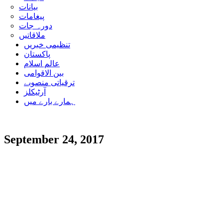
بیانات
پیغامات
دورہ جات
ملاقاتیں
تنظیمی خبریں
پاکستان
عالم اسلام
بین الاقوامی
ترقیاتی منصوبے
آرٹیکلز
ہمارے بارے میں
September 24, 2017