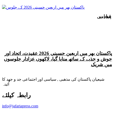
پنجاب
قیادت
مذہبی
پاکستان بھر میں اربعین حسینی 2026 عقیدت، اتحاد اور
جوش و جذبے کے ساتھ منایا گیا، لاکھوں عزادار جلوسوں
میں شریک
شیعیان پاکستان کی مذهبی , سیاسی اور اجتماعی جد و جهد کا
آئینہ
info@jafariapress.com​