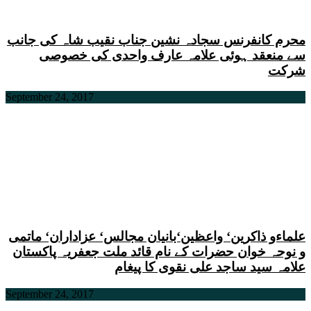
محرم کانفرنس سجادہ نشین جناب نقیب شاہ کی جانب
سے منعقد ہوئی علامہ عارف واحدی کی خصوصی
شرکت
September 24, 2017
علماءو ذاکرین‘ واعظین‘بانیان مجالس‘ عزاداران‘ ماتمی
و نوحہ خوان حضرات کے نام قائد ملت جعفریہ پاکستان
علامہ سید ساجد علی نقوی کا پیغام
September 24, 2017