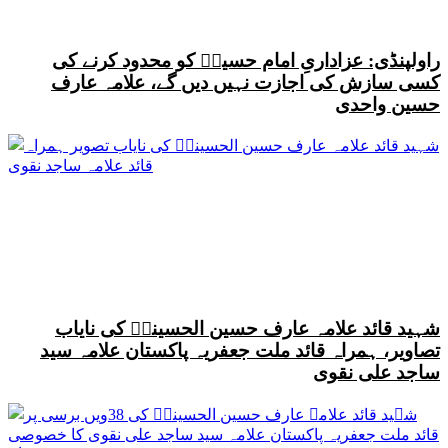
راولپنڈی: عزاداریِ امام حسینؑ کو محدود کرنے کی
کسی سازش کی اجازت نہیں دیں گے، علامہ عارف
حسین واحدی
شہید قائد علامہ عارف حسین الحسینیؒ کی نایاب
تصاویر، ہمراہ قائد ملت جعفریہ پاکستان علامہ سید
ساجد علی نقوی