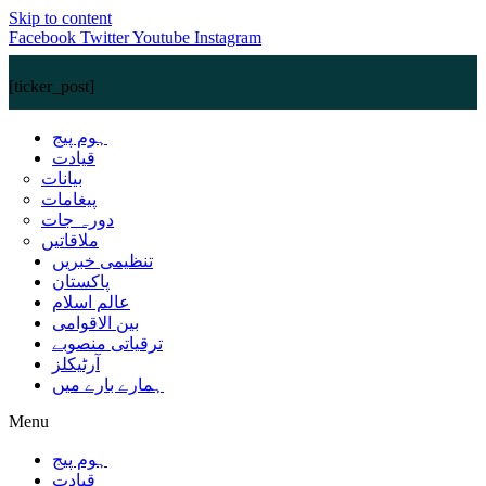
Skip to content
Facebook
Twitter
Youtube
Instagram
[ticker_post]
ہوم پیج
قیادت
بیانات
پیغامات
دورہ جات
ملاقاتیں
تنظیمی خبریں
پاکستان
عالم اسلام
بین الاقوامی
ترقیاتی منصوبے
آرٹیکلز
ہمارے بارے میں
Menu
ہوم پیج
قیادت