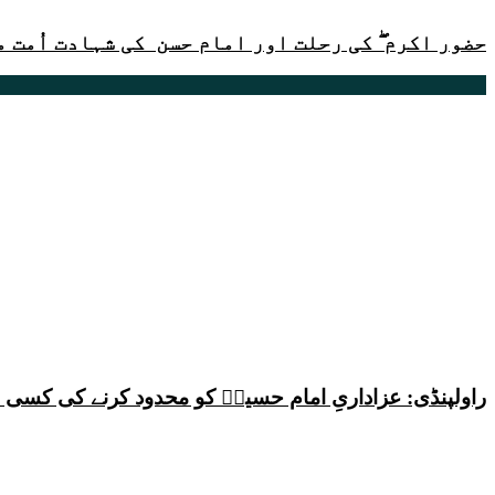
حضور اکرم ۖ کی رحلت اور امام حسن کی شہادت اُمت 
راولپنڈی: عزاداریِ امام حسینؑ کو محدود کرنے کی کس