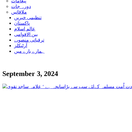
پیغامات
دورہ جات
ملاقاتیں
تنظیمی خبریں
پاکستان
عالم اسلام
بین الاقوامی
ترقیاتی منصوبے
آرٹیکلز
ہمارے بارے میں
September 3, 2024