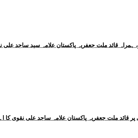
 ہمراہ قائد ملت جعفریہ پاکستان علامہ سید ساجد علی ن