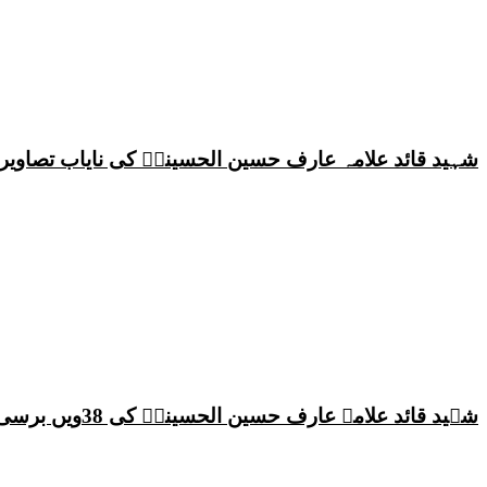
شہید قائد علامہ عارف حسین الحسینیؒ کی نایاب تصاویر،
شہید قائد علامہ عارف حسین الحسینیؒ کی 38ویں برسی پر قائد ملت جعفریہ پاکستان علامہ ساجد علی نقوی کا اہم پیغام