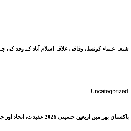
شیعہ علماء کونسل وفاقی علاقہ اسلام آباد کے وفد کی
Uncategorized
پاکستان بھر میں اربعین حسینی 2026 عقیدت، اتحاد اور جوش و جذبے کے ساتھ منایا گیا، لاکھوں عزادار جلوسوں میں شریک