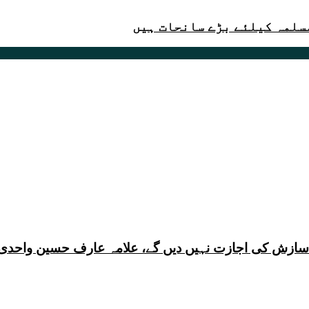
مسلمہ کیلئے بڑے سانحات ہیں
ی سازش کی اجازت نہیں دیں گے، علامہ عارف حسین واحدی