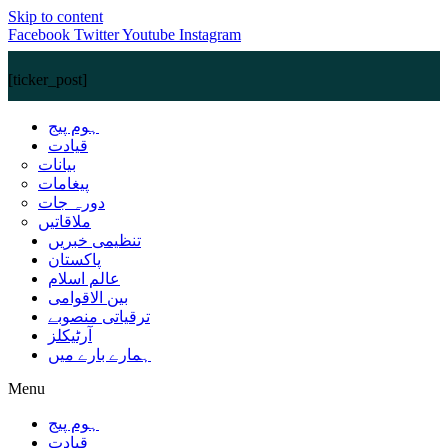
Skip to content
Facebook
Twitter
Youtube
Instagram
[ticker_post]
ہوم پیج
قیادت
بیانات
پیغامات
دورہ جات
ملاقاتیں
تنظیمی خبریں
پاکستان
عالم اسلام
بین الاقوامی
ترقیاتی منصوبے
آرٹیکلز
ہمارے بارے میں
Menu
ہوم پیج
قیادت