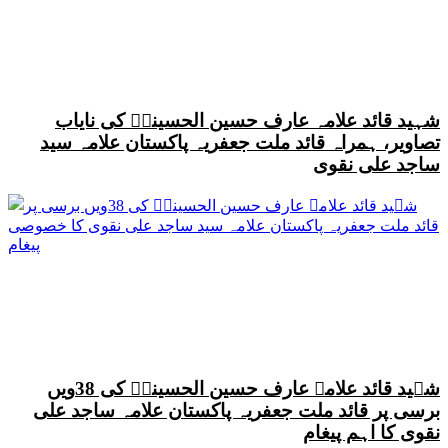
شہید قائد علامہ عارف حسین الحسینیؒ کی نایاب
تصاویر، ہمراہ قائد ملت جعفریہ پاکستان علامہ سید
ساجد علی نقوی
شہید قائد علامہ عارف حسین الحسینیؒ کی 38ویں
برسی پر قائد ملت جعفریہ پاکستان علامہ ساجد علی
نقوی کا اہم پیغام