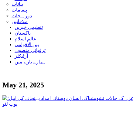
بیانات
پیغامات
دورہ جات
ملاقاتیں
تنظیمی خبریں
پاکستان
عالم اسلام
بین الاقوامی
ترقیاتی منصوبے
آرٹیکلز
ہمارے بارے میں
May 21, 2025