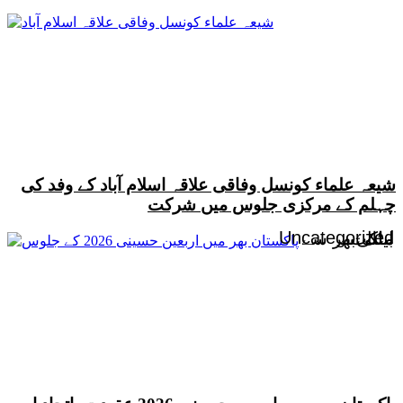
شیعہ علماء کونسل وفاقی علاقہ اسلام آباد کے وفد کی
چہلم کے مرکزی جلوس میں شرکت
Uncategorized
ایٹلی
بیانات
ملک بھر سے