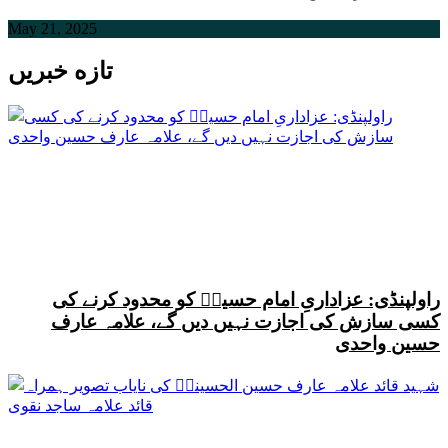
May 21, 2025
تازه خبریں
راولپنڈی: عزاداریِ امام حسینؑ کو محدود کرنے کی
کسی سازش کی اجازت نہیں دیں گے، علامہ عارف
حسین واحدی