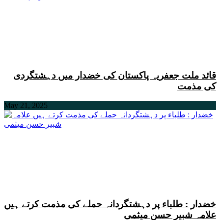
قائد ملت جعفریہ پاکستان کی خضدار میں دہشتگردی
کی مذمت
May 21, 2025
خضدار : طلباء پر دہشتگردانہ حملے کی مذمت کرتے ہیں
علامہ شبیر حسن میثمی