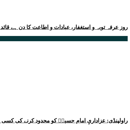
روز عرفہ توبہ و استغفار، عبادات و اطاعت کا دن ہے قائد
راولپنڈی: عزاداریِ امام حسینؑ کو محدود کرنے کی کس