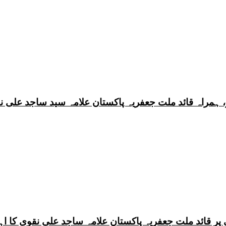
 ہمراہ قائد ملت جعفریہ پاکستان علامہ سید ساجد علی ن