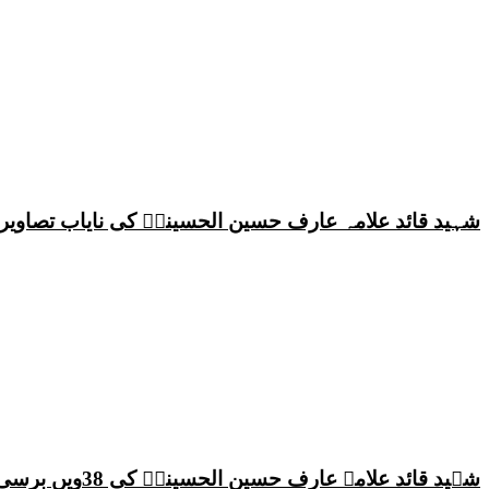
شہید قائد علامہ عارف حسین الحسینیؒ کی نایاب تصاویر،
شہید قائد علامہ عارف حسین الحسینیؒ کی 38ویں برسی پر قائد ملت جعفریہ پاکستان علامہ ساجد علی نقوی کا اہم پیغام