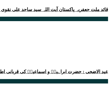
قائد ملت جعفریہ پاکستان آیت اللہ سید ساجد علی نقوی
عید الاضحی : حضرت ابراہیمؑ و اسماعیلؑ کی قربانی اطاع