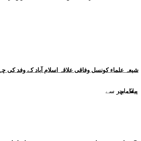
شیعہ علماء کونسل وفاقی علاقہ اسلام آباد کے وفد کی
پیغامات
پیغامات
ملک بھر سے