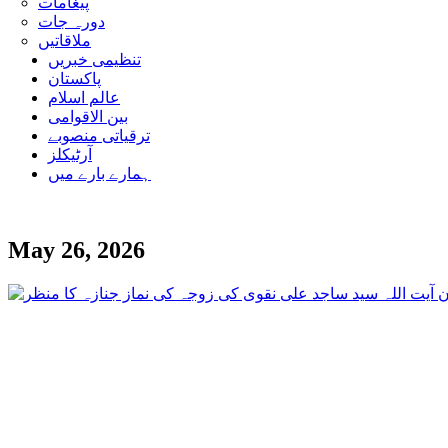
پیغامات
دورہ جات
ملاقاتیں
تنظیمی خبریں
پاکستان
عالم اسلام
بین الاقوامی
ترقیاتی منصوبے
آرٹیکلز
ہمارے بارے میں
May 26, 2026