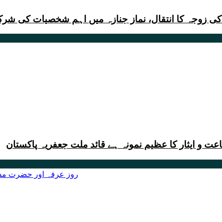
 کی زوجہ کا انتقال، نماز جنازہ میں اہم شخصیات کی شر
ت و ایثار کا عظیم نمونہ ہے قائد ملت جعفریہ پاکستان