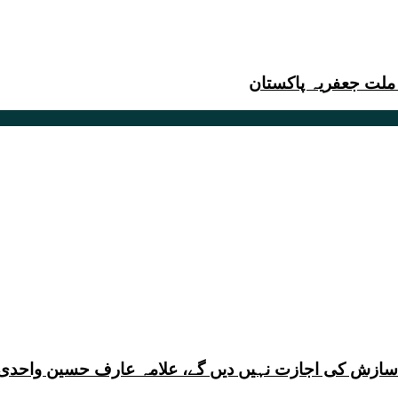
 ملت جعفریہ پاکستان
ی سازش کی اجازت نہیں دیں گے، علامہ عارف حسین واحدی