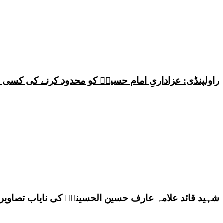
راولپنڈی: عزاداریِ امام حسینؑ کو محدود کرنے کی کس
شہید قائد علامہ عارف حسین الحسینیؒ کی نایاب تصاویر،