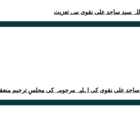
للہ سید ساجد علی نقوی سے تعزیت
 ساجد علی نقوی کی اہلیہ مرحومہ کی مجلسِ ترحیم منعق