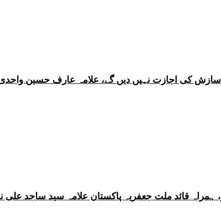
ی سازش کی اجازت نہیں دیں گے، علامہ عارف حسین واحدی
 ہمراہ قائد ملت جعفریہ پاکستان علامہ سید ساجد علی ن