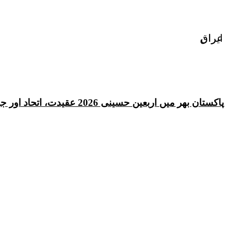
ایران
عراق
پاکستان بھر میں اربعین حسینی 2026 عقیدت، اتحاد اور جوش و جذبے کے ساتھ منایا گیا، لاکھوں عزادار جلوسوں میں شریک