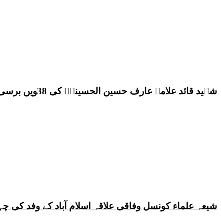
شہید قائد علامہ عارف حسین الحسینیؒ کی 38ویں برسی پر قائد ملت جعفریہ پاکستان علامہ ساجد علی نقوی کا اہم پیغام
شیعہ علماء کونسل وفاقی علاقہ اسلام آباد کے وفد کی