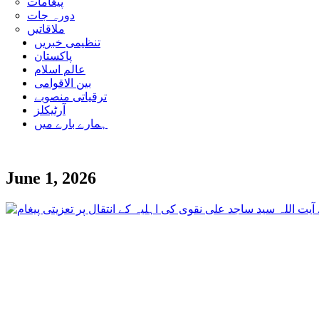
پیغامات
دورہ جات
ملاقاتیں
تنظیمی خبریں
پاکستان
عالم اسلام
بین الاقوامی
ترقیاتی منصوبے
آرٹیکلز
ہمارے بارے میں
June 1, 2026