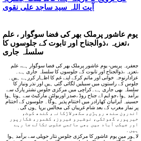
آیت اللہ سید ساجد علی نقوی
یوم عاشور پرملک بھر کی فضا سوگوار ، علم
،تعزیہ ،ذوالجناح اور تابوت کے جلوسوں کا
سلسلہ جاری
جعفریہ پریس- یوم عاشور پرملک بھر کی فضا سوگوار ہے، علم
،تعزیہ ،ذوالجناح اور تابوت کے جلوسوں کا سلسلہ جاری ہے۔
عزادارنوحہ خوانی اور ماتم کرکے اپنے غم کا اظہار کررہے ہیں۔
جلوس کے راستوں میں سبیلیں لگائی گئی ہیں اور نذر ونیاز کا
سلسلہ بھی جاری ہے۔کراچی میں مرکزی جلوس نشتر پارک سے
برآمد ہوا ،جو ایم اے جناح روڈ ،صدر اوربولٹن مارکیٹ سے ہوتا ہوا
حسینیہ ایرانیان کھارادر میں اختتام پذیر ہوگا۔ جلوسوں کے اختتام
پر نماز مغرب کے بعد شام غریباں کی مجالس برپا ہوں گی۔
اندرون سندھ روہڑی، سکھرلاڑکانہ، کندھ کوٹ،
خیرپور، گھوٹکی، نوشہرو فیروز، کشمور، شکارپور
اور جیکب آباد میں بھی ماتمی جلوس نکالے جا رہے
ہیں۔
لاہور مین یوم عاشور کا مرکزی جلوس نثار حویلی سے برآمد ہوا