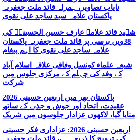
نایاب تصاویر، ہمراہ قائد ملت جعفریہ
پاکستان علامہ سید ساجد علی نقوی
شہید قائد علامہ عارف حسین الحسینیؒ کی
38ویں برسی پر قائد ملت جعفریہ پاکستان
علامہ ساجد علی نقوی کا اہم پیغام
شیعہ علماء کونسل وفاقی علاقہ اسلام آباد
کے وفد کی چہلم کے مرکزی جلوس میں
شرکت
پاکستان بھر میں اربعین حسینی 2026
عقیدت، اتحاد اور جوش و جذبے کے ساتھ
منایا گیا، لاکھوں عزادار جلوسوں میں شریک
اربعین حسینی 2026: عزاداری فکر حسینی
کی ترویج کا ذریعہ ہے، قائد ملت جعفریہ