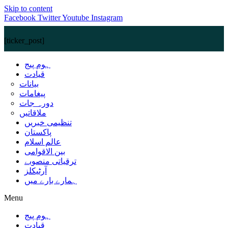
Skip to content
Facebook
Twitter
Youtube
Instagram
[ticker_post]
ہوم پیج
قیادت
بیانات
پیغامات
دورہ جات
ملاقاتیں
تنظیمی خبریں
پاکستان
عالم اسلام
بین الاقوامی
ترقیاتی منصوبے
آرٹیکلز
ہمارے بارے میں
Menu
ہوم پیج
قیادت