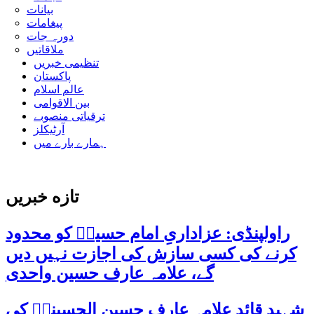
بیانات
پیغامات
دورہ جات
ملاقاتیں
تنظیمی خبریں
پاکستان
عالم اسلام
بین الاقوامی
ترقیاتی منصوبے
آرٹیکلز
ہمارے بارے میں
تازه خبریں
راولپنڈی: عزاداریِ امام حسینؑ کو محدود
کرنے کی کسی سازش کی اجازت نہیں دیں
گے، علامہ عارف حسین واحدی
شہید قائد علامہ عارف حسین الحسینیؒ کی