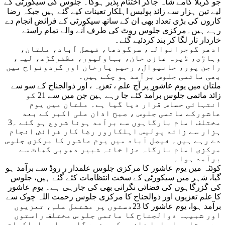
جو کربلا گامے شاہ جاکر اختتام پذیر ہوگا۔ جلوس کی سیکورٹی کے
لیے تین ہزار سے زائد پولیس اہلکار تعینات کیے گئے ہیں جبکہ رضا
کاروں کی بڑی تعداد بھی ان کے ساتھ سیکورٹی کے فرائض انجام دے
رہے ہیں۔مرکزی جلوس روٹ کی طرف آنے والے تمام راستے
خاردار تار لگا کر بند کردئیے گئے۔
ادهر گوجرانوالہ، سرگودھا، فیصل آباد، ملتان،
وہاڑی، ڈیرہ غازی خان، بہاولپور، مظفرگڑھ، لیہ،
راجن پور، خانیوال، رحیم یارخان اور گردونواح میں
بھی ماتمی جلوس برآمد ہو چکے ہیں۔
ملتان میں یوم عاشور پر آج علم ، تعزیہ ، اور ذوالجناح کے سو سے
زائد ماتمی جلوس برآمد کئے جا رہے ہین جن میں سے 21 کو
انتہائی حساس قرار دیا گیا ہے۔ ملتان میں یوم
عاشورکے ماتمی جلوس ، صبح اذان علی اکبر کے بعد
مختلف امام بارگاہوں سے برآمد ہونا شروع ہو گئے ۔3
ہزار سے زائد پولیس اہلکارور رضا کار فرائض انجام
دے رہے ہیں۔ فیصل آباد میں یوم عاشور کا مرکزی جلوس
مرکزی امام بارگاہ عزا خانہ شبیر دھوبی گھاٹ سے
برآمد ہوا۔
کوئٹہ میں یوم عاشور کا مرکزی جلوس علمدار ر روڈ سے برآمد ہو
گیا، شہر میں سیکورٹی کے سخت انتظامات کئے گئے ہیں، جلوس
کی گزرگاہوں کی فضائی نگرانی بھی کی جارہی ہے۔ یوم عاشور
کا علم تعزیوں اور ذوالجناح کا مرکزی جلوس رحمت اللہ چوک سے
برآمد ہوا، یوم عاشور کا 23دستوں پر مشتمل علم، تعزیوں
اور شبیہہ ذوالجناح کا ماتمی جلو س مختلف راستوں
سے ہوتا ہوا باچا خان چوک پہنچے گا، جہاں علماکرام