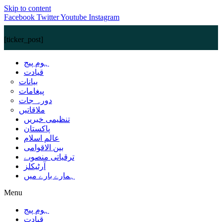
Skip to content
Facebook
Twitter
Youtube
Instagram
[ticker_post]
ہوم پیج
قیادت
بیانات
پیغامات
دورہ جات
ملاقاتیں
تنظیمی خبریں
پاکستان
عالم اسلام
بین الاقوامی
ترقیاتی منصوبے
آرٹیکلز
ہمارے بارے میں
Menu
ہوم پیج
قیادت