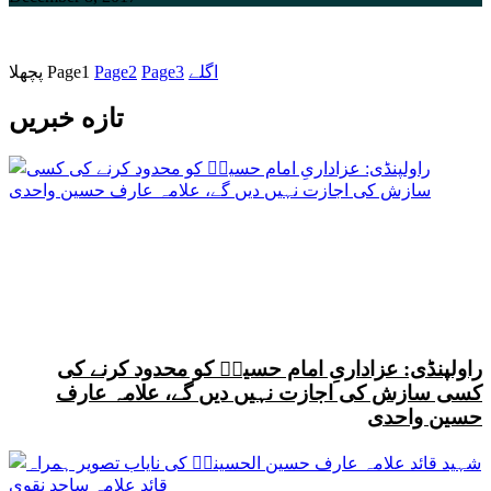
اگلے
3
Page
2
Page
1
Page
پچھلا
تازه خبریں
راولپنڈی: عزاداریِ امام حسینؑ کو محدود کرنے کی
کسی سازش کی اجازت نہیں دیں گے، علامہ عارف
حسین واحدی