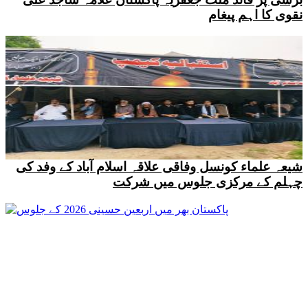
نقوی کا اہم پیغام
شیعہ علماء کونسل وفاقی علاقہ اسلام آباد کے وفد کی
چہلم کے مرکزی جلوس میں شرکت