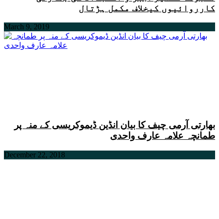
کارروائیوں کیخلاف مکمل ہڑتال
March 9, 2019
بھارتی آرمی چیف کا بیان انڈین ڈیموکریسی کے منہ پر
طمانچہ علامہ عارف واحدی
December 22, 2018