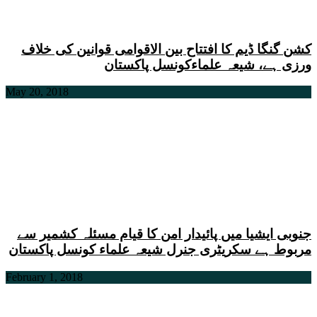
کشن گنگا ڈیم کا افتتاح بین الاقوامی قوانین کی خلاف
ورزی ہے، شیعہ علماءکونسل پاکستان
May 20, 2018
جنوبی ایشیا میں پائیدار امن کا قیام مسئلہ کشمیر سے
مربوط ہے سکریٹری جنرل شیعہ علماء کونسل پاکستان
February 1, 2018