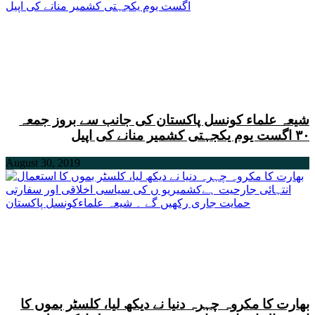
شیعہ علماء کونسل پاکستان کی جانب سے بروز جمعہ
۳۰ اگست یوم یکجہتی کشمیر منانے کی اپیل
August 30, 2019
بھارت کا مکروہ چہرہ دنیا نے دیکھ لیا، کلسٹر بموں کا