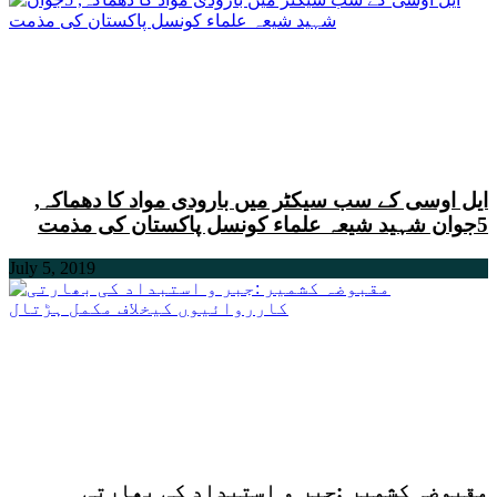
ایل اوسی کے سب سیکٹر میں بارودی مواد کا دھماکہ,
5جوان شہید شیعہ علماء کونسل پاکستان کی مذمت
July 5, 2019
مقبوضہ کشمیر :جبر و استبداد کی بھارتی