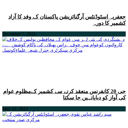
جعفریہ اسٹوڈنٹس آرگنائزیشن پاکستان کے وفد کا آزاد
کشمیر کا دورہ
December 7, 2024
جی 20 کانفرنس منعقد کرنے سے کشمیر کےمظلوم عوام
کی آواز کو دبایانہیں جا سکتا
May 22, 2023