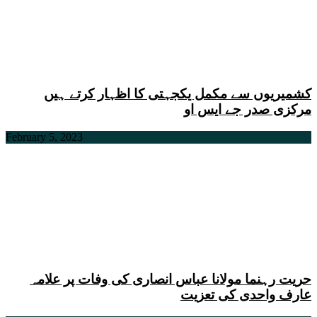
کشمیریوں سے مکمل یکجہتی کا اظہار کرتے ہیں
مرکزی صدر جے ایس او
February 5, 2023
حریت رہنما مولانا عباس انصاری کی وفات پر علامہ
عارف واحدی کی تعزیت