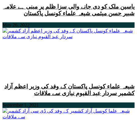
یاسین ملک کو دی جانے والی سزا ظلم پر مبنی ہے علامہ
شبیر حسن میثمی شیعہ علماء کونسل پاکستان
May 26, 2022
شیعہ علماء کونسل پاکستان کے وفد کی وزیر اعظم آزاد
کشمیر سردار عبد القیوم نیازی سے ملاقات
September 1, 2021