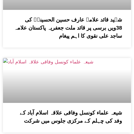
شہید قائد علامہ عارف حسین الحسینیؒ کی
38ویں برسی پر قائد ملت جعفریہ پاکستان علامہ
ساجد علی نقوی کا اہم پیغام
شیعہ علماء کونسل وفاقی علاقہ اسلام آباد کے
وفد کی چہلم کے مرکزی جلوس میں شرکت