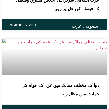
عرب اسلامی سربراہی اجلاس مشرق وسطٰی
کے فیصلہ کن حل پر زور
November 12, 2024
سعودی عرب
دنیا کے مختلف ممالک میں غزہ کے عوام کی
حمایت میں مظاہرے