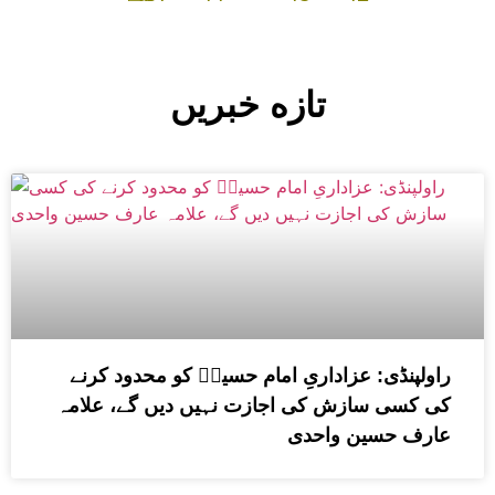
تازه خبریں
راولپنڈی: عزاداریِ امام حسینؑ کو محدود کرنے
کی کسی سازش کی اجازت نہیں دیں گے، علامہ
عارف حسین واحدی