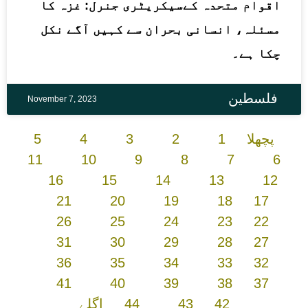
اقوام متحدہ کےسیکریٹری جنرل: غزہ کا
مسئلہ، انسانی بحران سے کہیں آگے نکل
چکا ہے۔
فلسطین
November 7, 2023
پچھلا
1
2
3
4
5
11
10
9
8
7
6
16
15
14
13
12
21
20
19
18
17
26
25
24
23
22
31
30
29
28
27
36
35
34
33
32
41
40
39
38
37
42
43
44
اگلے