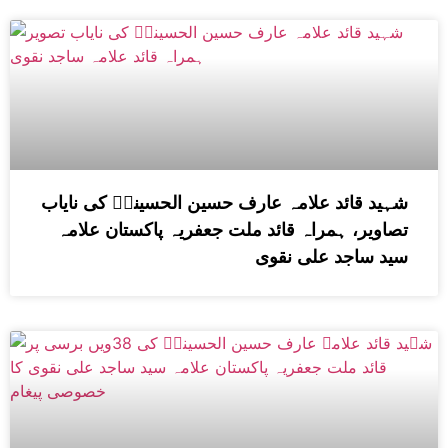
شہید قائد علامہ عارف حسین الحسینیؒ کی نایاب
تصاویر، ہمراہ قائد ملت جعفریہ پاکستان علامہ
سید ساجد علی نقوی