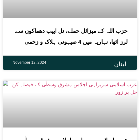
حزب اللہ کے میزائل حملے، تل ابیب دھماکوں سے
لرز اٹھا، نہاریہ میں 4 صیہونی ہلاک و زخمی
November 12, 2024
لبنان