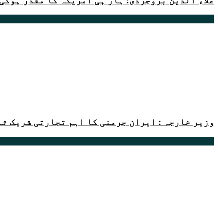
علاء الدین بروجردی: ہار ہی امریکہ کا مقدر ہوگی
وزیر خارجہ : ایران جرمنی کا اہم تجارتی شریک ثا