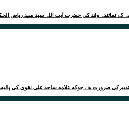
قدسہ کے نمائندہ وفد کی حضرت آیت اللہ سید سید ریاض ا
تدبیرکی ضرورت هے جوکه علامه ساجد علی نقوی کی پالیسی