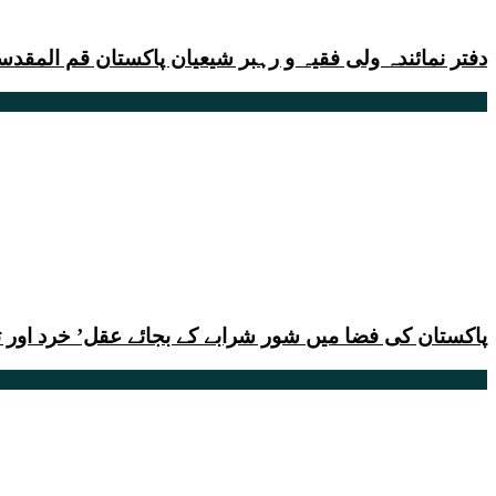
دفتر نمائندہ ولی فقیہ و رہبر شیعیان پاکستان قم الم
پاکستان کی فضا میں شور شرابے کے بجائے عقل’ خرد اور 