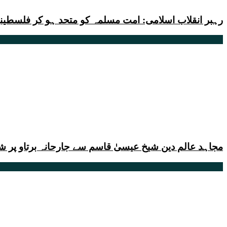
رہبر انقلاب اسلامی: امت مسلمہ کو متحد ہو کر فلسطینیو
مجاہد عالم دین شیخ عیسیٰ قاسم سے جارحانہ برتاو پر شد