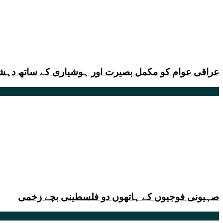
عراقی عوام کو مکمل بصیرت اور ہوشیاری کے ساتھ دہشتگر
صہیونی فوجیوں کے ہاتھوں دو فلسطینی بچے زخمی