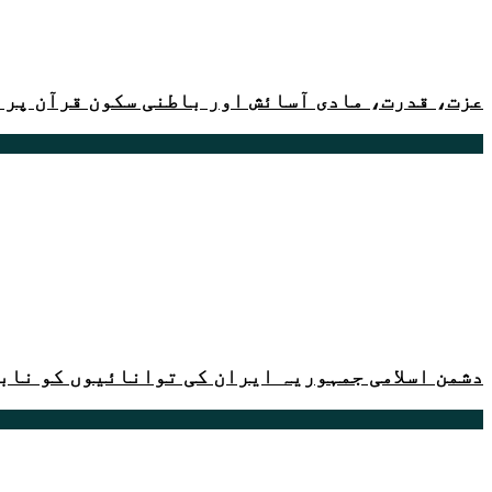
عزت، قدرت، مادی آسائش اور باطنی سکون قرآن پر 
دشمن اسلامی جمہوریہ ایران کی توانائیوں کو ناب