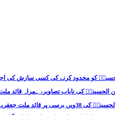
م حسینؑ کو محدود کرنے کی کسی سازش کی اج
 الحسینیؒ کی نایاب تصاویر، ہمراہ قائد ملت
علامہ ساجد علی نقوی کا اہم پیغام