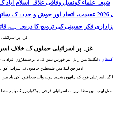
شیعہ علماء کونسل وفاقی علاقہ اسلام آباد
 شریک
غزہ پر اسرائیلی حملوں کے خلاف اسرا
کستان :
انگلینڈ میں رائل ائیر فورس بیس کے باہر سینکڑوں افراد ن
ادھر فن لینڈ میں فلسطین حامیوں نے اسرائیل کو 
ا، اسرائیلی فوج کے ہاتھوں شہید ہونے والے صحافیوں کی یاد میں ما