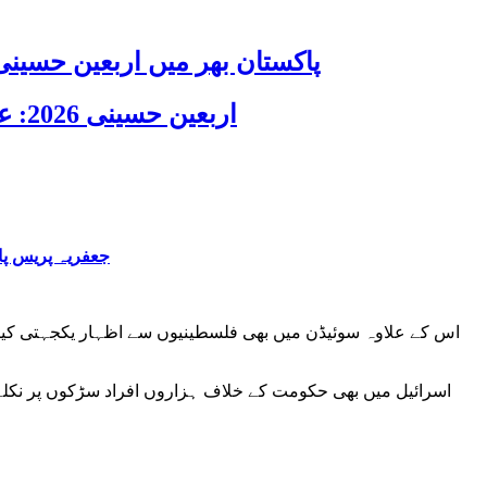
پاکستان بھر میں اربعین حسینی 2026 عقیدت، اتحاد اور جوش و جذبے کے ساتھ منایا گیا، لاکھوں عزادار جلوسوں میں
اربعین حسینی 2026: عزاداری فکر حسینی کی ترویج کا ذریعہ ہے، قائد ملت جعفریہ آیت اللہ سید ساجد علی نقوی
جعفریہ پریس پا
اس کے علاوہ سوئیڈن میں بھی فلسطینیوں سے اظہار یکجہتی کیا گی