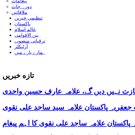
پیغامات
دورہ جات
ملاقاتیں
تنظیمی خبریں
پاکستان
عالم اسلام
بین الاقوامی
ترقیاتی منصوبے
آرٹیکلز
ہمارے بارے میں
تازه خبریں
ازت نہیں دیں گے، علامہ عارف حسین واحدی
 جعفریہ پاکستان علامہ سید ساجد علی نقوی