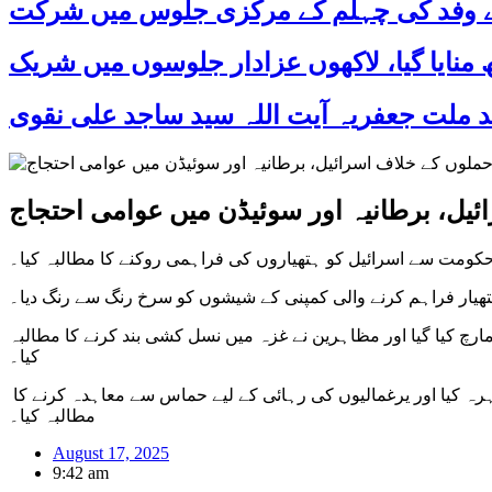
 کے وفد کی چہلم کے مرکزی جلوس میں شرکت
ئیل، برطانیہ اور سوئیڈن میں عوامی احتجاج
ے حکومت سے اسرائیل کو ہتھیاروں کی فراہمی روکنے کا مطالبہ کیا۔
ہتھیار فراہم کرنے والی کمپنی کے شیشوں کو سرخ رنگ سے رنگ دیا۔
رچ کیا گیا اور مظاہرین نے غزہ میں نسل کشی بند کرنے کا مطالبہ
کیا۔
اسرائیل میں بھی حکومت کے خلاف ہزاروں افراد سڑکوں پر نکلے، تل ابیب میں مظاہرین نے اسرائیلی فوجی ہیڈکوارٹرز کے باہر مظاہرہ کیا اور یرغمالیوں کی رہائی کے لیے حماس سے معاہدہ کرنے کا
مطالبہ کیا۔
August 17, 2025
9:42 am