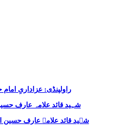
راولپنڈی: عزاداریِ اما
شہید قائد علامہ عارف حسین
شہید قائد علامہ عارف حسین الحسینیؒ کی 38ویں برسی پر قائد ملت جعفریہ پاکستان 