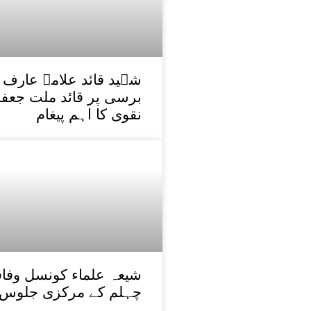
برسی پر قائد ملت جعفر
نقوی کا اہم پیغام
شیعہ علماء کونسل وفاقی
چہلم کے مرکزی جلوس