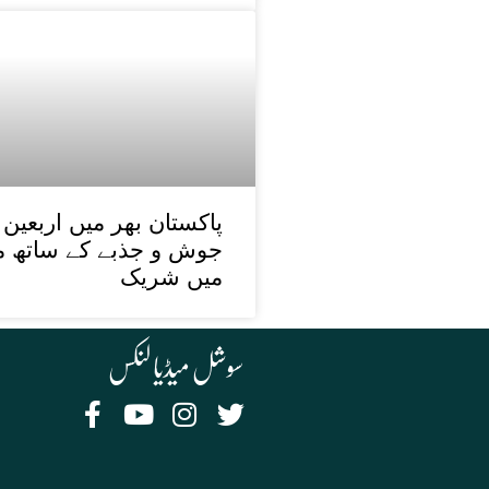
جوش و جذبے کے ساتھ منا
میں شریک
سوشل میڈیا لنکس