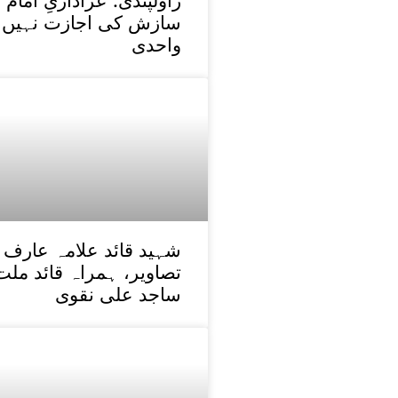
راولپنڈی: عزاداریِ ام
سازش کی اجازت نہیں د
واحدی
شہید قائد علامہ عارف 
تصاویر، ہمراہ قائد ملت
ساجد علی نقوی