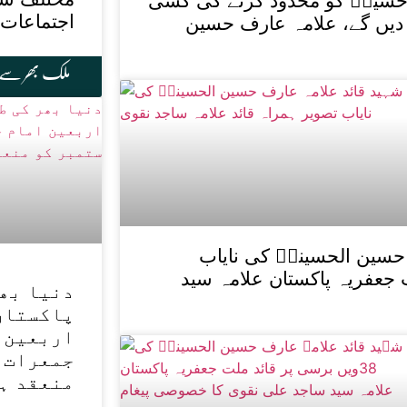
ام حسینؑ کو محدود کرنے کی کسی
اجتماعات
یں گے، علامہ عارف حسین
ملک بھر سے
حسین الحسینیؒ کی نایاب
 جعفریہ پاکستان علامہ سید
دنیا بھر
پاکستان
اربعین 
جمعرات 
منعقد ہ