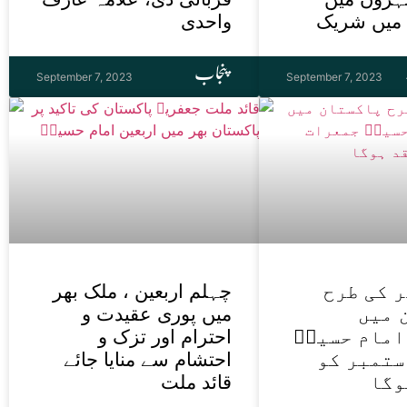
 میں شریک
واحدی
پنجاب
September 7, 2023
September 7, 2023
 کی طرح
چہلم اربعین ، ملک بھر
 میں
میں پوری عقیدت و
امام حسینؑ
احترام اور تزک و
ستمبر کو
احتشام سے منایا جائے
وگا
قائد ملت