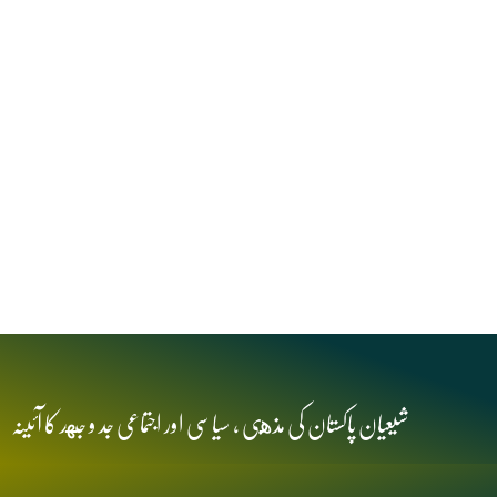
شیعیان پاکستان کی مذهبی , سیاسی اور اجتماعی جد و جهد کا آئینہ