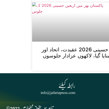
پاکستان بھر میں اربعین حسینی 2026 عقیدت، اتحاد اور
یا گیا، لاکھوں عزادار جلوسوں
info@jafariapress.com​
©2022 تمام جملہ حقوق محفوظ ہیں