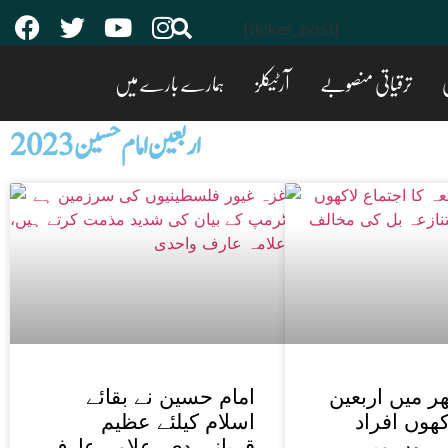
[ticker_post]
ی
ترقیاتی منصوبے
آرٹیکلز
ہمارے بارے میں
اربعین امام حسین 2023
ھر میں اربعین
امام حسین نے بقائے
ھوں افراد
اسلام کیلئے عظیم
روں میں
قربانی دی، علامہ عارف