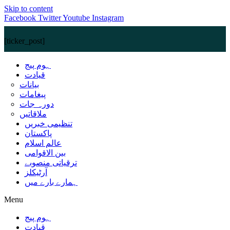
Skip to content
Facebook
Twitter
Youtube
Instagram
[ticker_post]
ہوم پیج
قیادت
بیانات
پیغامات
دورہ جات
ملاقاتیں
تنظیمی خبریں
پاکستان
عالم اسلام
بین الاقوامی
ترقیاتی منصوبے
آرٹیکلز
ہمارے بارے میں
Menu
ہوم پیج
قیادت