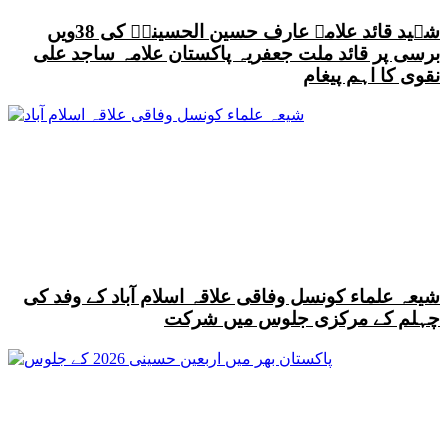
شہید قائد علامہ عارف حسین الحسینیؒ کی 38ویں
برسی پر قائد ملت جعفریہ پاکستان علامہ ساجد علی
نقوی کا اہم پیغام
شیعہ علماء کونسل وفاقی علاقہ اسلام آباد کے وفد کی
چہلم کے مرکزی جلوس میں شرکت