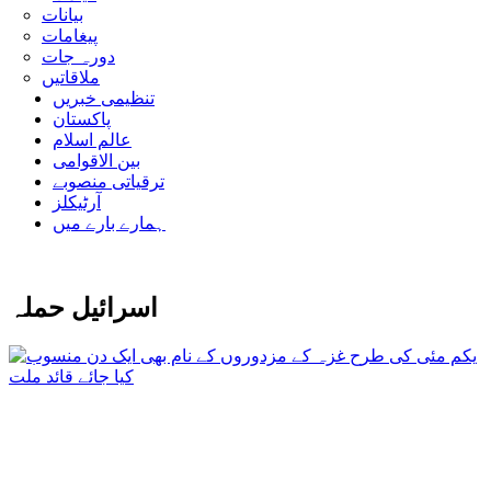
بیانات
پیغامات
دورہ جات
ملاقاتیں
تنظیمی خبریں
پاکستان
عالم اسلام
بین الاقوامی
ترقیاتی منصوبے
آرٹیکلز
ہمارے بارے میں
اسرائیل حملہ