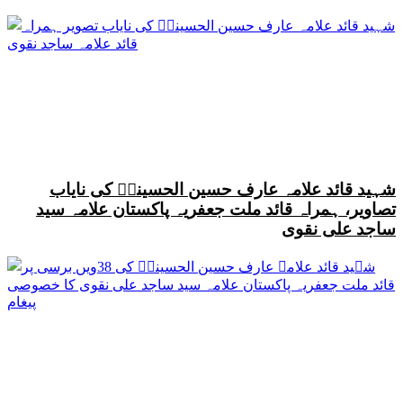
شہید قائد علامہ عارف حسین الحسینیؒ کی نایاب
تصاویر، ہمراہ قائد ملت جعفریہ پاکستان علامہ سید
ساجد علی نقوی