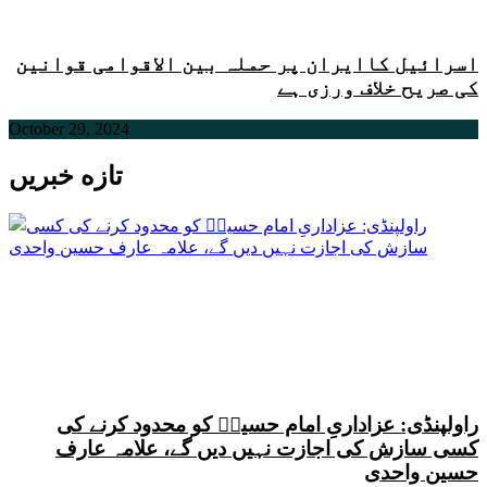
اسرائیل کاایران پر حملہ بین الاقوامی قوانین
کی صریح خلاف ورزی ہے
October 29, 2024
تازه خبریں
راولپنڈی: عزاداریِ امام حسینؑ کو محدود کرنے کی
کسی سازش کی اجازت نہیں دیں گے، علامہ عارف
حسین واحدی