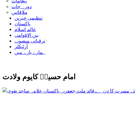
پیغامات
دورہ جات
ملاقاتیں
تنظیمی خبریں
پاکستان
عالم اسلام
بین الاقوامی
ترقیاتی منصوبے
آرٹیکلز
ہمارے بارے میں
امام حسینؑ کایوم ولادت