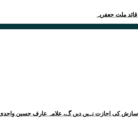
قائد ملت جعفریہ
ی سازش کی اجازت نہیں دیں گے، علامہ عارف حسین واحدی