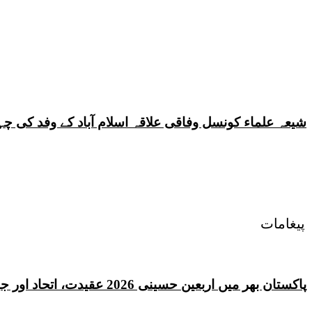
شیعہ علماء کونسل وفاقی علاقہ اسلام آباد کے وفد کی
پیغامات
پاکستان بھر میں اربعین حسینی 2026 عقیدت، اتحاد اور جوش و جذبے کے ساتھ منایا گیا، لاکھوں عزادار جلوسوں میں شریک