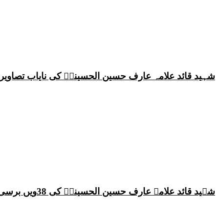
شہید قائد علامہ عارف حسین الحسینیؒ کی نایاب تصاویر،
شہید قائد علامہ عارف حسین الحسینیؒ کی 38ویں برسی پر قائد ملت جعفریہ پاکستان علامہ ساجد علی نقوی کا اہم پیغام