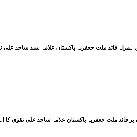
 ہمراہ قائد ملت جعفریہ پاکستان علامہ سید ساجد علی ن