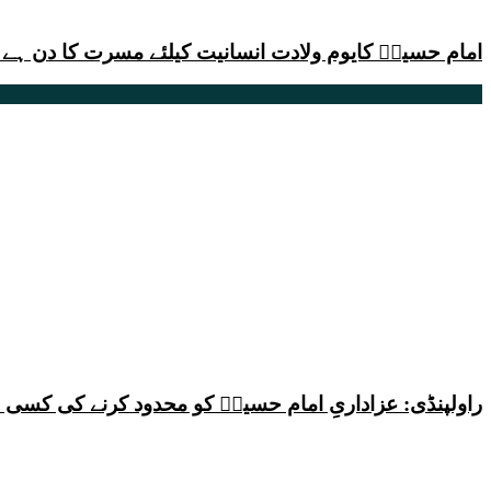
امام حسینؑ کایوم ولادت انسانیت کیلئے مسرت کا دن ہے 
راولپنڈی: عزاداریِ امام حسینؑ کو محدود کرنے کی کس