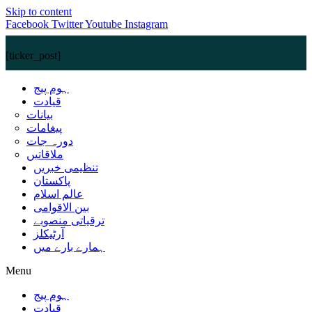
Skip to content
Facebook
Twitter
Youtube
Instagram
[ticker_post]
ہوم پیج
قیادت
بیانات
پیغامات
دورہ جات
ملاقاتیں
تنظیمی خبریں
پاکستان
عالم اسلام
بین الاقوامی
ترقیاتی منصوبے
آرٹیکلز
ہمارے بارے میں
Menu
ہوم پیج
قیادت