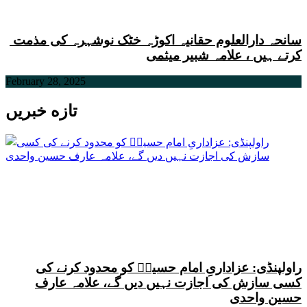
سانحہ دارالعلوم حقانیہ اکوڑہ خٹک نوشہرہ کی مذمت
کرتے ہیں ، علامہ شبیر میثمی
February 28, 2025
تازه خبریں
راولپنڈی: عزاداریِ امام حسینؑ کو محدود کرنے کی
کسی سازش کی اجازت نہیں دیں گے، علامہ عارف
حسین واحدی