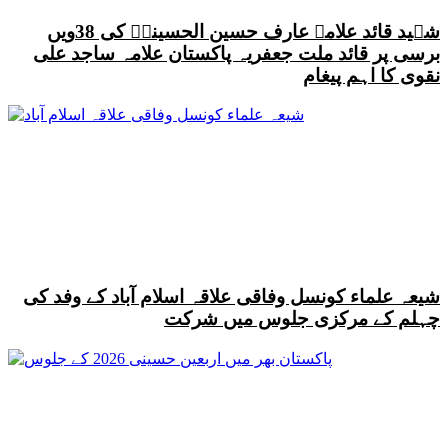
شہید قائد علامہ عارف حسین الحسینیؒ کی 38ویں
برسی پر قائد ملت جعفریہ پاکستان علامہ ساجد علی
نقوی کا اہم پیغام
شیعہ علماء کونسل وفاقی علاقہ اسلام آباد کے وفد کی
چہلم کے مرکزی جلوس میں شرکت