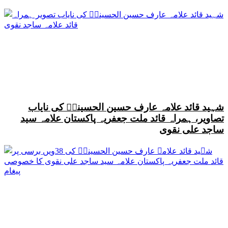
شہید قائد علامہ عارف حسین الحسینیؒ کی نایاب
تصاویر، ہمراہ قائد ملت جعفریہ پاکستان علامہ سید
ساجد علی نقوی