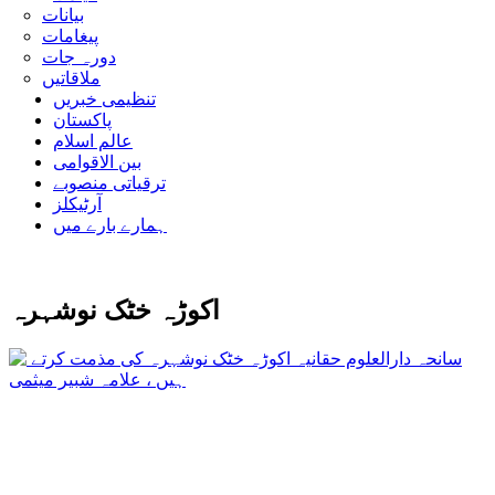
بیانات
پیغامات
دورہ جات
ملاقاتیں
تنظیمی خبریں
پاکستان
عالم اسلام
بین الاقوامی
ترقیاتی منصوبے
آرٹیکلز
ہمارے بارے میں
اکوڑہ خٹک نوشہرہ