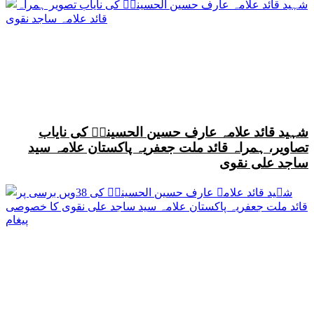
شہید قائد علامہ عارف حسین الحسینیؒ کی نایاب
تصاویر، ہمراہ قائد ملت جعفریہ پاکستان علامہ سید
ساجد علی نقوی