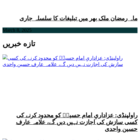
ماہ رمضان ملک بھر میں تبلیغات کا سلسلہ جاری
March 8, 2025
تازه خبریں
راولپنڈی: عزاداریِ امام حسینؑ کو محدود کرنے کی
کسی سازش کی اجازت نہیں دیں گے، علامہ عارف
حسین واحدی