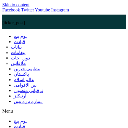
Skip to content
Facebook
Twitter
Youtube
Instagram
[ticker_post]
ہوم پیج
قیادت
بیانات
پیغامات
دورہ جات
ملاقاتیں
تنظیمی خبریں
پاکستان
عالم اسلام
بین الاقوامی
ترقیاتی منصوبے
آرٹیکلز
ہمارے بارے میں
Menu
ہوم پیج
قیادت