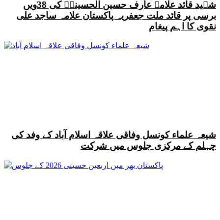
شہید قائد علامہ عارف حسین الحسینیؒ کی 38ویں
برسی پر قائد ملت جعفریہ پاکستان علامہ ساجد علی
نقوی کا اہم پیغام
شیعہ علماء کونسل وفاقی علاقہ اسلام آباد کے وفد کی
چہلم کے مرکزی جلوس میں شرکت