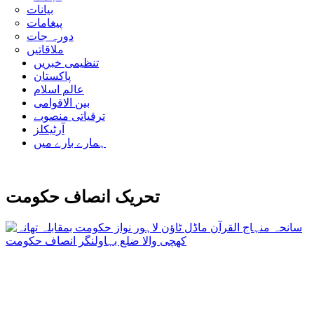
بیانات
پیغامات
دورہ جات
ملاقاتیں
تنظیمی خبریں
پاکستان
عالم اسلام
بین الاقوامی
ترقیاتی منصوبے
آرٹیکلز
ہمارے بارے میں
تحریک انصاف حکومت