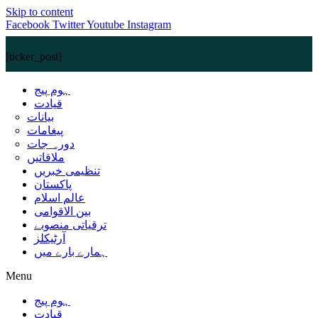
Skip to content
Facebook
Twitter
Youtube
Instagram
[ticker_post]
ہوم پیج
قیادت
بیانات
پیغامات
دورہ جات
ملاقاتیں
تنظیمی خبریں
پاکستان
عالم اسلام
بین الاقوامی
ترقیاتی منصوبے
آرٹیکلز
ہمارے بارے میں
Menu
ہوم پیج
قیادت