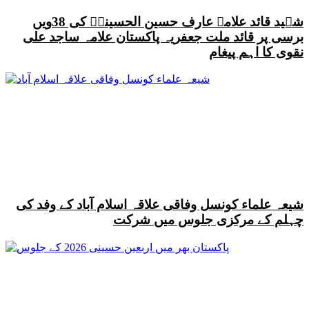
شہید قائد علامہ عارف حسین الحسینیؒ کی 38ویں
برسی پر قائد ملت جعفریہ پاکستان علامہ ساجد علی
نقوی کا اہم پیغام
شیعہ علماء کونسل وفاقی علاقہ اسلام آباد کے وفد کی
چہلم کے مرکزی جلوس میں شرکت