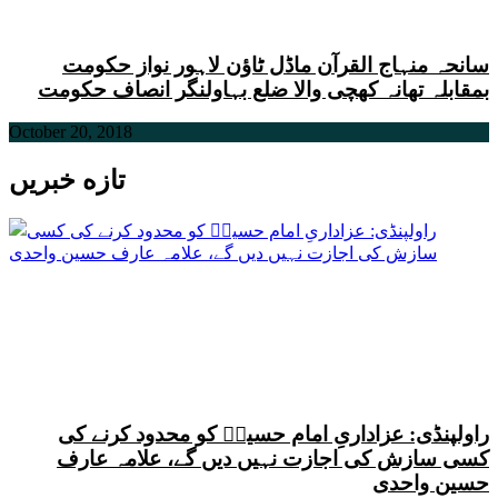
سانحہ منہاج القرآن ماڈل ٹاﺅن لاہور نواز حکومت
بمقابلہ تھانہ کھچی والا ضلع بہاولنگر انصاف حکومت
October 20, 2018
تازه خبریں
راولپنڈی: عزاداریِ امام حسینؑ کو محدود کرنے کی
کسی سازش کی اجازت نہیں دیں گے، علامہ عارف
حسین واحدی