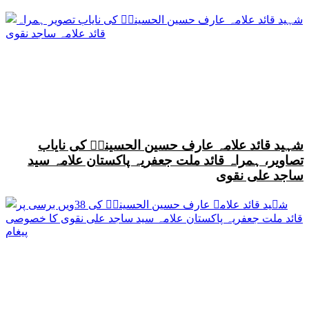
شہید قائد علامہ عارف حسین الحسینیؒ کی نایاب
تصاویر، ہمراہ قائد ملت جعفریہ پاکستان علامہ سید
ساجد علی نقوی