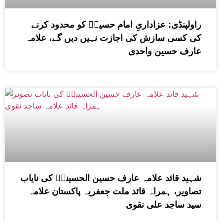
راولپنڈی: عزاداریِ امام حسینؑ کو محدود کرنے
کی کسی سازش کی اجازت نہیں دیں گے، علامہ
عارف حسین واحدی
شہید قائد علامہ عارف حسین الحسینیؒ کی نایاب
تصاویر، ہمراہ قائد ملت جعفریہ پاکستان علامہ
سید ساجد علی نقوی