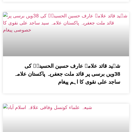
شہید قائد علامہ عارف حسین الحسینیؒ کی
38ویں برسی پر قائد ملت جعفریہ پاکستان علامہ
ساجد علی نقوی کا اہم پیغام