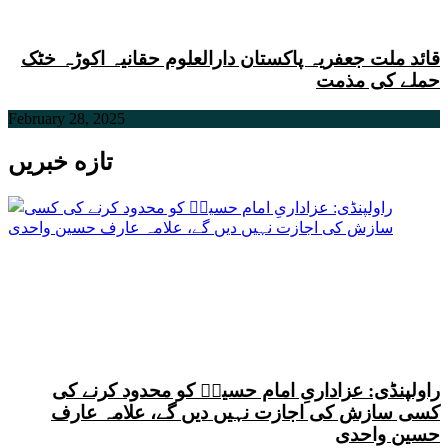
قائد ملت جعفریہ پاکستان دارالعلوم حقانیہ اکوڑہ خٹک
حملے کی مذمت
February 28, 2025
تازه خبریں
راولپنڈی: عزاداریِ امام حسینؑ کو محدود کرنے کی
کسی سازش کی اجازت نہیں دیں گے، علامہ عارف
حسین واحدی