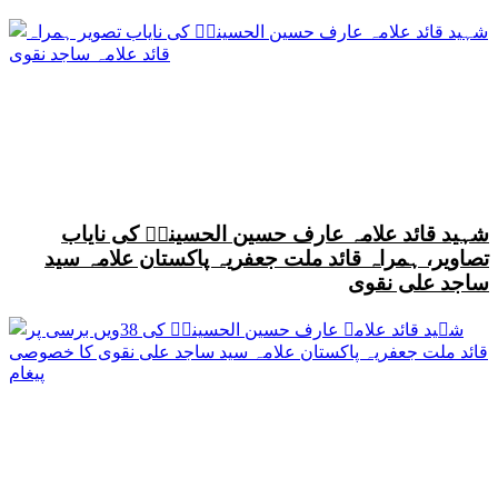
شہید قائد علامہ عارف حسین الحسینیؒ کی نایاب
تصاویر، ہمراہ قائد ملت جعفریہ پاکستان علامہ سید
ساجد علی نقوی