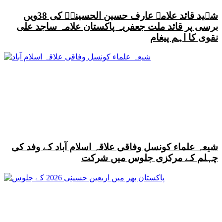
شہید قائد علامہ عارف حسین الحسینیؒ کی 38ویں
برسی پر قائد ملت جعفریہ پاکستان علامہ ساجد علی
نقوی کا اہم پیغام
شیعہ علماء کونسل وفاقی علاقہ اسلام آباد کے وفد کی
چہلم کے مرکزی جلوس میں شرکت