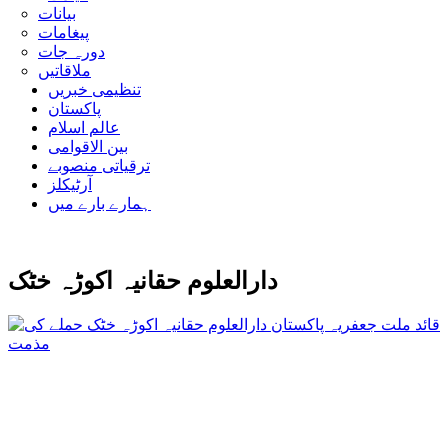
بیانات
پیغامات
دورہ جات
ملاقاتیں
تنظیمی خبریں
پاکستان
عالم اسلام
بین الاقوامی
ترقیاتی منصوبے
آرٹیکلز
ہمارے بارے میں
دارالعلوم حقانیہ اکوڑہ خٹک