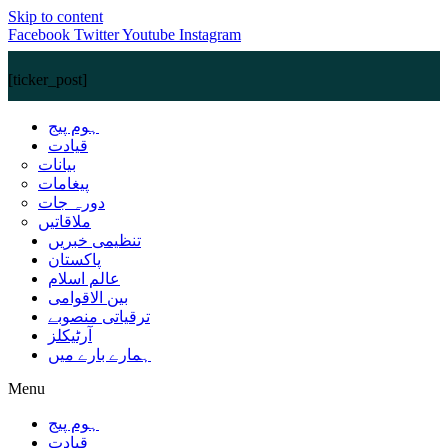
Skip to content
Facebook
Twitter
Youtube
Instagram
[ticker_post]
ہوم پیج
قیادت
بیانات
پیغامات
دورہ جات
ملاقاتیں
تنظیمی خبریں
پاکستان
عالم اسلام
بین الاقوامی
ترقیاتی منصوبے
آرٹیکلز
ہمارے بارے میں
Menu
ہوم پیج
قیادت