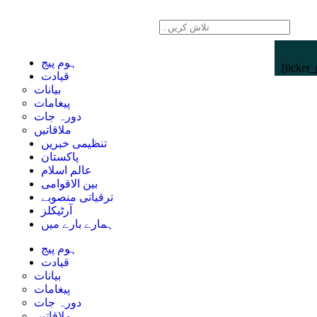
ہوم پیج
[ticker_
قیادت
بیانات
پیغامات
دورہ جات
ملاقاتیں
تنظیمی خبریں
پاکستان
عالم اسلام
بین الاقوامی
ترقیاتی منصوبے
آرٹیکلز
ہمارے بارے میں
ہوم پیج
قیادت
بیانات
پیغامات
دورہ جات
ملاقاتیں