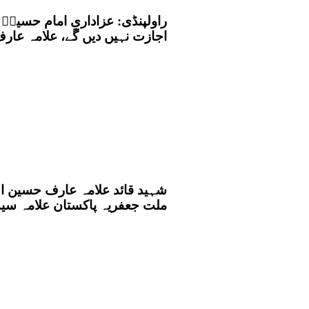
راولپنڈی: عزاداریِ امام حسی
اجازت نہیں دیں گے، علامہ عا
شہید قائد علامہ عارف حسین الح
ملت جعفریہ پاکستان علامہ سی