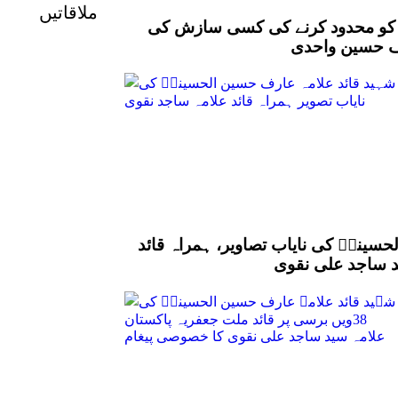
ملاقاتیں
نؑ کو محدود کرنے کی کسی سازش کی
رف حسین واحدی
سینیؒ کی نایاب تصاویر، ہمراہ قائد
د ساجد علی نقوی