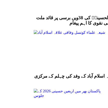
شہید قائد علامہ عارف حسین الحسینیؒ کی 38ویں برسی پر قائد ملت
 نقوی کا اہم پیغام
 اسلام آباد کے وفد کی چہلم کے مرکزی