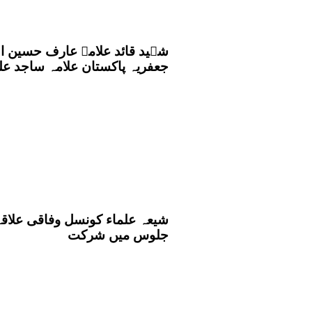
جعفریہ پاکستان علامہ ساجد علی
شیعہ علماء کونسل وفاقی علاقہ
جلوس میں شرکت