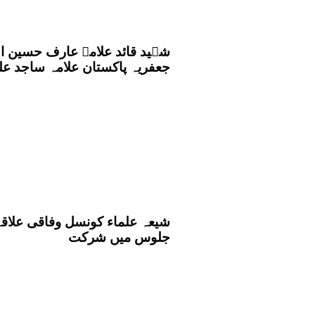
جعفریہ پاکستان علامہ ساجد علی
شیعہ علماء کونسل وفاقی علاقہ
جلوس میں شرکت