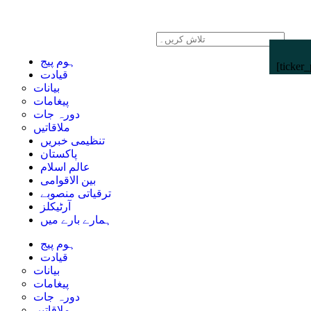
ہوم پیج
[ticker_
قیادت
بیانات
پیغامات
دورہ جات
ملاقاتیں
تنظیمی خبریں
پاکستان
عالم اسلام
بین الاقوامی
ترقیاتی منصوبے
آرٹیکلز
ہمارے بارے میں
ہوم پیج
قیادت
بیانات
پیغامات
دورہ جات
ملاقاتیں