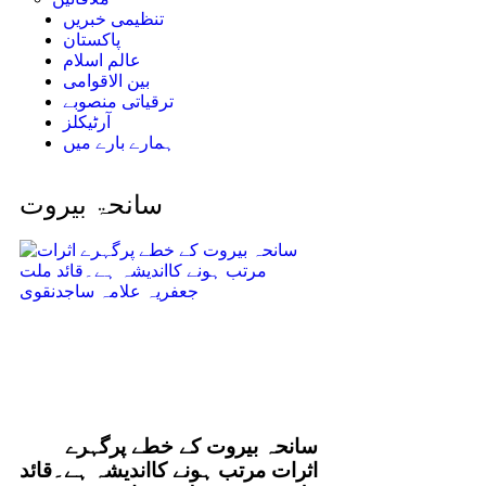
تنظیمی خبریں
پاکستان
عالم اسلام
بین الاقوامی
ترقیاتی منصوبے
آرٹیکلز
ہمارے بارے میں
سانحۃ بیروت
سانحہ بیروت کے خطے پرگہرے
اثرات مرتب ہونے کااندیشہ ہے۔قائد