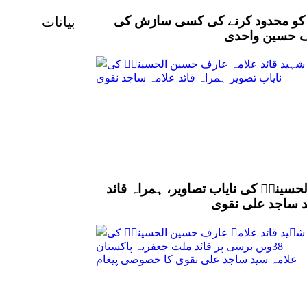
نؑ کو محدود کرنے کی کسی سازش کی
بیانات
رف حسین واحدی
سینیؒ کی نایاب تصاویر، ہمراہ قائد
د ساجد علی نقوی