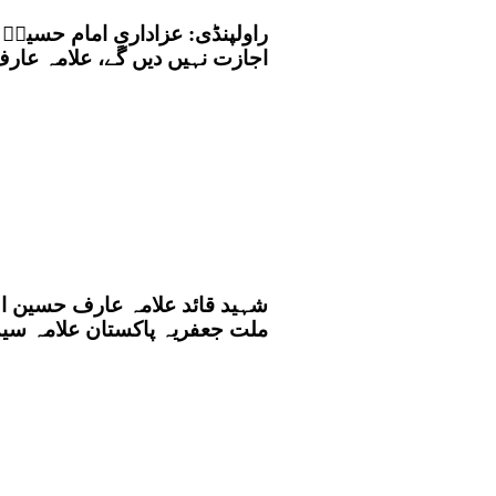
راولپنڈی: عزاداریِ امام حسی
اجازت نہیں دیں گے، علامہ عا
شہید قائد علامہ عارف حسین الح
ملت جعفریہ پاکستان علامہ سی