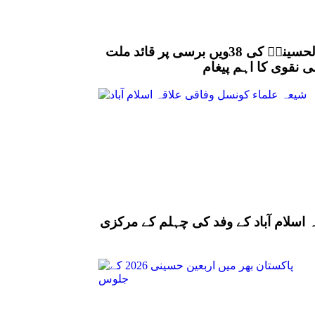
شہید قائد علامہ عارف حسین الحسینیؒ کی 38ویں برسی پر قائد ملت
 نقوی کا اہم پیغام
 اسلام آباد کے وفد کی چہلم کے مرکزی