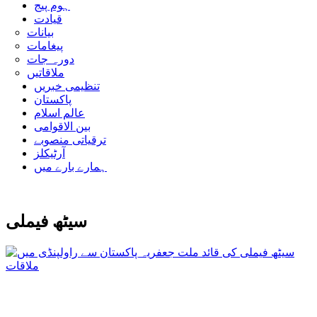
ہوم پیج
قیادت
بیانات
پیغامات
دورہ جات
ملاقاتیں
تنظیمی خبریں
پاکستان
عالم اسلام
بین الاقوامی
ترقیاتی منصوبے
آرٹیکلز
ہمارے بارے میں
سیٹھ فیملی