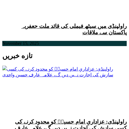
راولپنڈی میں سیٹھ فیملی کی قائد ملت جعفریہ
پاکستان سے ملاقات
November 15, 2025
تازه خبریں
راولپنڈی: عزاداریِ امام حسینؑ کو محدود کرنے کی
کسی سازش کی اجازت نہیں دیں گے، علامہ عارف