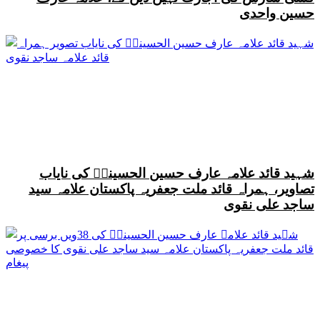
حسین واحدی
شہید قائد علامہ عارف حسین الحسینیؒ کی نایاب
تصاویر، ہمراہ قائد ملت جعفریہ پاکستان علامہ سید
ساجد علی نقوی