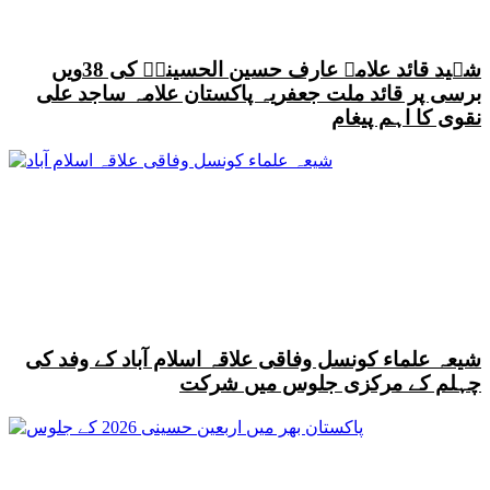
شہید قائد علامہ عارف حسین الحسینیؒ کی 38ویں
برسی پر قائد ملت جعفریہ پاکستان علامہ ساجد علی
نقوی کا اہم پیغام
شیعہ علماء کونسل وفاقی علاقہ اسلام آباد کے وفد کی
چہلم کے مرکزی جلوس میں شرکت