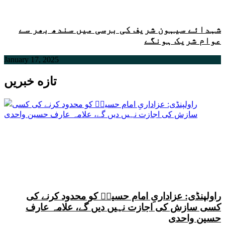
شہدائے سیہون شریف کی برسی میں سندھ بھر سے
عوام شریک ہونگے
January 17, 2025
تازه خبریں
راولپنڈی: عزاداریِ امام حسینؑ کو محدود کرنے کی
کسی سازش کی اجازت نہیں دیں گے، علامہ عارف
حسین واحدی