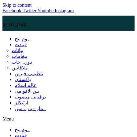
Skip to content
Facebook
Twitter
Youtube
Instagram
[ticker_post]
ہوم پیج
قیادت
بیانات
پیغامات
دورہ جات
ملاقاتیں
تنظیمی خبریں
پاکستان
عالم اسلام
بین الاقوامی
ترقیاتی منصوبے
آرٹیکلز
ہمارے بارے میں
Menu
ہوم پیج
قیادت