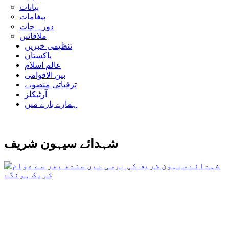
بیانات
پیغامات
دورہ جات
ملاقاتیں
تنظیمی خبریں
پاکستان
عالم اسلام
بین الاقوامی
ترقیاتی منصوبے
آرٹیکلز
ہمارے بارے میں
شہدائے سیہون شریف