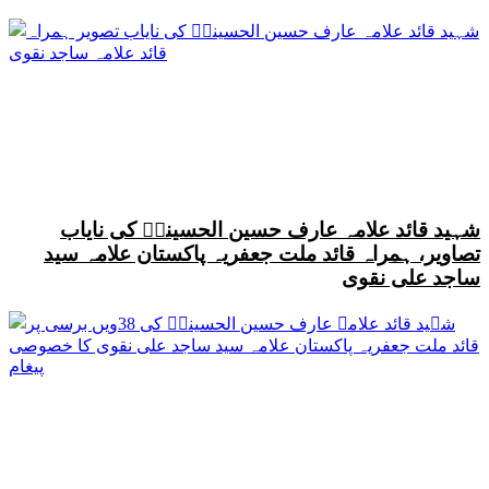
شہید قائد علامہ عارف حسین الحسینیؒ کی نایاب
تصاویر، ہمراہ قائد ملت جعفریہ پاکستان علامہ سید
ساجد علی نقوی