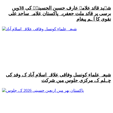
شہید قائد علامہ عارف حسین الحسینیؒ کی 38ویں
برسی پر قائد ملت جعفریہ پاکستان علامہ ساجد علی
نقوی کا اہم پیغام
شیعہ علماء کونسل وفاقی علاقہ اسلام آباد کے وفد کی
چہلم کے مرکزی جلوس میں شرکت