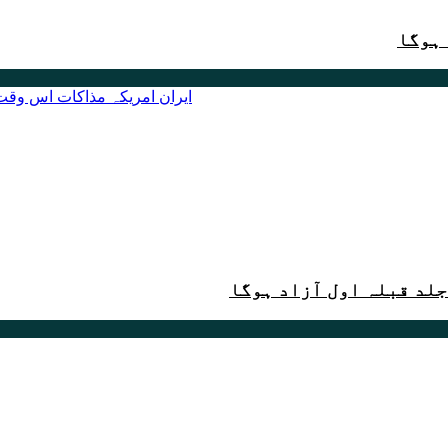
جلد قبلہ اول آزاد ہوگا