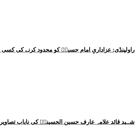
راولپنڈی: عزاداریِ امام حسینؑ کو محدود کرنے کی کس
شہید قائد علامہ عارف حسین الحسینیؒ کی نایاب تصاویر،