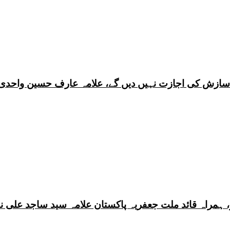
ی سازش کی اجازت نہیں دیں گے، علامہ عارف حسین واحدی
 ہمراہ قائد ملت جعفریہ پاکستان علامہ سید ساجد علی ن