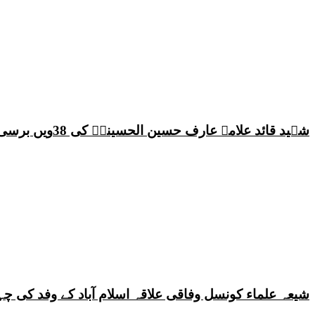
شہید قائد علامہ عارف حسین الحسینیؒ کی 38ویں برسی پر قائد ملت جعفریہ پاکستان علامہ ساجد علی نقوی کا اہم پیغام
شیعہ علماء کونسل وفاقی علاقہ اسلام آباد کے وفد کی