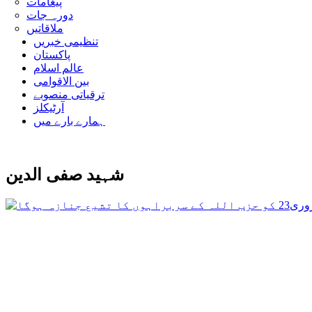
پیغامات
دورہ جات
ملاقاتیں
تنظیمی خبریں
پاکستان
عالم اسلام
بین الاقوامی
ترقیاتی منصوبے
آرٹیکلز
ہمارے بارے میں
شہید صفی الدین