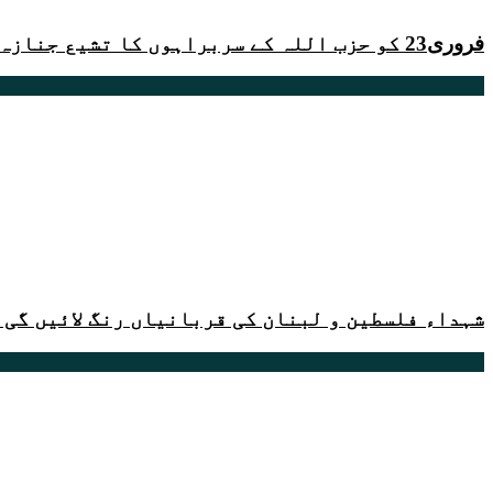
فروری23 کو حزب اللہ کے سربراہوں کا تشیع جنازہ ہوگا
شہداء فلسطین و لبنان کی قربانیاں رنگ لائیں گی 