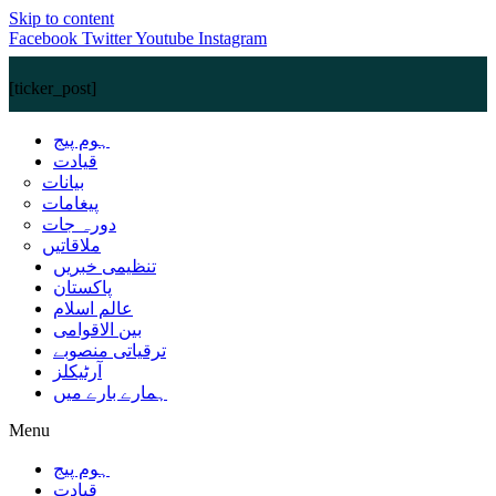
Skip to content
Facebook
Twitter
Youtube
Instagram
[ticker_post]
ہوم پیج
قیادت
بیانات
پیغامات
دورہ جات
ملاقاتیں
تنظیمی خبریں
پاکستان
عالم اسلام
بین الاقوامی
ترقیاتی منصوبے
آرٹیکلز
ہمارے بارے میں
Menu
ہوم پیج
قیادت