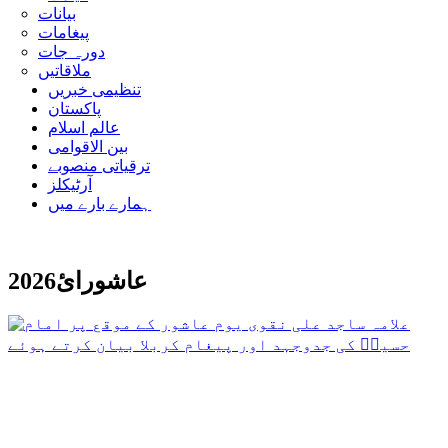
بیانات
پیغامات
دورہ جات
ملاقاتیں
تنظیمی خبریں
پاکستان
عالم اسلام
بین الاقوامی
ترقیاتی منصوبے
آرٹیکلز
ہمارے بارے میں
عاشورائ2026