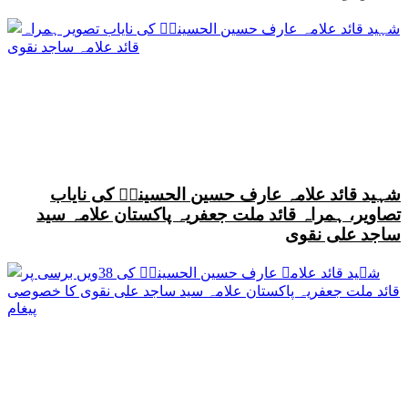
شہید قائد علامہ عارف حسین الحسینیؒ کی نایاب
تصاویر، ہمراہ قائد ملت جعفریہ پاکستان علامہ سید
ساجد علی نقوی