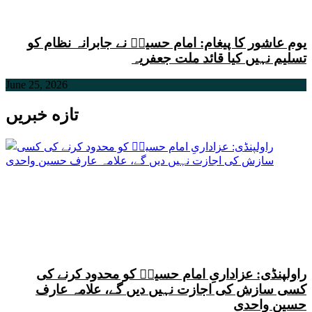
یوم عاشور کا پیغام: امام حسینؑ نے جابرانہ نظام کو
تسلیم نہیں کیا قائد ملت جعفریہ
June 25, 2026
تازه خبریں
راولپنڈی: عزاداریِ امام حسینؑ کو محدود کرنے کی
کسی سازش کی اجازت نہیں دیں گے، علامہ عارف
حسین واحدی