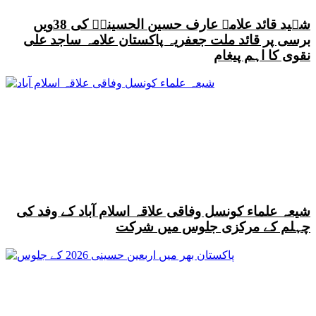
شہید قائد علامہ عارف حسین الحسینیؒ کی 38ویں
برسی پر قائد ملت جعفریہ پاکستان علامہ ساجد علی
نقوی کا اہم پیغام
شیعہ علماء کونسل وفاقی علاقہ اسلام آباد کے وفد کی
چہلم کے مرکزی جلوس میں شرکت