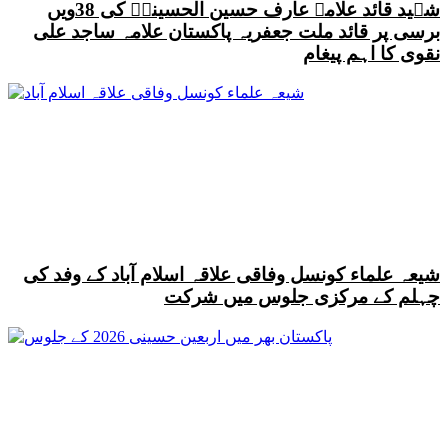
شہید قائد علامہ عارف حسین الحسینیؒ کی 38ویں
برسی پر قائد ملت جعفریہ پاکستان علامہ ساجد علی
نقوی کا اہم پیغام
شیعہ علماء کونسل وفاقی علاقہ اسلام آباد کے وفد کی
چہلم کے مرکزی جلوس میں شرکت