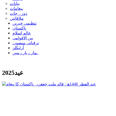
بیانات
پیغامات
دورہ جات
ملاقاتیں
تنظیمی خبریں
پاکستان
عالم اسلام
بین الاقوامی
ترقیاتی منصوبے
آرٹیکلز
ہمارے بارے میں
عید2025