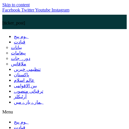
Skip to content
Facebook
Twitter
Youtube
Instagram
[ticker_post]
ہوم پیج
قیادت
بیانات
پیغامات
دورہ جات
ملاقاتیں
تنظیمی خبریں
پاکستان
عالم اسلام
بین الاقوامی
ترقیاتی منصوبے
آرٹیکلز
ہمارے بارے میں
Menu
ہوم پیج
قیادت