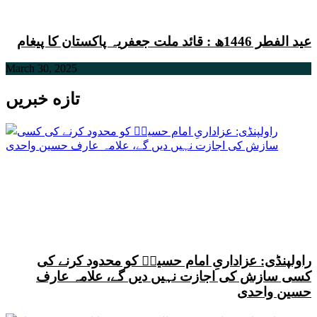
عید الفطر 1446ھ : قائد ملت جعفریہ پاکستان کا پیغام
March 30, 2025
تازه خبریں
راولپنڈی: عزاداریِ امام حسینؑ کو محدود کرنے کی
کسی سازش کی اجازت نہیں دیں گے، علامہ عارف
حسین واحدی