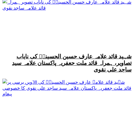
شہید قائد علامہ عارف حسین الحسینیؒ کی نایاب
تصاویر، ہمراہ قائد ملت جعفریہ پاکستان علامہ سید
ساجد علی نقوی