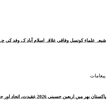
شیعہ علماء کونسل وفاقی علاقہ اسلام آباد کے وفد کی
پیغامات
پاکستان بھر میں اربعین حسینی 2026 عقیدت، اتحاد اور جوش و جذبے کے ساتھ منایا گیا، لاکھوں عزادار جلوسوں میں شریک