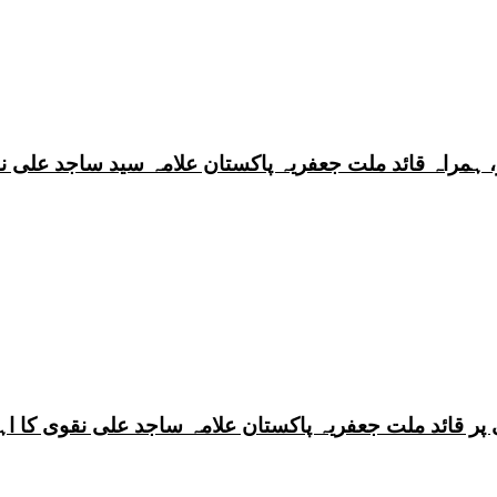
 ہمراہ قائد ملت جعفریہ پاکستان علامہ سید ساجد علی ن