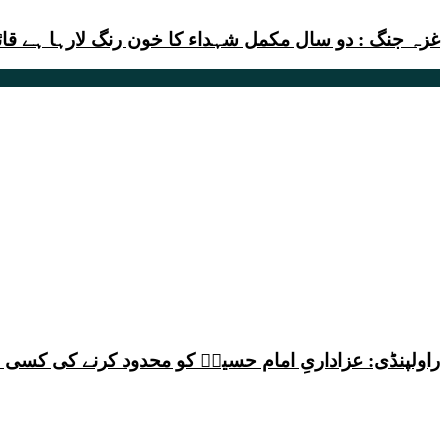
غزہ جنگ : دو سال مکمل شہداء کا خون رنگ لارہا ہے قائد
راولپنڈی: عزاداریِ امام حسینؑ کو محدود کرنے کی کس