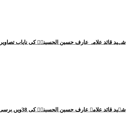
شہید قائد علامہ عارف حسین الحسینیؒ کی نایاب تصاویر،
شہید قائد علامہ عارف حسین الحسینیؒ کی 38ویں برسی پر قائد ملت جعفریہ پاکستان علامہ ساجد علی نقوی کا اہم پیغام