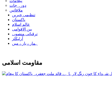
پیغامات
دورہ جات
ملاقاتیں
تنظیمی خبریں
پاکستان
عالم اسلام
بین الاقوامی
ترقیاتی منصوبے
آرٹیکلز
ہمارے بارے میں
مقاومت اسلامی