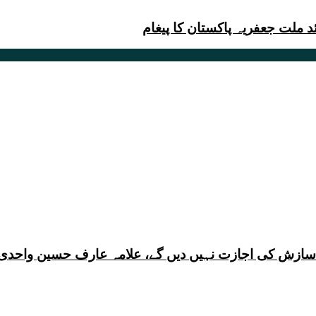
 ملت جعفریہ پاکستان کا پیغام
ی سازش کی اجازت نہیں دیں گے، علامہ عارف حسین واحدی