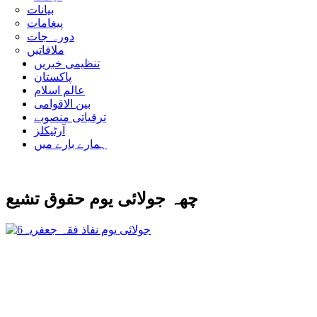
بیانات
پیغامات
دورہ جات
ملاقاتیں
تنظیمی خبریں
پاکستان
عالم اسلام
بین الاقوامی
ترقیاتی منصوبے
آرٹیکلز
ہمارے بارے میں
چھہ جولائی یوم حقوق تشیع