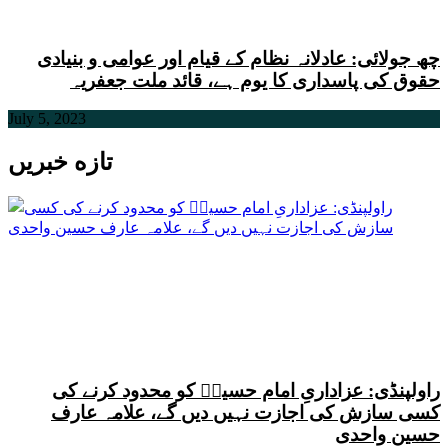
چھ جولائی: عادلانہ نظام کے قیام اور عوامی و بنیادی
حقوق کی پاسداری کا یوم ہے، قائد ملت جعفریہ
July 5, 2023
تازه خبریں
راولپنڈی: عزاداریِ امام حسینؑ کو محدود کرنے کی
کسی سازش کی اجازت نہیں دیں گے، علامہ عارف
حسین واحدی