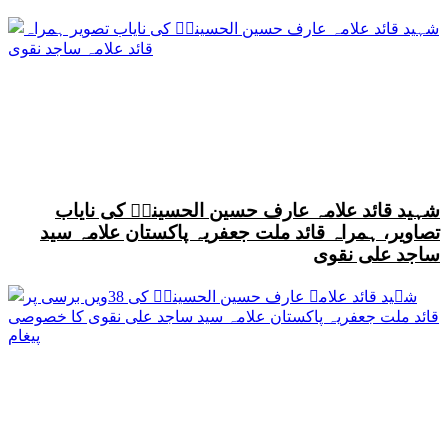
شہید قائد علامہ عارف حسین الحسینیؒ کی نایاب
تصاویر، ہمراہ قائد ملت جعفریہ پاکستان علامہ سید
ساجد علی نقوی