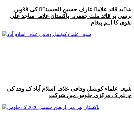
شہید قائد علامہ عارف حسین الحسینیؒ کی 38ویں
برسی پر قائد ملت جعفریہ پاکستان علامہ ساجد علی
نقوی کا اہم پیغام
شیعہ علماء کونسل وفاقی علاقہ اسلام آباد کے وفد کی
چہلم کے مرکزی جلوس میں شرکت