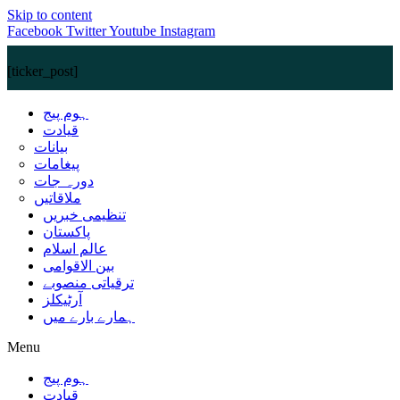
Skip to content
Facebook
Twitter
Youtube
Instagram
[ticker_post]
ہوم پیج
قیادت
بیانات
پیغامات
دورہ جات
ملاقاتیں
تنظیمی خبریں
پاکستان
عالم اسلام
بین الاقوامی
ترقیاتی منصوبے
آرٹیکلز
ہمارے بارے میں
Menu
ہوم پیج
قیادت