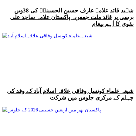
شہید قائد علامہ عارف حسین الحسینیؒ کی 38ویں
برسی پر قائد ملت جعفریہ پاکستان علامہ ساجد علی
نقوی کا اہم پیغام
شیعہ علماء کونسل وفاقی علاقہ اسلام آباد کے وفد کی
چہلم کے مرکزی جلوس میں شرکت