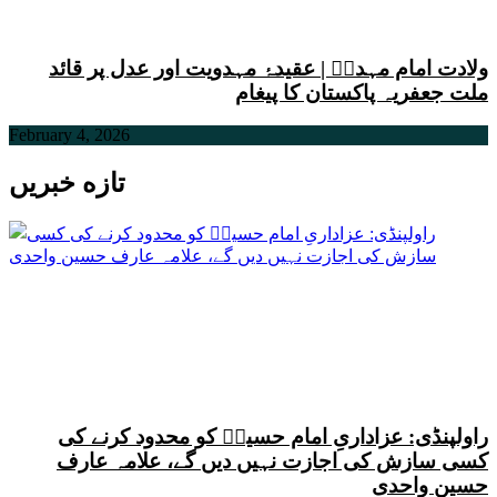
ولادت امام مہدیؑ | عقیدۂ مہدویت اور عدل پر قائد
ملت جعفریہ پاکستان کا پیغام
February 4, 2026
تازه خبریں
راولپنڈی: عزاداریِ امام حسینؑ کو محدود کرنے کی
کسی سازش کی اجازت نہیں دیں گے، علامہ عارف
حسین واحدی