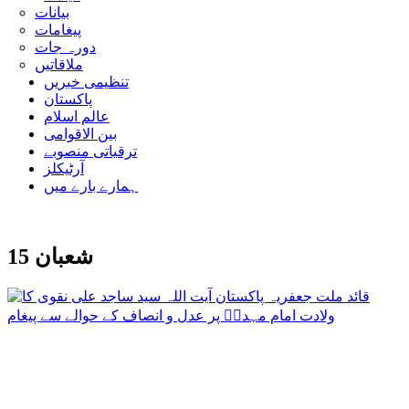
بیانات
پیغامات
دورہ جات
ملاقاتیں
تنظیمی خبریں
پاکستان
عالم اسلام
بین الاقوامی
ترقیاتی منصوبے
آرٹیکلز
ہمارے بارے میں
15 شعبان