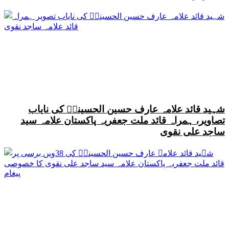
شہید قائد علامہ عارف حسین الحسینیؒ کی نایاب
تصاویر، ہمراہ قائد ملت جعفریہ پاکستان علامہ سید
ساجد علی نقوی