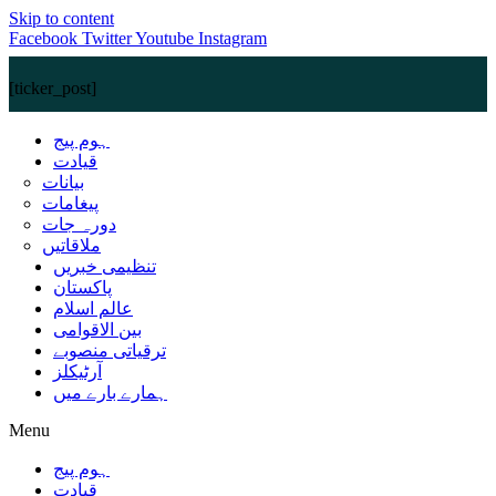
Skip to content
Facebook
Twitter
Youtube
Instagram
[ticker_post]
ہوم پیج
قیادت
بیانات
پیغامات
دورہ جات
ملاقاتیں
تنظیمی خبریں
پاکستان
عالم اسلام
بین الاقوامی
ترقیاتی منصوبے
آرٹیکلز
ہمارے بارے میں
Menu
ہوم پیج
قیادت