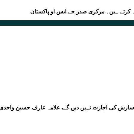
ی سازش کی اجازت نہیں دیں گے، علامہ عارف حسین واحدی