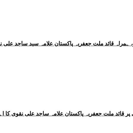
 ہمراہ قائد ملت جعفریہ پاکستان علامہ سید ساجد علی ن