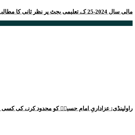
مالی سال 2024-25 کے تعلیمی بجٹ پر نظر ثانی کا مطالبہ کرتے ہیں۔ مرکزی صدر جے ایس او پاکستان
راولپنڈی: عزاداریِ امام حسینؑ کو محدود کرنے کی کس