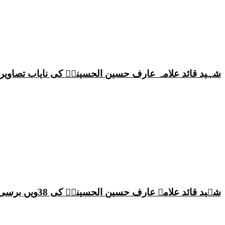
شہید قائد علامہ عارف حسین الحسینیؒ کی نایاب تصاویر،
شہید قائد علامہ عارف حسین الحسینیؒ کی 38ویں برسی پر قائد ملت جعفریہ پاکستان علامہ ساجد علی نقوی کا اہم پیغام