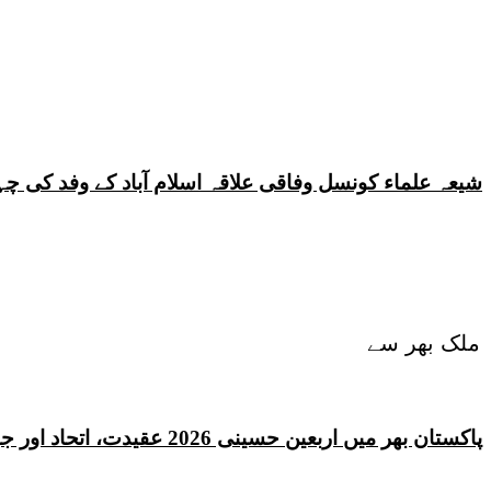
شیعہ علماء کونسل وفاقی علاقہ اسلام آباد کے وفد کی
ملک بھر سے
پاکستان بھر میں اربعین حسینی 2026 عقیدت، اتحاد اور جوش و جذبے کے ساتھ منایا گیا، لاکھوں عزادار جلوسوں میں شریک