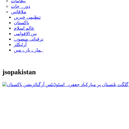
پیغامات
دورہ جات
ملاقاتیں
تنظیمی خبریں
پاکستان
عالم اسلام
بین الاقوامی
ترقیاتی منصوبے
آرٹیکلز
ہمارے بارے میں
jsopakistan