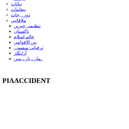
بیانات
پیغامات
دورہ جات
ملاقاتیں
تنظیمی خبریں
پاکستان
عالم اسلام
بین الاقوامی
ترقیاتی منصوبے
آرٹیکلز
ہمارے بارے میں
PIAACCIDENT