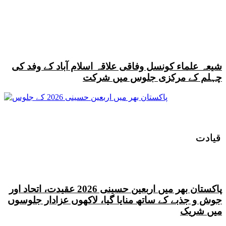
شیعہ علماء کونسل وفاقی علاقہ اسلام آباد کے وفد کی
چہلم کے مرکزی جلوس میں شرکت
قیادت
قیادت
پاکستان بھر میں اربعین حسینی 2026 عقیدت، اتحاد اور
جوش و جذبے کے ساتھ منایا گیا، لاکھوں عزادار جلوسوں
میں شریک