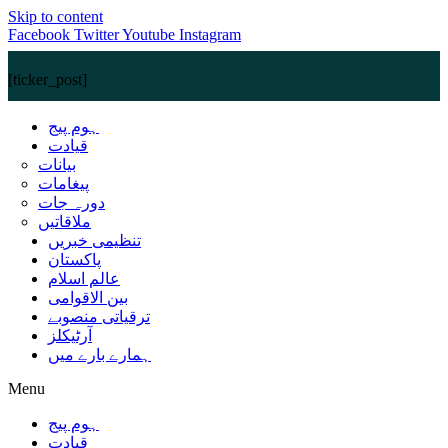
Skip to content
Facebook
Twitter
Youtube
Instagram
[ticker_post]
ہوم پیج
قیادت
بیانات
پیغامات
دورہ جات
ملاقاتیں
تنظیمی خبریں
پاکستان
عالم اسلام
بین الاقوامی
ترقیاتی منصوبے
آرٹیکلز
ہمارے بارے میں
Menu
ہوم پیج
قیادت