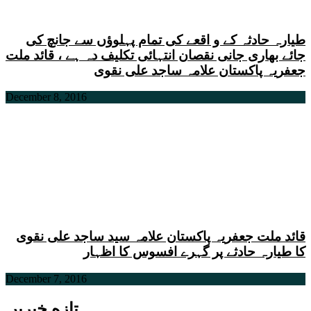
طیارہ حادثہ کے و اقعے کی تمام پہلوؤں سے جانچ کی
جائے بھاری جانی نقصان انتہائی تکلیف دہ ہے ، قائد ملت
جعفریہ پاکستان علامہ ساجد علی نقوی
December 8, 2016
قائد ملت جعفریہ پاکستان علامہ سید ساجد علی نقوی
کا طیارہ حادثے پر گہرے افسوس کا اظہار
December 7, 2016
تازه خبریں