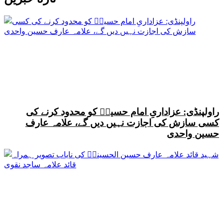
راولپنڈی: عزاداریِ امام حسینؑ کو محدود کرنے کی
کسی سازش کی اجازت نہیں دیں گے، علامہ عارف
حسین واحدی