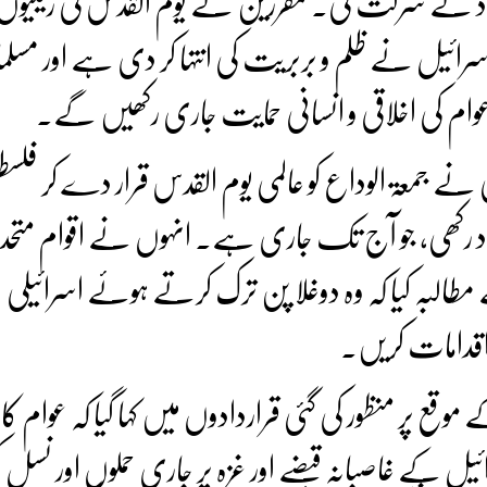
داد نے شرکت کی۔ مقررین نے یوم القدس کی ریلیو
ائیل نے ظلم و بربریت کی انتہا کر دی ہے اور مسلم
 عوام کی اخلاقی و انسانی حمایت جاری رکھیں گے۔
 نے جمعۃ الوداع کو عالمی یوم القدس قرار دے کر فلسط
یاد رکھی، جو آج تک جاری ہے۔ انہوں نے اقوام متحدہ،
طالبہ کیا کہ وہ دوغلا پن ترک کرتے ہوئے اسرائیلی
 اقدامات کریں۔
قع پر منظور کی گئی قراردادوں میں کہا گیا کہ عوام کا 
سرائیل کے غاصبانہ قبضے اور غزہ پر جاری حملوں اور نسل 