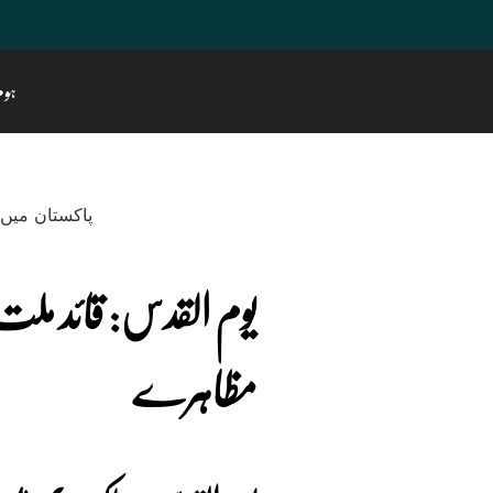
ہوم
یوم القدس: قائد ملت ج
مظاہرے