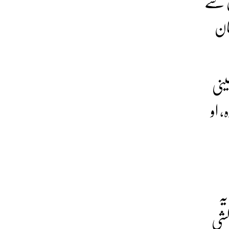
ں سے
ان
ینی
 او
یہ
کشی