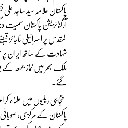
پاکستان علامہ سید ساجد علی ن
آرگنائزیشن پاکستان سمیت دی
المقدس پر اسرائیلی ناجائز ق
شہادت کے ساتھ ایران پر مس
ملک بھر میں نماز جمعہ کے بع
گئے۔
احتجاجی ریلیوں میں علماء کرام
پاکستان کے مرکزی، صوبائی،