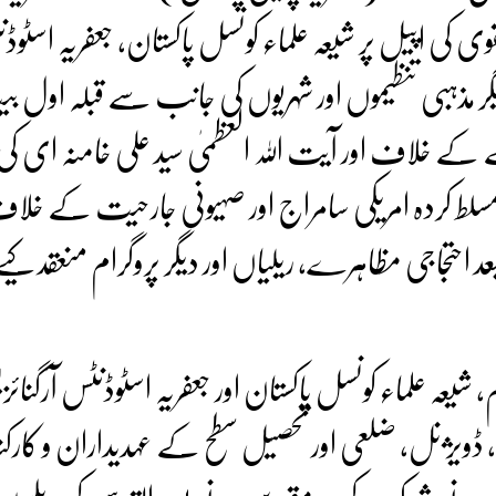
قوی کی اپیل پر شیعہ علماء کونسل پاکستان، جعفریہ اسٹوڈ
گر مذہبی تنظیموں اور شہریوں کی جانب سے قبلہ اول 
بضے کے خلاف اور آیت اللہ العظمیٰ سید علی خامنہ ای کی
لط کردہ امریکی سامراج اور صہیونی جارحیت کے خلا
د احتجاجی مظاہرے، ریلیاں اور دیگر پروگرام منعقد کیے
، شیعہ علماء کونسل پاکستان اور جعفریہ اسٹوڈنٹس آرگنائ
 ڈویژنل، ضلعی اور تحصیل سطح کے عہدیداران و کارک