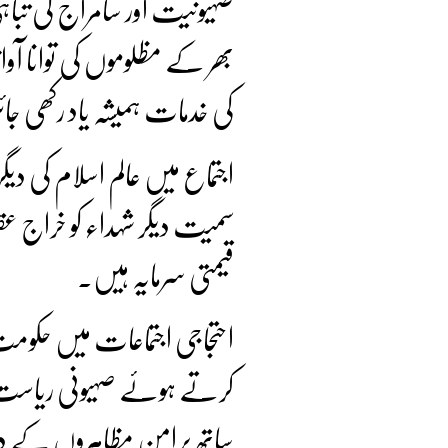
صہیونیت اور سامراج کی تباہی
بھر کے مظلوموں کی توانا آواز 
کی خدمات ہمیشہ یاد رکھی جا
اجتماع میں عالم اسلام کی دیگر
سمیت دیگر شہداء کو خراج عقید
قیمتی سرمایہ ہیں۔
احتجاجی اجتماعات میں حکومت پ
کرتے ہوئے صہیونی ریاست ک
ساتھ پرامن مظاہروں کے دورا