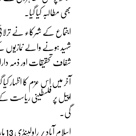
بھی مطالبہ کیا گیا۔
اجتماع کے شرکاء نے ترلائی 
شہید ہونے والے نمازیوں ک
شفاف تحقیقات اور ذمہ دارا
آخر میں اس عزم کا اظہار کیا گ
اپیل پر فلسطینی ریاست کے 
گی۔