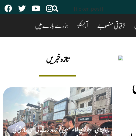
[ticker_post]
ی
ترقیاتی منصوبے
آرٹیکلز
ہمارے بارے میں
تازه خبریں
ی
راولپنڈی: عزاداریِ امام حسینؑ کو محدود کرنے کی کسی سازش کی