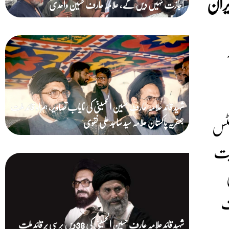
یران
اجازت نہیں دیں گے، علامہ عارف حسین واحدی
شہید قائد علامہ عارف حسین الحسینیؒ کی نایاب تصاویر، ہمراہ قائد ملت
نٹس
جعفریہ پاکستان علامہ سید ساجد علی نقوی
بیت
ف
شہید قائد علامہ عارف حسین الحسینیؒ کی 38ویں برسی پر قائد ملت