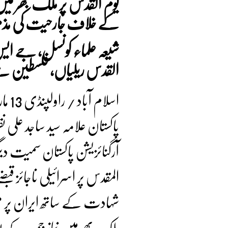
یوم القدس پر ملک بھر میں 
کے خلاف جارحیت کی م
شیعہ علماء کونسل، جے ایس 
القدس ریلیاں، فلسطین سے 
پاکستان علامہ سید ساجد علی ن
آرگنائزیشن پاکستان سمیت دی
المقدس پر اسرائیلی ناجائز ق
شہادت کے ساتھ ایران پر مس
ملک بھر میں نماز جمعہ کے بع