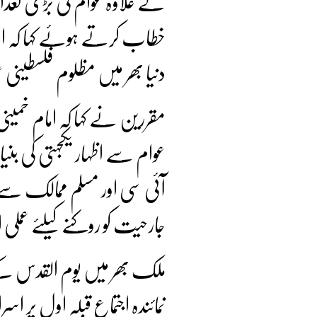
کے علاوہ عوام کی بڑی تع
خطاب کرتے ہوئے کہا کہ اسر
دنیا بھر میں مظلوم فلسطینی
مقررین نے کہا کہ امام خمینی
عوام سے اظہار یکجہتی کی بن
آئی سی اور مسلم ممالک سے م
جارحیت کو روکنے کیلئے عملی
ملک بھر میں یوم القدس کے مو
نمائندہ اجتماع قبلہ اول پر ا