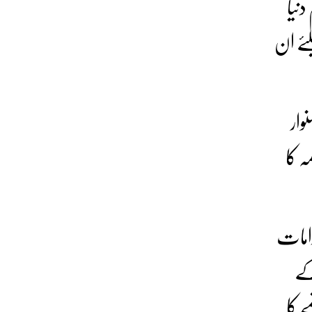
دنیا
لئے ان
وار
ہ کا
دامات
کے
 کا