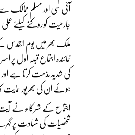
آئی سی اور مسلم ممالک سے م
جارحیت کو روکنے کیلئے عملی
ملک بھر میں یوم القدس کے مو
نمائندہ اجتماع قبلہ اول پر ا
کی شدید مذمت کرتا ہے اور م
ہوئے ان کی بھرپور حمایت ک
اجتماع کے شرکاء نے آیت الل
شخصیات کی شہادت پر گہرے ر