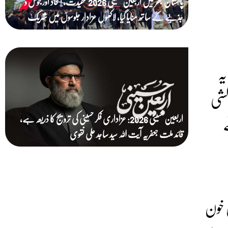
پاکستان بھر میں اربعین حسینی 2026 عقیدت، اتحاد اور جوش و
جذبے کے ساتھ منایا گیا، لاکھوں عزادار جلوسوں میں شریک
یہ
کشی
ے
اربعین حسینی 2026: عزاداری فکر حسینی کی ترویج کا ذریعہ ہے،
قائد ملت جعفریہ آیت اللہ سید ساجد علی نقوی
 خون