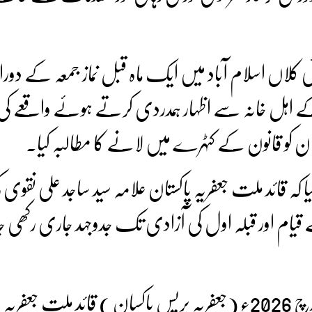
کلاں اسلام آباد میں ایک ماہ قبل نماز جمعہ کے دور
ے اہل خانہ سے اظہار ہمدردی کرتے ہوئے واقعے کی
ن کو قانون کے کٹہرے میں لانے کا مطالبہ کیا۔
یا کہ قائد ملت جعفریہ پاکستان علامہ سید ساجد علی نقوی 
قیام اور قبلہ اول کی آزادی تک جدوجہد جاری رکھی
اسلام آباد / راولپنڈی 13 مارچ 2026ء (جعفریہ پریس پاکسان ) قائد ملت جعفریہ