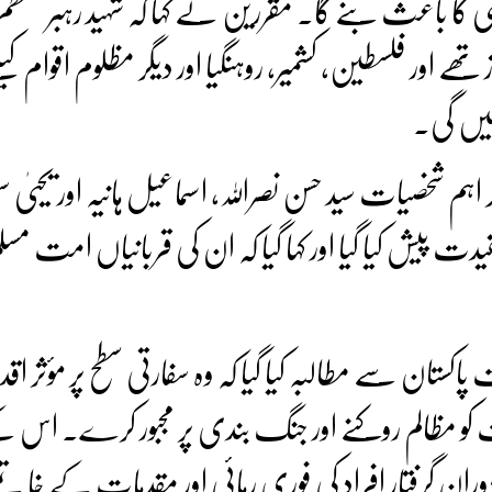
 کا باعث بنے گا۔ مقررین نے کہا کہ شہید رہبر معظم 
تھے اور فلسطین، کشمیر، روہنگیا اور دیگر مظلوم اقوام کی
ئیں گی۔
 اہم شخصیات سید حسن نصراللہ، اسماعیل ہانیہ اور یحییٰ سن
ت پیش کیا گیا اور کہا گیا کہ ان کی قربانیاں امت مسلم
اکستان سے مطالبہ کیا گیا کہ وہ سفارتی سطح پر مؤثر اق
و مظالم روکنے اور جنگ بندی پر مجبور کرے۔ اس 
ن گرفتار افراد کی فوری رہائی اور مقدمات کے خاتمے