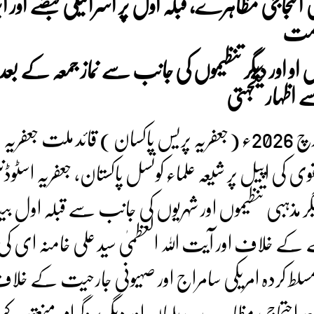
احتجاجی مظاہرے، قبلہ اول پر اسرائیلی قبضے اور ا
ذمت
او اور دیگر تنظیموں کی جانب سے نماز جمعہ کے بعد
اظہار یکجہتی
اسلام آباد / راولپنڈی 13 مارچ 2026ء (جعفریہ پریس پاکسان ) قائد ملت جعفریہ
قوی کی اپیل پر شیعہ علماء کونسل پاکستان، جعفریہ اسٹوڈ
گر مذہبی تنظیموں اور شہریوں کی جانب سے قبلہ اول 
بضے کے خلاف اور آیت اللہ العظمیٰ سید علی خامنہ ای کی
لط کردہ امریکی سامراج اور صہیونی جارحیت کے خلا
د احتجاجی مظاہرے، ریلیاں اور دیگر پروگرام منعقد کیے