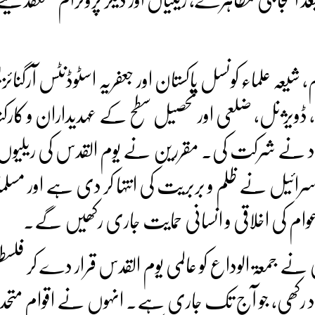
، شیعہ علماء کونسل پاکستان اور جعفریہ اسٹوڈنٹس آرگنائ
 ڈویژنل، ضلعی اور تحصیل سطح کے عہدیداران و کارک
داد نے شرکت کی۔ مقررین نے یوم القدس کی ریلیو
ائیل نے ظلم و بربریت کی انتہا کر دی ہے اور مسلم
 عوام کی اخلاقی و انسانی حمایت جاری رکھیں گے۔
 نے جمعۃ الوداع کو عالمی یوم القدس قرار دے کر فلسط
یاد رکھی، جو آج تک جاری ہے۔ انہوں نے اقوام متحدہ،