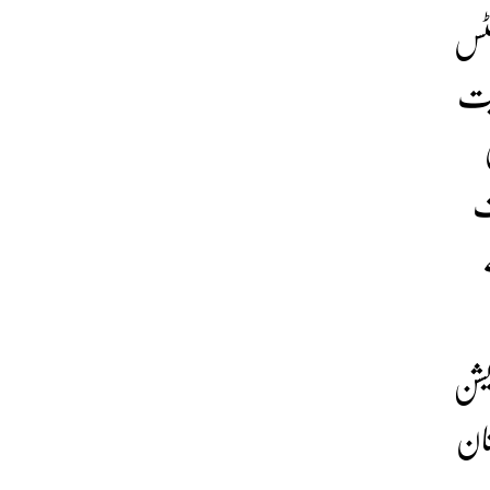
نٹس
بیت
ف
زیشن
نان