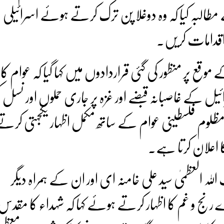
طالبہ کیا کہ وہ دوغلا پن ترک کرتے ہوئے اسرائیلی
 اقدامات کریں۔
قع پر منظور کی گئی قراردادوں میں کہا گیا کہ عوام کا 
سرائیل کے غاصبانہ قبضے اور غزہ پر جاری حملوں اور نسل 
ظلوم فلسطینی عوام کے ساتھ مکمل اظہار یکجہتی کرت
ا اعلان کرتا ہے۔
ہ العظمیٰ سید علی خامنہ ای اور ان کے ہمراہ دیگر
نج و غم کا اظہار کرتے ہوئے کہا کہ شہداء کا مقدس