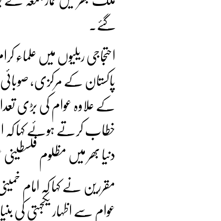
گئے۔
احتجاجی ریلیوں میں علماء کرام
پاکستان کے مرکزی، صوبائی،
کے علاوہ عوام کی بڑی تع
خطاب کرتے ہوئے کہا کہ اسر
دنیا بھر میں مظلوم فلسطینی
مقررین نے کہا کہ امام خمینی
عوام سے اظہار یکجہتی کی بن