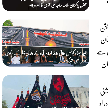
جعفریہ پاکستان علامہ ساجد علی نقوی کا اہم پیغام
زیشن
نان
ں سے
شیعہ علماء کونسل وفاقی علاقہ اسلام آباد کے وفد کی چہلم کے مرکزی
ان
جلوس میں شرکت
ینی
 او