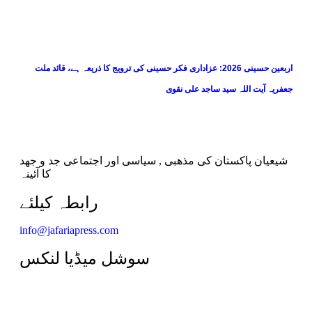
اربعین حسینی 2026: عزاداری فکر حسینی کی ترویج کا ذریعہ ہے، قائد ملت
جعفریہ آیت اللہ سید ساجد علی نقوی
شیعیان پاکستان کی مذهبی , سیاسی اور اجتماعی جد و جهد
کا آئینہ
info@jafariapress.com​
سوشل میڈیا لنکس