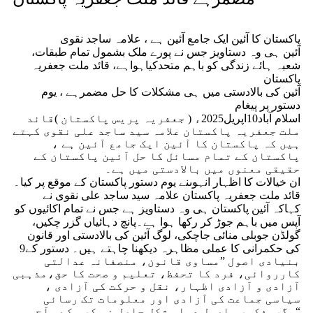
پاکستان کا آئین ایک جامع آئین ہے ، علامہ ساجد نقوی
آئین ہی وہ دستاویز جس نے پورے ملک بشمول تمام طبقات،
شعبہ ہائے زندگی کو باہم متحدکیاہواہے، قائد ملت جعفریہ
پاکستان
آئین کی بالادستی میں ہی مشکلات کا حل مضمرہے ، یوم
دستور پر پیغام
اسلام آباد10اپریل2025ء ( جعفریہ پریس پاکستان )قائد
ملت جعفریہ پاکستان علامہ سید ساجد علی نقوی کہتے
ہیں کہ پاکستان کا آئین ایک جامع آئین ہے ،
پاکستان کے تمام مسائل کا حل آئین پاکستان کے
حقیقی معنوں میں بالادستی میں ہے۔
ان خیالات کا اظہار انہوںنے یوم دستور پاکستان کے موقع پر کیا۔
قائد ملت جعفریہ پاکستان علامہ سید ساجد علی نقوی نے
کہاکہ آئین پاکستان ہی وہ دستاویز ہے جس نے تمام اکائیوں کو
آپس میں باہم جوڑ کر رکھا ہوا ہے۔پانچ دہائیاں گزر چکیں،
گولڈن جوبلی منائی جاچکی، لوگ آئین کی بالادستی اور قانون
کی حکمرانی کا عملی مظاہرہ دیکھنا چاہتے ہیں۔ دستور کے9
بنیادی اصول ”مساوی قانون، منصفانہ عدالتی
کارروائی، فرد کا تحفظ، تعلیم و صحت کا حق،مذہبی
آزادی و آزادی اظہار، نقل و حرکت کی آزادی ،
سیاسی جماعت کی آزادی اور معلومات تک رسائی
“مگرمذکورہ اصول عملی شکل حاصل نہ کر سکے۔ آج