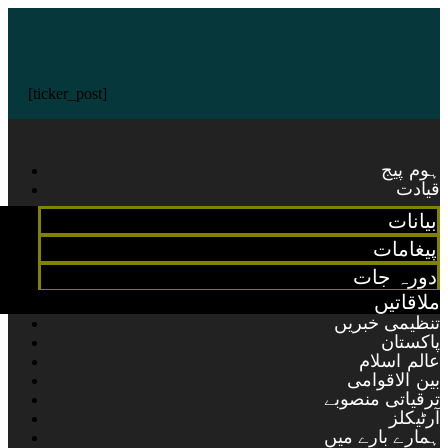
[ticker_post]
ہوم پیج
قیادت
بیانات
پیغامات
دورہ جات
ملاقاتیں
تنظیمی خبریں
پاکستان
عالم اسلام
بین الاقوامی
ترقیاتی منصوبے
آرٹیکلز
ہمارے بارے میں