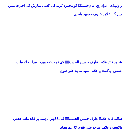
راولپنڈی: عزاداریِ امام حسینؑ کو محدود کرنے کی کسی سازش کی اجازت نہیں
دیں گے، علامہ عارف حسین واحدی
شہید قائد علامہ عارف حسین الحسینیؒ کی نایاب تصاویر، ہمراہ قائد ملت
جعفریہ پاکستان علامہ سید ساجد علی نقوی
شہید قائد علامہ عارف حسین الحسینیؒ کی 38ویں برسی پر قائد ملت جعفریہ
پاکستان علامہ ساجد علی نقوی کا اہم پیغام