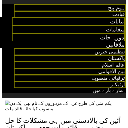
ہوم پیج
قیادت
بیانات
پیغامات
دورہ جات
ملاقاتیں
تنظیمی خبریں
پاکستان
عالم اسلام
بین الاقوامی
ترقیاتی منصوبے
آرٹیکلز
ہمارے بارے میں
آئین کی بالادستی میں ہی مشکلات کا حل
مضمرہے قائد ملت جعفریہ پاکستان