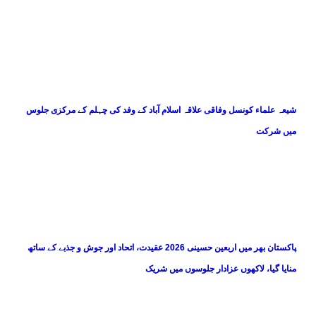
شیعہ علماء کونسل وفاقی علاقہ اسلام آباد کے وفد کی چہلم کے مرکزی جلوس
میں شرکت
پاکستان بھر میں اربعین حسینی 2026 عقیدت، اتحاد اور جوش و جذبے کے ساتھ
منایا گیا، لاکھوں عزادار جلوسوں میں شریک