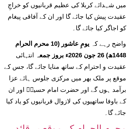
میں شہدائے کربلا کی عظیم قربانیوں کو خراجِ
عقیدت پیش کیا جائے گا اور ان کے آفاقی پیغام
کو اجاگر کیا جائے گا۔
واضح رہے کہ
یومِ عاشور (10 محرم الحرام
1448ھ) 26 جون 2026ء بروز جمعہ
انتہائی
عقیدت و احترام کے ساتھ منایا جائے گا، جس کے
موقع پر ملک بھر میں مرکزی جلوس ہائے عزا
برآمد ہوں گے اور حضرت امام حسینؑ اور ان
کے باوفا ساتھیوں کی لازوال قربانیوں کو یاد کیا
جائے گا۔
محرم الحرام کے موقع پر قائد