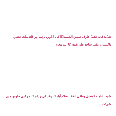
شہید قائد علامہ عارف حسین الحسینیؒ کی 38ویں برسی پر قائد ملت جعفریہ
پاکستان علامہ ساجد علی نقوی کا اہم پیغام
شیعہ علماء کونسل وفاقی علاقہ اسلام آباد کے وفد کی چہلم کے مرکزی جلوس میں
شرکت