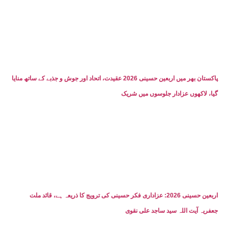
پاکستان بھر میں اربعین حسینی 2026 عقیدت، اتحاد اور جوش و جذبے کے ساتھ منایا
گیا، لاکھوں عزادار جلوسوں میں شریک
اربعین حسینی 2026: عزاداری فکر حسینی کی ترویج کا ذریعہ ہے، قائد ملت
جعفریہ آیت اللہ سید ساجد علی نقوی