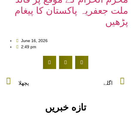
ملت جعفریہ پاکستان کا پیغام
پڑھیں
June 16, 2026
2:49 pm
اگلے
پچھلا
تازه خبریں