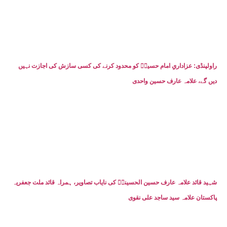
راولپنڈی: عزاداریِ امام حسینؑ کو محدود کرنے کی کسی سازش کی اجازت نہیں
دیں گے، علامہ عارف حسین واحدی
شہید قائد علامہ عارف حسین الحسینیؒ کی نایاب تصاویر، ہمراہ قائد ملت جعفریہ
پاکستان علامہ سید ساجد علی نقوی