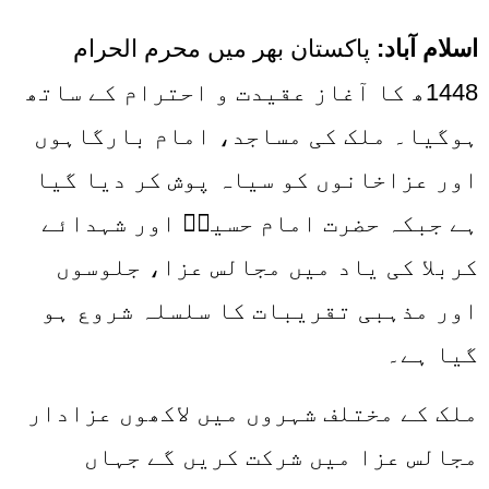
اسلام آباد:
پاکستان بھر میں محرم الحرام
1448ھ کا آغاز عقیدت و احترام کے ساتھ
ہوگیا۔ ملک کی مساجد، امام بارگاہوں
اور عزاخانوں کو سیاہ پوش کر دیا گیا
ہے جبکہ حضرت امام حسینؑ اور شہدائے
کربلا کی یاد میں مجالس عزا، جلوسوں
اور مذہبی تقریبات کا سلسلہ شروع ہو
گیا ہے۔
ملک کے مختلف شہروں میں لاکھوں عزادار
مجالس عزا میں شرکت کریں گے جہاں