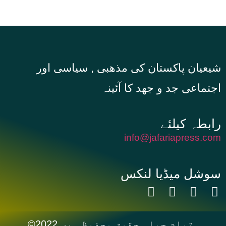
شیعیان پاکستان کی مذهبی , سیاسی اور
اجتماعی جد و جهد کا آئینہ
info@jafariapress.com​
سوشل میڈیا لنکس
©2022 تمام جملہ حقوق محفوظ ہیں