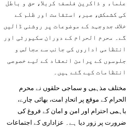
علماء و ذاکرین فلسفۂ کربلا، حق و باطل
کی کشمکش، صبر، استقامت اور ظلم کے
خلاف جدوجہد کے موضوعات پر روشنی ڈالیں
گے۔ محرم الحرام کے دوران سکیورٹی اور
انتظامی اداروں کی جانب سے مجالس و
جلوسوں کے پرامن انعقاد کے لیے خصوصی
انتظامات کیے گئے ہیں۔
مختلف مذہبی و سماجی حلقوں نے محرم
الحرام کے موقع پر اتحادِ امت، بھائی چارے،
باہمی احترام اور امن و امان کے فروغ کی
ضرورت پر زور دیا ہے۔ عزاداری کے اجتماعات