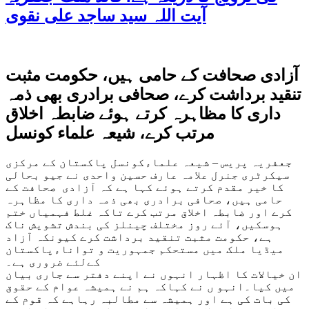
آیت اللہ سید ساجد علی نقوی
آزادی صحافت کے حامی ہیں، حکومت مثبت
تنقید برداشت کرے، صحافی برادری بھی ذمہ
داری کا مظاہرہ کرتے ہوئے ضابطہ اخلاق
مرتب کرے، شیعہ علماء کونسل
جعفریہ پریس – شیعہ علماءکونسل پاکستان کے مرکزی
سیکرٹری جنرل علامہ عارف حسین واحدی نے جیو بحالی
کا خیر مقدم کرتے ہوئے کہا ہے کہ آزادی صحافت کے
حامی ہیں، صحافی برادری بھی ذمہ داری کا مظاہرہ
کرے اور ضابطہ اخلاق مرتب کرے تاکہ غلط فہمیاں ختم
ہوسکیں، آئے روز مختلف چینلز کی بندش تشویش ناک
ہے، حکومت مثبت تنقید برداشت کرے کیونکہ آزاد
میڈیا ملک میں مستحکم جمہوریت و تواناءپاکستان
کےلئے ضروری ہے۔
ان خیالات کا اظہار انہوں نے اپنے دفتر سے جاری بیان
میں کیا۔انہو ں نے کہاکہ ہم نے ہمیشہ عوام کے حقوق
کی بات کی ہے اور ہمیشہ سے مطالبہ رہاہے کہ قوم کے