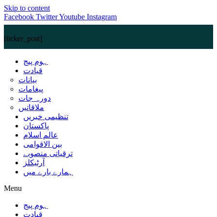
Skip to content
Facebook
Twitter
Youtube
Instagram
[ticker_post]
ہوم پیج
قیادت
بیانات
پیغامات
دورہ جات
ملاقاتیں
تنظیمی خبریں
پاکستان
عالم اسلام
بین الاقوامی
ترقیاتی منصوبے
آرٹیکلز
ہمارے بارے میں
Menu
ہوم پیج
قیادت