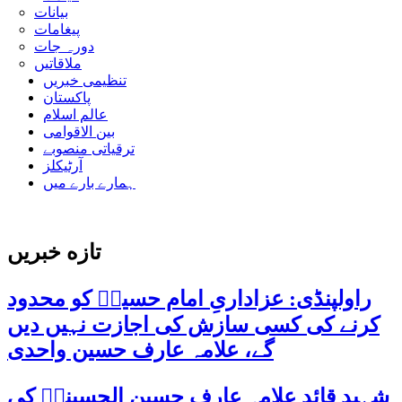
بیانات
پیغامات
دورہ جات
ملاقاتیں
تنظیمی خبریں
پاکستان
عالم اسلام
بین الاقوامی
ترقیاتی منصوبے
آرٹیکلز
ہمارے بارے میں
تازه خبریں
راولپنڈی: عزاداریِ امام حسینؑ کو محدود
کرنے کی کسی سازش کی اجازت نہیں دیں
گے، علامہ عارف حسین واحدی
شہید قائد علامہ عارف حسین الحسینیؒ کی