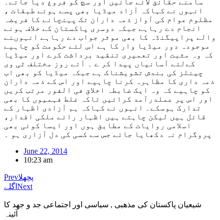
سامنے حقائق لائے جائیں اور سچ کو فروغ دیا جائے۔
انہوں نے کہاکہ آزاد میڈیا بھی پسے ہوئے طبقات ،
مظلوم عوام کی آواز ذمہ داران تک پہنچانے کا فریضہ
انجام دے رہاہے جبکہ دوسری پاکستان کے خلاف ہونے
والے پراپیگنڈہ کا بھی موثر جواب دے رہاہے انہوںنے
موجودہ دور میڈیا وار کا ہے اس لئے حکومت کو چاہیے
کہ وہ مثبت اور تعمیری تنقید برداشت کرے اور میڈیا
کےلئے آسانیاں پیدا کر ے ۔ آئے روز مختلف ٹی وی
چینلز کی بندش تشویشناک ہے جبکہ میڈیا کو بھی اب
ذمہ داری کا مظاہرہ کرنا چاہیے اور اس کے ذمہ داران
کو چاہیے کہ وہ ایک ضابطہ اخلاق فی الفور مرتب کریں
اور اس پر عملدرآمد کرائیں تاکہ غلط فہمیوں کا بھی
تدارک ہوسکے۔ انہوں نے کہاکہ ہم آزادی اظہار کے
قائل ہیں لیکن چاہتے ہیں اظہار رائے ملکی اقدار،
اسلامی روایات کے مطابق ہوں اور ایسا کوئی بھی
پروگرام نہ دکھایا جائے جس سے کسی کی دل آزاری ہو ۔
June 22, 2014
10:23 am
پچھلا
Prev
Next
اگلے
شیعیان پاکستان کی مذهبی , سیاسی اور اجتماعی جد و جهد کا
آئینہ