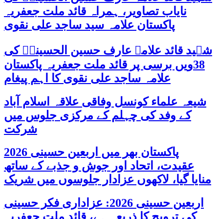
نایاب تصاویر، ہمراہ قائد ملت جعفریہ
پاکستان علامہ سید ساجد علی نقوی
شہید قائد علامہ عارف حسین الحسینیؒ کی
38ویں برسی پر قائد ملت جعفریہ پاکستان
علامہ ساجد علی نقوی کا اہم پیغام
شیعہ علماء کونسل وفاقی علاقہ اسلام آباد
کے وفد کی چہلم کے مرکزی جلوس میں
شرکت
پاکستان بھر میں اربعین حسینی 2026
عقیدت، اتحاد اور جوش و جذبے کے ساتھ
منایا گیا، لاکھوں عزادار جلوسوں میں شریک
اربعین حسینی 2026: عزاداری فکر حسینی
کی ترویج کا ذریعہ ہے، قائد ملت جعفریہ