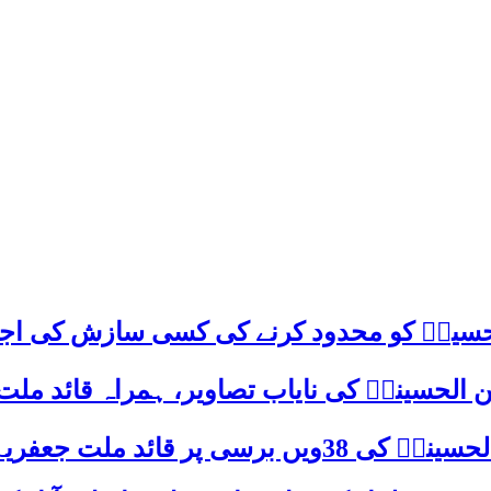
م حسینؑ کو محدود کرنے کی کسی سازش کی اج
 الحسینیؒ کی نایاب تصاویر، ہمراہ قائد ملت
علامہ ساجد علی نقوی کا اہم پیغام