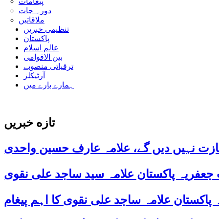
پیغامات
دورہ جات
ملاقاتیں
تنظیمی خبریں
پاکستان
عالم اسلام
بین الاقوامی
ترقیاتی منصوبے
آرٹیکلز
ہمارے بارے میں
تازه خبریں
ازت نہیں دیں گے، علامہ عارف حسین واحدی
 جعفریہ پاکستان علامہ سید ساجد علی نقوی