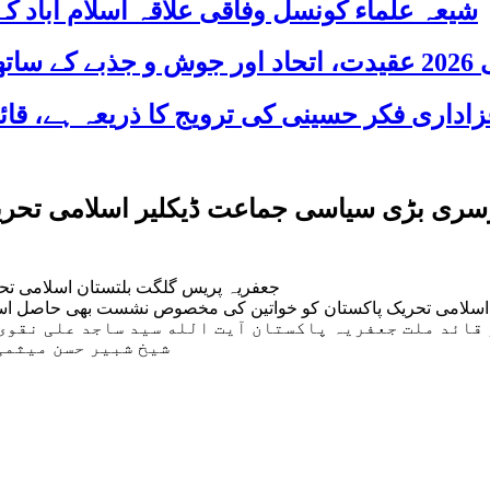
شیعہ علماء کونسل وفاقی علاقہ اسلام آباد
 شریک
وسری بڑی سیاسی جماعت ڈیکلیر اسلامی تحری
جعفریہ پریس گلگت بلتستان اسلامی تح
قائد ملت جعفریہ پاکستان آیت الله سید ساجد علی نقوی س
شیخ شبیر حسن میثمی