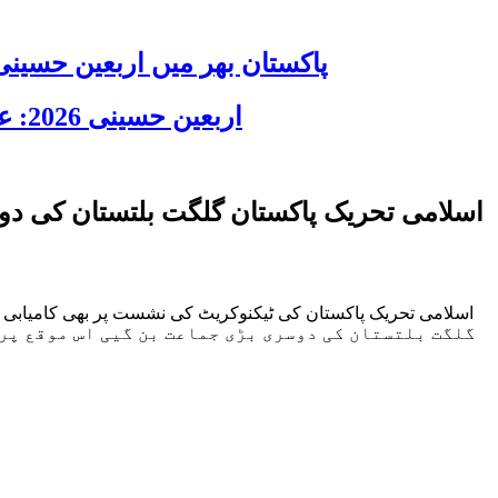
پاکستان بھر میں اربعین حسینی 2026 عقیدت، اتحاد اور جوش و جذبے کے ساتھ منایا گیا، لاکھوں عزادار جلوسوں میں
اربعین حسینی 2026: عزاداری فکر حسینی کی ترویج کا ذریعہ ہے، قائد ملت جعفریہ آیت اللہ سید ساجد علی نقوی
اسلامی تحریک پاکستان گلگت بلتستان کی د
گلگت بلتستان کی دوسری بڑی جماعت بن گیی اس موقع پر 