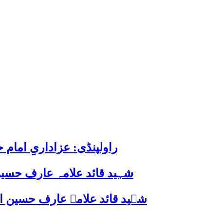
راولپنڈی: عزاداریِ اما
شہید قائد علامہ عارف حسین
شہید قائد علامہ عارف حسین الحسینیؒ کی 38ویں برسی پر قائد ملت جعفریہ پاکستان 