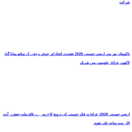
شرکت
پاکستان بھر میں اربعین حسینی 2026 عقیدت، اتحاد اور جوش و جذبے کے ساتھ منایا گیا،
لاکھوں عزادار جلوسوں میں شریک
اربعین حسینی 2026: عزاداری فکر حسینی کی ترویج کا ذریعہ ہے، قائد ملت جعفریہ آیت
اللہ سید ساجد علی نقوی