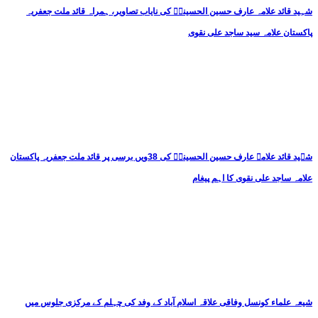
شہید قائد علامہ عارف حسین الحسینیؒ کی نایاب تصاویر، ہمراہ قائد ملت جعفریہ
پاکستان علامہ سید ساجد علی نقوی
شہید قائد علامہ عارف حسین الحسینیؒ کی 38ویں برسی پر قائد ملت جعفریہ پاکستان
علامہ ساجد علی نقوی کا اہم پیغام
شیعہ علماء کونسل وفاقی علاقہ اسلام آباد کے وفد کی چہلم کے مرکزی جلوس میں