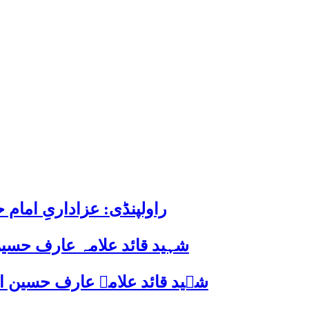
راولپنڈی: عزاداریِ اما
شہید قائد علامہ عارف حسین
شہید قائد علامہ عارف حسین الحسینیؒ کی 38ویں برسی پر قائد ملت جعفریہ پاکستان 