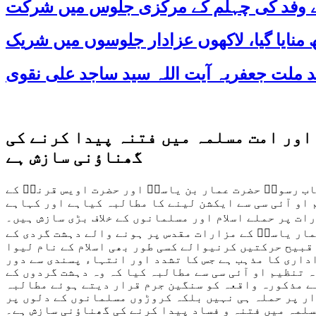
 کے وفد کی چہلم کے مرکزی جلوس میں شرکت
 اور امت مسلمہ میں فتنہ پیدا کرنے کی
گھناؤنی سازش ہے
اب رسولؐ حضرت عمار بن یاسرؓ اور حضرت اویس قرنیؓ کے
 او آئی سی سے ایکشن لینے کا مطالبہ کیاہے اور کہاہے
ت پر حملے اسلام اور مسلمانوں کے خلاف بڑی سازش ہیں۔
مار یاسرؓ کے مزارات مقدس پر ہونے والے دہشت گردی کے
 قبیح حرکتیں کرنیوالے کسی طور بھی اسلام کے نام لیوا
اداری کا مذہب ہے جس کا تشدد اور انتہاء پسندی سے دور
 تنظیم او آئی سی سے مطالبہ کیا کہ وہ دہشت گردوں کے
ے مذکورہ واقعہ کو سنگین جرم قرار دیتے ہوئے مطالبہ
ار پر حملہ ہی نہیں بلکہ کروڑوں مسلمانوں کے دلوں پر
مسلمہ میں فتنہ و فساد پیدا کرنے کی گھناؤنی سازش ہے۔