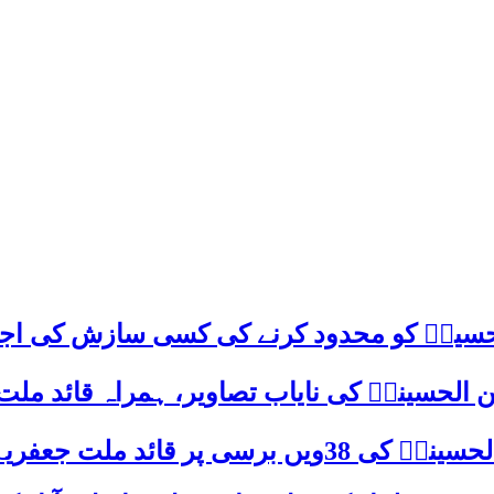
م حسینؑ کو محدود کرنے کی کسی سازش کی اج
 الحسینیؒ کی نایاب تصاویر، ہمراہ قائد ملت
علامہ ساجد علی نقوی کا اہم پیغام