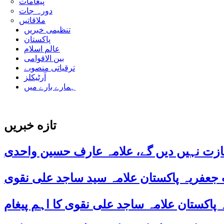
پیغامات
دورہ جات
ملاقاتیں
تنظیمی خبریں
پاکستان
عالم اسلام
بین الاقوامی
ترقیاتی منصوبے
آرٹیکلز
ہمارے بارے میں
تازه خبریں
ازت نہیں دیں گے، علامہ عارف حسین واحدی
 جعفریہ پاکستان علامہ سید ساجد علی نقوی