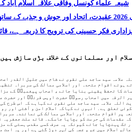
شیعہ علماء کونسل وفاقی علاقہ اسلام آباد
 شریک
ام اور مسلمانوں کے خلاف بڑی سازش ہیں
ہ علامہ سید ساجد علی نقوی نے شام میں جلیل القدر اصح
ے ہوئے اقوام متحدہ اور اسلامی ممالک کی سربراہ تنظیم
ات کا تحفظ یقینی بنایا جائے ، اصحاب پیغمبرؐ کے مزارا
شہر الرقہ میں اصحاب رسولؐ حضرت اویس قرنیؓ اور حضرت ع
 اللہ علامہ سید ساجد علی نقوی نے کہاہے کہ اس طرح کی
کوئی تعلق ہے۔ انہوں نے کہاکہ اسلام امن و آشتی اور رو
عہ پر اقوام متحدہ اور اسلامی ممالک کی نمائندہ سربراہ
کہ مقدسات کی حرمت کو بچایا جاسکے۔ قائد ملت جعفریہ ن
ر تک پہنچایا جائے کیونکہ یہ صرف کسی مقدس ہستی کے مز
عالم اسلام میں غم و غصہ کی لہر دوڑ گئی ہے اور یہ امت 