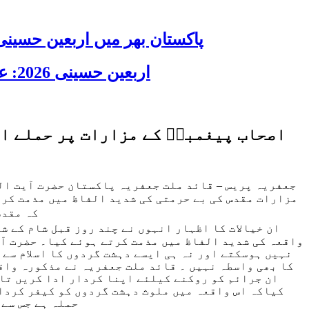
پاکستان بھر میں اربعین حسینی 2026 عقیدت، اتحاد اور جوش و جذبے کے ساتھ منایا گیا، لاکھوں عزادار جلوسوں میں
اربعین حسینی 2026: عزاداری فکر حسینی کی ترویج کا ذریعہ ہے، قائد ملت جعفریہ آیت اللہ سید ساجد علی نقوی
اصحاب پیغمبرؐ کے مزارات پر حملے اسل
جعفریہ پریس – قائد ملت جعفریہ پاکستان حضرت آیت الل
مزارات مقدس کی بے حرمتی کی شدید الفاظ میں مذمت کرت
کہ مقدس
ان خیالات کا اظہار انہوں نے چند روز قبل شام کے 
واقعہ کی شدید الفاظ میں مذمت کرتے ہوئے کیا۔ حضرت آیت
نہیں ہوسکتے اور نہ ہی ایسے دہشت گردوں کا اسلام سے 
کا بھی واسطہ نہیں ۔ قائد ملت جعفریہ نے مذکورہ واق
ان جرائم کو روکنے کیلئے اپنا کردار ادا کریں تا
کیاکہ اس واقعہ میں ملوث دہشت گردوں کو کیفر کردا
حملہ ہے جس سے 