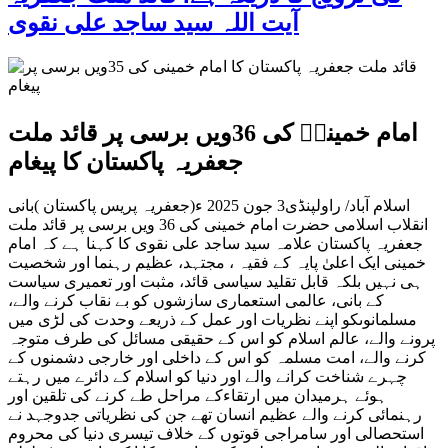
آیت اللہ سید ساجد علی نقوی
امام خمینیؒ کی 36ویں برسی پر قائد ملت
جعفریہ پاکستان کا پیغام
اسلام آباد/ راولپنڈی3 جون 2025 ء(جعفریہ پریس پاکستان )بانی
انقلاب اسلامی حضرت امام خمینی کی 36 ویں برسی پر قائد ملت
جعفریہ پاکستان علامہ سید ساجد علی نقوی کا کہنا ہے کہ امام
خمینی ایک اعلیٰ پایہ کے فقیہ ، مجتہد، عظیم رہنما اور شخصیت
ہی نہیں بلکہ قابل تقلید سیاسی قائد، مثبت اور تعمیری سیاست
کے بانی، عالمی استعماری سازشوں کو بے نقاب کرنے والے،
مسلمانوںکو اپنے نظریات اور عمل کے ذریعے وحدت کی لڑی میں
پرونے والے، عالم اسلام کو اس کے حقیقی مسائل کی طرف متوجہ
کرنے والے، امت مسلمہ کو اس کے داخلی اور خارجی دشمنوں کے
چہرے شناخت کرانے والے اور دنیا کو اسلام کے دائرے میں رہتے
ہوئے ہرمیدان میں ارتقاءکے مراحل طے کرنے کی تلقین اور
رہنمائی کرنے والے عظیم انسان تھے جن کی نظریاتی جدوجہد نے
استحصالی اور سامراجی قوتوں کے خلاف تیسری دنیا کی محروم