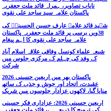
نایاب تصاویر، ہمراہ قائد ملت جعفریہ
پاکستان علامہ سید ساجد علی نقوی
شہید قائد علامہ عارف حسین الحسینیؒ کی
38ویں برسی پر قائد ملت جعفریہ پاکستان
علامہ ساجد علی نقوی کا اہم پیغام
شیعہ علماء کونسل وفاقی علاقہ اسلام آباد
کے وفد کی چہلم کے مرکزی جلوس میں
شرکت
پاکستان بھر میں اربعین حسینی 2026
عقیدت، اتحاد اور جوش و جذبے کے ساتھ
منایا گیا، لاکھوں عزادار جلوسوں میں شریک
اربعین حسینی 2026: عزاداری فکر حسینی
کی ترویج کا ذریعہ ہے، قائد ملت جعفریہ