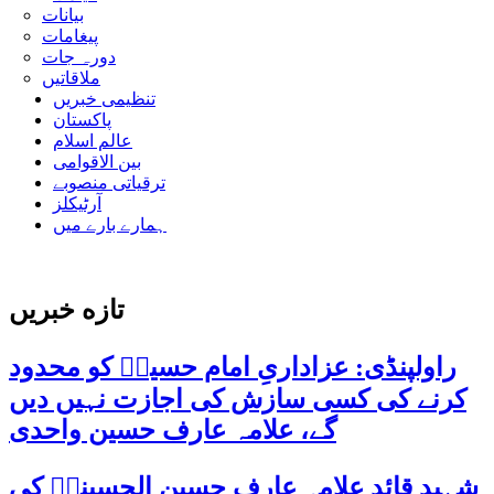
بیانات
پیغامات
دورہ جات
ملاقاتیں
تنظیمی خبریں
پاکستان
عالم اسلام
بین الاقوامی
ترقیاتی منصوبے
آرٹیکلز
ہمارے بارے میں
تازه خبریں
راولپنڈی: عزاداریِ امام حسینؑ کو محدود
کرنے کی کسی سازش کی اجازت نہیں دیں
گے، علامہ عارف حسین واحدی
شہید قائد علامہ عارف حسین الحسینیؒ کی