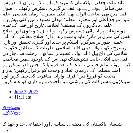
قائد ملت جعفریہ پاکستان کا مزید کہنا ہے کہ ہم ان کے دروس
میں شامل ہوتے رہے وہ فقہ پر گہری دسترس رکھتے ۔ اصول
فقہ میں بھی صاحب الرائے تھے‘ انکی بصیرت‘ زمان شناسی‘ علم
میں مرجع اعلی اور مجتہد اعظم‘ میدان تصنیف میں کئی بیش بہا
علمی یادگاروں کے مصنف‘ اسلامی تاریخ اور فقہ کے تمام
موضوعات پر انتہائی دسترس رکھنے والے‘ زہد و تقوی اور اصلاح
نفس کی منزل پر فائز‘ عابد و شب زندہ دار‘ اصلاح معاشرہ کے لئے
عملی طور پر سرگرم‘ اسلام پر جدید اور گہری تحقیق اور تازہ
ریسرچ رکھنے والے دینی قائد‘ اسلامی نظریات کے مطابق حکومت
اسلامی کی داغ بیل ڈالنے والے عظیم رہنما تھے۔رحلت سے چار دن
قبل جب انکی حالت تشویشناک تھی اس کے باوجود ہمیں مخاطب
کرتے ہوئے اما م خمینی نے دعا کے بعد فرمایا کہ جس قدر ممکن ہو
امت مسلمہ کے درمیان اتحاد و وحدت کو برقرار رکھیں‘ پیار و
محبت کو فروغ دیں‘ فرقہ وارانہ منافرت کی نفی کریں اور
سینکڑوں مشترکات کی روشنی میں اخوت و رواداری کو عام کریں
June 3, 2025
11:11 am
پچھلا
Prev
Next
اگلے
شیعیان پاکستان کی مذهبی , سیاسی اور اجتماعی جد و جهد کا
آئینہ