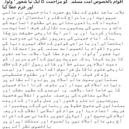
اقوام بالخصوص امت مسلمہ کو مزاحمت کا ایک نیا شعور ‘ ولولہ
اور عزم عطا کیا
علامہ ساجد نقوی کے مطابق حضرت امام خمینی نے عالمی
صہیونیت اور سامراج کے ظلم و استحصال اور جبر و
استبداد کے ہاتھوں ستائی ہوئی مظلوم انسانیت کو
ذلت و بے بسی کی پستیوں سے نکال کر شرف انسانیت سے
ہمکنار کردیا اور یہ امر ایک تاریخی حقیقت بن چکا
ہے کہ امام خمینی کی بھرپور نظریاتی جدوجہد نے
استحصالی اور سامراجی قوتوں کے خلاف تیسری دنیا کی
محروم اقوام بالخصوص امت مسلمہ کو مزاحمت کا ایک
نیا شعور ‘ ولولہ اور عزم عطا کیا۔علامہ ساجد نقوی
کا مزید کہنا ہے کہ سوویت یونین کے آخری سربراہ کو
دعوت اسلام پر مبنی خط اور شاتم رسول اکرم کے خلاف
تاریخی فتوی ناقابل فراموش اقدامات ہیں اور اس سے
بڑھ کر قبلہ اول کی آزادی اور مظلوم فلسطینی
مسلمانوں سمیت عالم اسلام پر ہونے والے مظالم پر
دنیائے اسلام کو بیدار اور متوجہ کرنا امام خمینی
کا ہی خاصا تھا۔بلاشبہ وہ اس صدی کے عظیم مفکر اور
اسلامی معاشرے کی برجستہ علمی و انقلابی شخصیت
ہیںجنہوں نے علم و شعور اور عمل وکردار کے ذریعے
مسلمانوں کی صحیح خطوط پر رہنمائی کرکے پیغمبرانہ
فریضہ انجام دیا اور عوام کو اسلامی انقلاب کے ذریعہ
اسلام کی صحیح اور آئیڈیل تصویر دکھائی جس کے اثرات
آج بھی عالم اسلام میں بالعموم اور مملکت ایران پر
بالخصوص نظر آتے ہیں