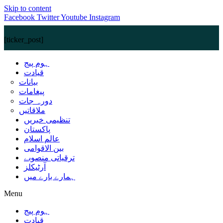
Skip to content
Facebook
Twitter
Youtube
Instagram
[ticker_post]
ہوم پیج
قیادت
بیانات
پیغامات
دورہ جات
ملاقاتیں
تنظیمی خبریں
پاکستان
عالم اسلام
بین الاقوامی
ترقیاتی منصوبے
آرٹیکلز
ہمارے بارے میں
Menu
ہوم پیج
قیادت